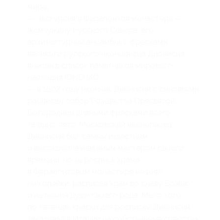
мира;
— экскурсия в Ферапонтов монастырь —
жемчужину Русского Севера, его
архитектурный ансамбль с фресками
великого русского иконописца Дионисия
внесен в список памятников мирового
наследия ЮНЕСКО;
— в 1502 году иконник Дионисий с сыновьями
расписал собор Рождества Пресвятой
Богородицы дивными фресками всего
за одно лето. Московский иконописец
Дионисий был самым известным
и высокооплачиваемым мастером своего
времени, но за роспись храма
в Ферапонтовом монастыре не взял
ни копейки, расписав храм во славу Божью
и на помин души своего рода. Мало того,
по легенде, краски для росписей Дионисий
заказывал в Италии на собственные средства.