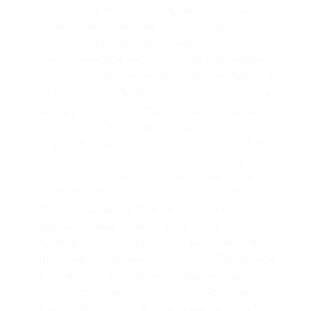
сказке, встречают вас нарядные изразцовые
храмы и белоснежные строгие церкви,
дворцы и терема! Вас познакомят
с исторической частью города и вы увидите
«визитные карточки» Ярославля, побываете
на площадках. Пройдете по историческому
центру из списка ЮНЕСКО, здесь повсюду
спрятались бронзовые скульптуры
дружелюбных и фотогеничных медведей —
легендарный символ Ярославля. Интересно,
сколько ярославских медведей вы найдете?
— полюбуетесь жемчужиной Ярославля,
также входящей в список ЮНЕСКО —
двухшатровым храмом Илии Пророка, чье
культурное и историческое значение для
Ярославля сравнимо с Собором Парижской
Богоматери для Парижа. Вашим взорам
откроется живописное сердце Ярославля —
вы побываете на том самом месте, где в 1010