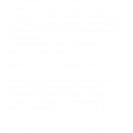
в предоставлении услуг со скидкой;
— администрация туроператора оставляет
за собой право отменить тур на ту или иную дату
из-за недобора группы и перенести его на другое
(удобное для группы) число (по предварительному
согласованию);
— при переносе или отмене тура по вине
туроператора клиент вправе вернуть купон.
Купон действует на следующие виды услуг:
— Скидка 15% на автобусный тур «
Вологда-гда,
где резной палисад
» на одного человека
с проживанием 2 ночи гостинице «История»,
«Атриум», «Спасская», «Николаевский Клуб» 2-
местный стандартный номер (22 822 руб. вместо
26 850 руб.)
— Скидка 15% на автобусный тур «
Вологда-гда,
где резной палисад
» на одного человека