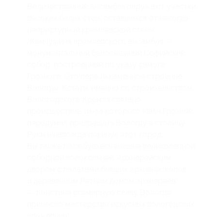
Величественный ансамбль окружают участки
высоких белых стен, оставшихся от некогда
неприступной кремлевской стены.
Жемчужина кремлевского ансамбля —
монументальный белоснежный Софийский
собор, построенный по указу самого
Грозного. Это первое каменное строение
Вологды. Кстати, именно со строительством
Вологодского Кремля связано
происшествие, из-за которого Иван Грозный
передумал превращать Вологду в столицу
Руси и навсегда покинул этот город.
Вы также полюбуетесь внешне великолепной
соборной колокольней, Архиерейским
двором с палатами бывших архиепископов
и деревянным Летним домом архиереев;
— поистине всемирную славу Вологде
принесло мастерство искусных вологодских
кружевниц;