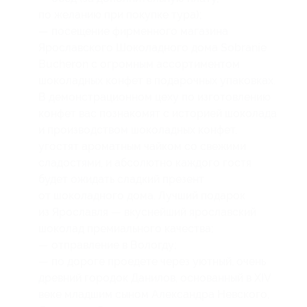
по желанию при покупке тура);
— посещение фирменного магазина
Ярославского Шоколадного дома Sobranie
Bucheron с огромным ассортиментом
шоколадных конфет в подарочных упаковках.
В демонстрационном цеху по изготовлению
конфет вас познакомят с историей шоколада
и производством шоколадных конфет,
угостят ароматным чайком со свежими
сладостями, и абсолютно каждого гостя
будет ожидать сладкий презент
от шоколадного дома. Лучший подарок
из Ярославля — вкуснейший ярославский
шоколад премиального качества;
— отправление в Вологду;
— по дороге проедете через уютный, очень
древний городок Данилов, основанный в XIV
веке младшим сыном Александра Невского,