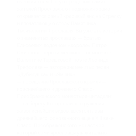
высокий холм. По утверждению самих
жителей Ярославля, от подножия храма
открывается самый красивый вид на Стрелку
и впечатляющую стелу Памятника
Тысячелетию Ярославля. Вы узнаете истории
о знаменитых ярославцах — братьях
Елисеевых, водочном «короле» Петре
Смирнове, первой женщине-космонавте
Валентине Терешковой, поэте Леониде
Трефолеве — авторе знаменитых песен
«Дубинушка» и «Ямщик»;
— посещение Ярославского кремля —
красивейшего и древнего Спасо-
Преображенского монастыря-цитадели;
— на берегу Которосли, в окружении
живописнейших видов, высятся главы
древнейшего, основанного еще в XIII веке,
Спасо-Преображенского монастыря,
который сами ярославцы уважительно