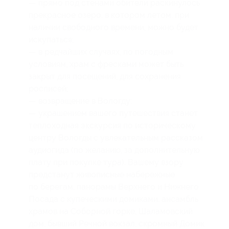
— прямо под стенами обители раскинулось
прекрасное озеро, в котором летом, при
наличии свободного времени, можно будет
искупаться;
— в редчайших случаях, по погодным
условиям, храм с фресками может быть
закрыт для посещений, для сохранения
росписей;
— возвращение в Вологду;
— украшением вашего путешествия станет
теплоходная экскурсия по историческому
центру Вологды с увлекательным рассказом
аудиогида (по желанию, за дополнительную
плату при покупке тура). Вашему взору
предстанут живописные набережные
по берегам, панорамы Верхнего и Нижнего
Посада с купеческими домиками, ансамбль
храмов на Соборной горке, Шаламовский
дом, бывший Речной вокзал, скромный Домик