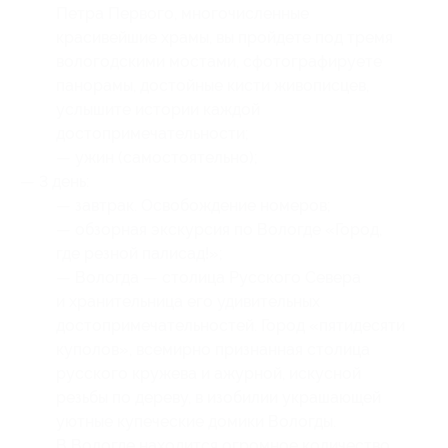
Петра Первого, многочисленные
красивейшие храмы, вы пройдете под тремя
вологодскими мостами, сфотографируете
панорамы, достойные кисти живописцев,
услышите истории каждой
достопримечательности;
— ужин (самостоятельно);
— 3 день:
— завтрак. Освобождение номеров;
— обзорная экскурсия по Вологде «Город,
где резной палисад!»;
— Вологда — столица Русского Севера
и хранительница его удивительных
достопримечательностей. Город «пятидесяти
куполов», всемирно признанная столица
русского кружева и ажурной, искусной
резьбы по дереву, в изобилии украшающей
уютные купеческие домики Вологды.
В Вологде находится огромное количество