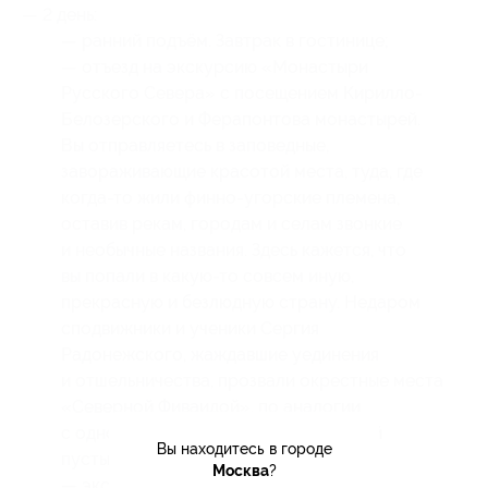
— 2 день:
— ранний подъём. Завтрак в гостинице;
— отъезд на экскурсию «Монастыри
Русского Севера» с посещением Кирилло-
Белозерского и Ферапонтова монастырей.
Вы отправляетесь в заповедные,
завораживающие красотой места, туда, где
когда-то жили финно-угорские племена,
оставив рекам, городам и селам звонкие
и необычные названия. Здесь кажется, что
вы попали в какую-то совсем иную,
прекрасную и безлюдную страну. Недаром
сподвижники и ученики Сергия
Радонежского, жаждавшие уединения
и отшельничества, прозвали окрестные места
«Северной Фиваидой», по аналогии
с одноименной безлюдной египетской
Вы находитесь в городе
пустыней;
Москва
?
— экскурсия в Кирилло-Белозерский