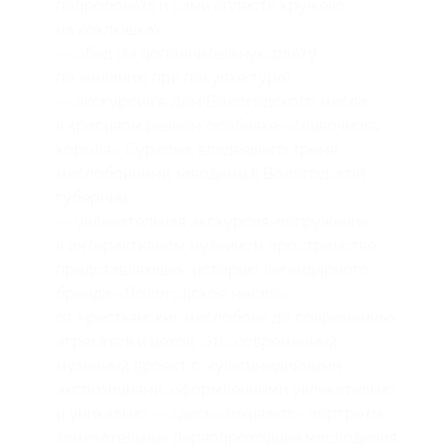
попробовать и сами сплести кружево
на коклюшках;
— обед (за дополнительную плату,
по желанию при покупке тура);
— экскурсия в Дом Вологодского масла
в красивом резном особняке «сливочного
короля» Бурлова, владевшего тремя
маслобойными заводами в Вологодской
губернии;
— увлекательная экскурсия-погружение
в интерактивном музейном пространстве,
представляющем историю легендарного
бренда «Вологодское масло»
от крестьянских маслобоек до современных
агрегатов и цехов. Это современный
музейный проект с мультимедийными
экспозициями, оформленными увлекательно
и уникально — здесь «оживают» портреты
замечательных первопроходцев маслоделия