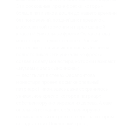
Эти роскошные, яркие фрески, которым
больше пяти веков, дошли до нашего времени
без поновлений, позднейших переделок,
в абсолютной гармонии и первозданной
красоте! Уникальные фрески Ферапонтова
монастыря — единственные в России
настенные росписи иконописца Дионисия
полного цикла. Эти уникальные фрески
создали славу монастыря, который называют
«музеем фресок Дионисия»;
— десять лет в стенах Ферапонтова
монастыря провел в ссылке опальный
патриарх Никон, здесь даже сохранилось
уникальное кресло, которое патриарх
собственноручно вырезал из дерева. А еще
опальный изгнанник собственноручно
насыпал целый остров на озере, на котором
сегодня стоит Поклонный крест;