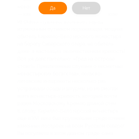
монастырь;
Да
Нет
— как удивительный град на чудо-острове
из сказки Пушкина, возникает перед
изумленным путником поражающая, мощная
обитель Кирилло-Белозерского монастыря
на берегу Сиверского озера, не обитель
даже, а настоящая, величественная крепость!
Вот уж действительно: «Град на острове
стоит!» Привлеченные слухами о несметных
монастырских богатствах, польско-
литовские интервенты несколько раз
устраивали осады и штурмы, но не смогли
взять монастырь-крепость, который почти
равен Московскому Кремлю длиной стен.
К слову, Кирилло-Белозерский монастырь
еще в XVI веке был крупнейшим средоточием
каменных построек на всем Русском севере!
Вы погуляете в этом дивном граде, сама