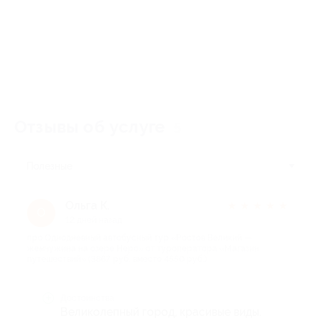
Отзывы об услуге
5
Полезные
Ольга К.
★
★
★
★
★
О
12 дней назад
про Однодневный автобусный тур «Ростов Великий —
жемчужина на озере Неро» от туроператора «Магазин
путешествий» (3867 руб. вместо 4550 руб.)
Достоинства
Великолепный город, красивые виды.