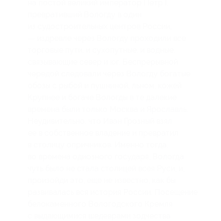
на постой великий император Петр I,
превративший Вологду в один
из судостроительных центров России;
— издревле через Вологду проходили все
торговые пути, и сухопутные, и водные,
связывающие север и юг. Беспрерывной
чередой следовали через Вологду богатые
обозы с рыбой и пушниной, льном, кожей.
Крупнее и богаче Вологды в те далекие
времена были только Москва и Ярославль.
Неудивительно, что Иван Грозный взял
ее в собственное владение и превратил
в столицу опричников. Именно тогда,
во времена одиозного государя, Вологда
чуть было не стала столицей всея Руси, и,
произойди это, еще не известно, как бы
развивалась вся история России. Посещение
белокаменного Вологодского Кремля
с выдающимися шедеврами зодчества.