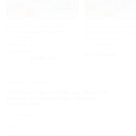
–15%
–15%
ЗАПИСАТЬСЯ ОНЛАЙН
ЗАПИСАТЬС
Тур «Горячее сердце Тюмени»
Автобусный тур от «Маг
от туроператора «Магазин
путешествий» со скидко
путешествий»
Кузнецкий мост
Кузнецкий мост
4.8
(5)
4.8
(5)
от 14 875 руб.
33 906 руб.
39 890 руб.
ЗАВЕРШЁННАЯ АКЦИЯ
Автобусный тур «Вологда-гда, где резной
палисад» от туроператора «Магазин
путешествий»
4.8
(5)
Кузнецкий мост,
г. Москва, ул. Кузнецкий Мост, д. 21/5