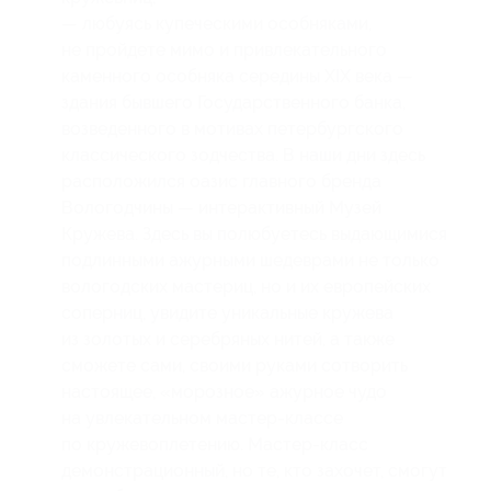
— любуясь купеческими особняками,
не пройдете мимо и привлекательного
каменного особняка середины XIX века —
здания бывшего Государственного банка,
возведенного в мотивах петербургского
классического зодчества. В наши дни здесь
расположился оазис главного бренда
Вологодчины — интерактивный Музей
Кружева. Здесь вы полюбуетесь выдающимися
подлинными ажурными шедеврами не только
вологодских мастериц, но и их европейских
соперниц, увидите уникальные кружева
из золотых и серебряных нитей, а также
сможете сами, своими руками сотворить
настоящее, «морозное» ажурное чудо
на увлекательном мастер-классе
по кружевоплетению. Мастер-класс
демонстрационный, но те, кто захочет, смогут