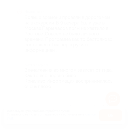
Недостатки
Больше времени провели в дороге чем
на экскурсии. В 9 вечера были уже в
Москве.Пары часов прям не хватило в
Ростове .Совсем не было личного
времени. Программа как то бестолково
составлена. Гид перегрузила
информацией .
Комментарий
Впечатления во многом зависят от гида.
Как то все нервно было.
Крикливо.Информация воспринималась
очень плохо.
Отзыв полезен?
1
Используем куки, чтобы сайт работал лучше.
Оставаясь с нами, вы соглашаетесь на использование
файлов
Оk
куки.