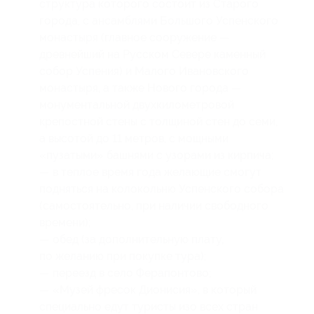
структура которого состоит из Старого
города, с ансамблями Большого Успенского
монастыря (главное сооружение —
древнейший на Русском Севере каменный
собор Успения) и Малого Ивановского
монастыря, а также Нового города —
монументальной двухкилометровой
крепостной стены с толщиной стен до семи,
а высотой до 11 метров, с мощными
«пузатыми» башнями с узорами из кирпича;
— в теплое время года желающие смогут
подняться на колокольню Успенского собора
(самостоятельно, при наличии свободного
времени);
— обед (за дополнительную плату,
по желанию при покупке тура);
— переезд в село Ферапонтово;
— «Музей фресок Дионисия», в который
специально едут туристы изо всех стран