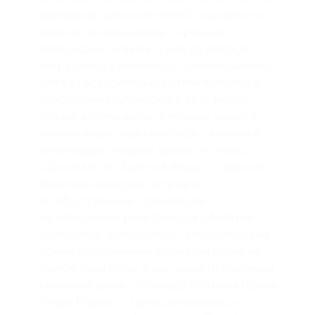
деревянных домов отличной сохранности,
включая те самые дома с «резным
палисадом» из песни. Гуляя по Вологде,
погрузитесь в атмосферу провинциального
уюта и насладитесь красотой прекрасно
обновленных купеческих и дворянских
усадеб в стиле ампир и модерн, увидите
впечатляющие торговые ряды с красивой
колоннадой, изящные здания гостиниц
«Эрмитаж» и «Золотой Якорь» с пышным
барочным декором, погуляете
по обустроенным променадам
на набережных реки Вологды с богатой
застройкой, полюбуетесь Губернаторским
домом и деревянным шедевром модерна —
Домом Дяди Гиляя, а еще увидите скромный
каменный домик голландца Гоутмана (Домик
Петра Первого), где останавливался