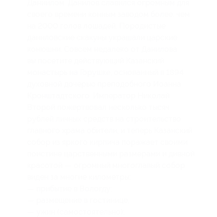
Даниилом. Данилов славился огромным для
своего времени конным заводом более, чем
на 2000 голов лошадей. Породистые
даниловские скакуны украшали царские
конюшни. Совсем недалеко от Данилова
вы посетите действующий Казанский
монастырь на Горушке, основанный в 1894
духовной дочерью преподобного Иоанна
Кронштадтского. Император Николай
Второй пожертвовал несколько тысяч
рублей личных средств на строительство
главного храма обители, и теперь Казанский
собор из яркого кирпича поражает своими
поистине царственными размерами и дивной
красотой — огромный многоглавый собор
виден за многие километры;
— прибытие в Вологду;
— размещение в гостинице;
— ужин (самостоятельно);