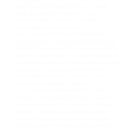
году Ярослав Мудрый заложит стольный
град, который будет назван в его честь
«Ярославовым городом». Пройдете
по образцово обустроенной
многоуровневой Волжской набережной,
когда-то здесь шумели купеческие пристани
древнего Ярославского посада. Живописная
Волжская набережная — главный городской
променад, купеческое и «пейзажное» сердце
города, где сосредоточены великолепно
обновленные, богатые дома ярославского
купечества и пышные особняки
аристократических фамилий Российской
истории — Куракиных, Волконских. Сделаете
романтические фото в старинной «беседке
любви» — визитной карточке Ярославля
с XIX века. Увидите златоглавый и мощный
Кафедральный Успенский собор, венчающий