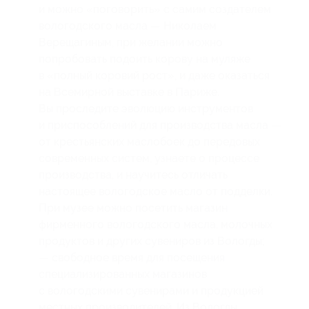
и можно «поговорить» с самим создателем
вологодского масла — Николаем
Верещагиным, при желании можно
попробовать подоить корову на муляже
в «полный коровий рост», и даже оказаться
на Всемирной выставке в Париже.
Вы проследите эволюцию инструментов
и приспособлений для производства масла —
от крестьянских маслобоек до передовых
современных систем, узнаете о процессе
производства, и научитесь отличать
настоящее вологодское масло от подделки.
При музее можно посетить магазин
фирменного вологодского масла, молочных
продуктов и других сувениров из Вологды;
— свободное время для посещения
специализированных магазинов
с вологодскими сувенирами и продукцией
местных производителей. Из Вологды