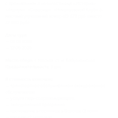
с проживанием 2 ночи гостинице «История»,
«Атриум», «Спасская», «Николаевский Клуб» 2-
местный улучшенный номер (23 672 руб. вместо
27 850 руб.)
Даты тура:
— 01.05.2026;
— 12.06.2026.
Место сбора:
г. Москва, ст. м. Бабушкинская.
Продолжительность:
3 дня.
В стоимость включено:
— транспортное обслуживание и экскурсионное
обслуживание;
— услуги гида-сопровождающего;
— экскурсионная программа;
— проживание в гостинице в Вологде (2 ночи);
— питание (2 завтрака);