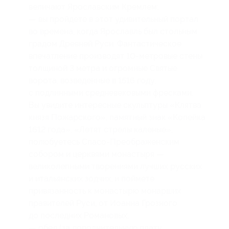
величают Ярославским Кремлем;
— вы пройдете в этот удивительный портал
во времена, когда Ярославль был стольным
градом Древней Руси. Фантастическое
впечатление производят 10-метровые стены
толщиной 3 метра и огромные Святые
ворота, возведенные в 1516 году,
с подлинными средневековыми фресками.
Вы увидите интересные скульптуры «Клятва
князя Пожарского», памятный знак «Копейка
1612 года», «Летят стрелы каленые»,
полюбуетесь Спасо-Преображенским
собором и церквями монастыря —
великолепными творениями лучших русских
и итальянских зодчих, и поймете
привязанность к монастырю монарших
правителей Руси, от Иоанна Грозного
до последних Романовых;
— обед (за дополнительную плату,