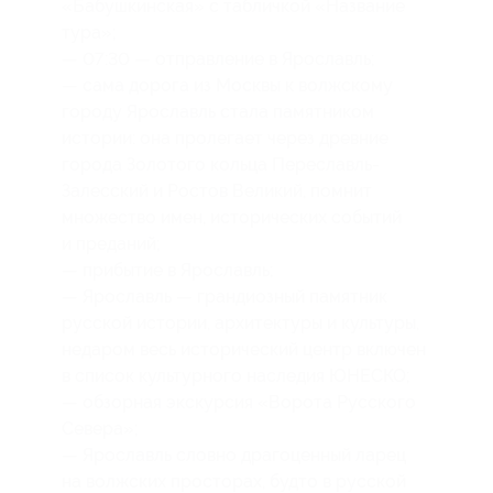
«Бабушкинская» с табличкой «Название
тура»;
— 07:30 — отправление в Ярославль;
— сама дорога из Москвы к волжскому
городу Ярославль стала памятником
истории: она пролегает через древние
города Золотого кольца Переславль-
Залесский и Ростов Великий, помнит
множество имен, исторических событий
и преданий;
— прибытие в Ярославль;
— Ярославль — грандиозный памятник
русской истории, архитектуры и культуры,
недаром весь исторический центр включен
в список культурного наследия ЮНЕСКО;
— обзорная экскурсия «Ворота Русского
Севера»;
— Ярославль словно драгоценный ларец
на волжских просторах, будто в русской