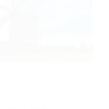
А
Поде
2 из 3
я
ии
Адреса
Отзывы