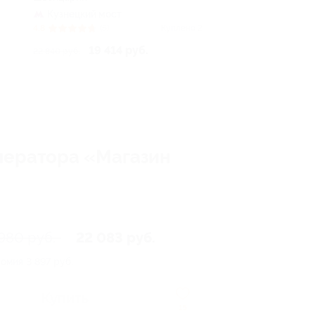
Кузнецкий мост
4.8
(5)
Куплено 2
19 414 руб.
22 840 руб.
ператора «Магазин
980 руб.
22 083 руб.
номия
3 897 руб.
Купить
15