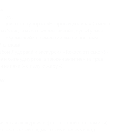
к:
ороду;
рации этно-курорта «Бобровая долина» (в меню
 из 3 видов мяса с «хреновиной», суп «Губиен
ат «Зуринский» с семенами льна и постным
 клюквы);
ебом Лудорвай и экскурсия «Гажаса этиськом!»
е и быте удмуртов, а также чаепитием из трав
из печи («с пылу, с жару»);
ва;
ическая экскурсия с фольклорной программой):
стреча гостей с удмуртскими песнями под