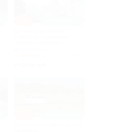
–15%
Н
ЗАПИСАТЬСЯ ОНЛАЙН
Тур «Чарующая Германия
на Волге» от туроператора
«Магазин путешествий»
Кузнецкий мост
ено 4
4.8
(5)
Куплено 2
от 22 015 руб.
–15%
Н
ЗАПИСАТЬСЯ ОНЛАЙН
Тур «От тульского Бали к русской
Швейцарии»