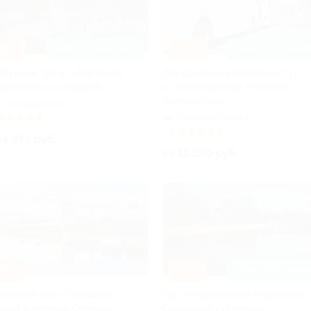
15%
–15%
ЗАПИСАТЬСЯ ОНЛАЙН
ЗАПИСАТЬСЯ ОНЛАЙ
обусный тур от «Магазина
Двухдневный автобусный тур
ешествий» со скидкой
от туроператора «Магазин
путешествий»
Кузнецкий мост
Кузнецкий мост
(5)
Куплено 5
4.8
(5)
Купл
14 875 руб.
от 11 390 руб.
15%
–15%
ЗАПИСАТЬСЯ ОНЛАЙ
обусный тур «Псковская
Тур «Очарованные странники
ьера и легенды Себежа»
Орловской губернии»