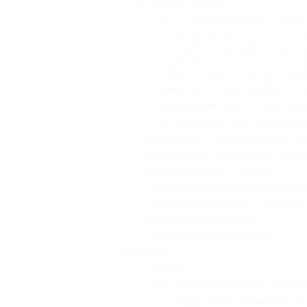
до любого места);
— 11:55 — отправление в г. Ижевс
— обзорная экскурсия по г
— удмуртский обед в ресто
обеда: знаменитые пельняни
Шыд» из лесных грибов, сал
майонезом, морс из местной
— этно-деревня под открытым н
с рассказом о языческой культур
с удмуртскими лепешками-табани 
— возвращение в г. Ижевск;
— экскурсия в музей Калашнико
— свободное время в г. Ижевске;
— размещение в отеле;
— ужин (самостоятельно);
— 2-й день:
— завтрак;
— село Старые Быги (гастроном
— обряд «Куно пумитан» (в