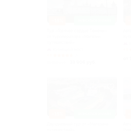
–15%
–
ЗАПИСАТЬСЯ ОНЛАЙН
Тур «Горячее сердце Тюмени»
Авт
от туроператора «Магазин
пут
путешествий»
Кузнецкий мост
4.8
4.8
(5)
от 
33 906 руб.
39 890 руб.
–15%
–
ЗАПИСАТЬСЯ ОНЛАЙН
Двухдневный тур от «Магазина
Авт
путешествий»
Рив