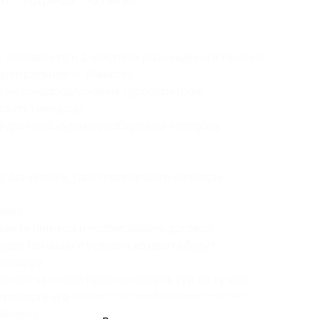
1 человека при 2-местном размещении в течение
Центральная" (г. Ижевск);
угие спецпредложения туроператора;
сь по телефону;
тура необходимо сообщить по телефону
ер документа, удостоверяющего личность;
ания
;
щаете пин-код и подписываете договор
удет погашен и условия возврата будут
оговору;
ляет за собой право отменить тур на ту или
еренести его на другое (удобное для группы)
ванию);