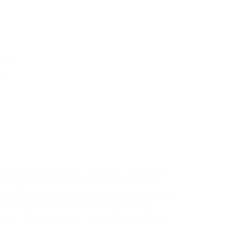
дов:
);
зала на ж/д вокзале г. Ижевска с табличкой
бывающие ранними рейсами или накануне,
ж/д вокзал к месту встречи основной группы
ов присоединение к группе идет по ходу
тает «Яндекс Такси», которое доставит вас