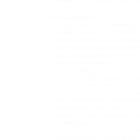
Основные условия:
— тур рассчитан на проживание для 
2 ночей в гостинице Ost-roff/"Амакс 
— купон не распространяется на др
— обязательна предварительная запи
— для подтверждения бронирования 
следующую информацию:
— название и дату тура;
— Ф. И. О., дату рождения и ном
— контактный телефон;
— номер купона
и код брониров
— после бронирования тура вы сооб
с туроператором, после чего купон б
проходить согласно подписанному д
— администрация туроператора остав
иную дату из-за недобора группы и п
число (по предварительному согласо