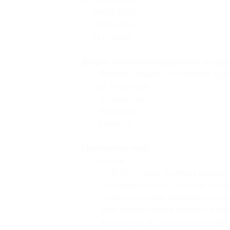
— 01.05.2026;
— 09.05.2026;
— 12.06.2026;
— 31.07.2026.
График посещения деревень и горо
— г. Ижевск (начало и окончание тура
— дер. Лудорвай;
— с. Старые Быги;
— г. Воткинск;
— г. Сарапул.
Программа тура:
— 1-й день:
— 11:50 — сбор группы в центре 
«Название тура» (туристы, при
самостоятельно добираются на 
(при выборе более поздних рейс
маршрута); в городе также рабо