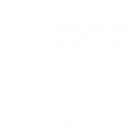
— при переносе или отмене тура по 
— сроки отмены и возврата — согла
У туроператора действует система
— необходимо ⁠нажать на кнопку «Куп
— выбрать желаемую экскурсию;
— в выпадающем календаре выбрать 
— заполнить все необходимые контак
— нажать «Оплатить» и⁠ ⁠оплатить ж
После бронирования дня/времени и 
для подтверждения записи на экску
является обязательным условием, есл
самостоятельно заранее до даты экс
Купон действует на автобусный тур
человека.
Даты проведения тура: