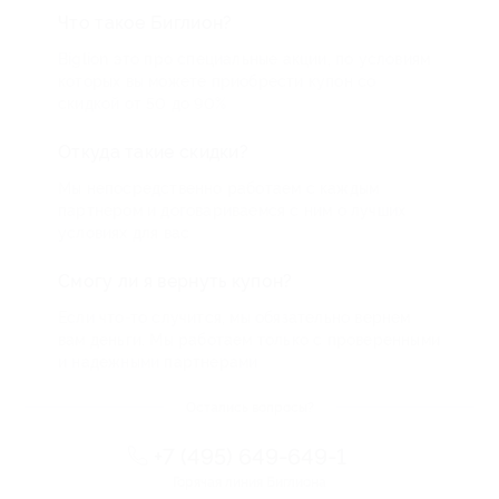
Что такое Биглион?
Biglion это про специальные акции, по условиям
которых вы можете приобрести купон со
скидкой от 50 до 90%
Откуда такие скидки?
Мы непосредственно работаем с каждым
партнером и договариваемся с ним о лучших
условиях для вас
Смогу ли я вернуть купон?
Если что-то случится, мы обязательно вернем
вам деньги. Мы работаем только с проверенными
и надежными партнерами
Остались вопросы?
+7 (495) 649-649-1
Горячая линия Биглиона