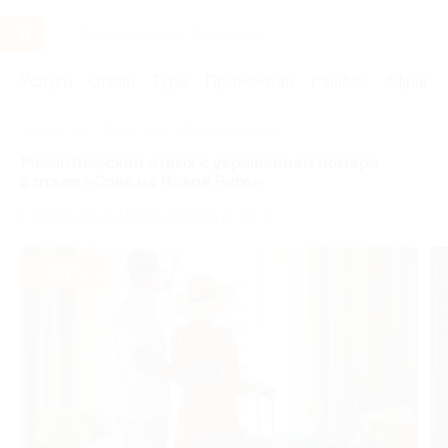
Услуги
Отели
Туры
Промокоды
Кэшбэк
Афиша 
Главная
Отели
Москва и область
Романтический отдых с украшением номера
в отеле «Сова на Новой Риге»
г. Истра, 43 км Новорижского ш., вл. 3
- 34%