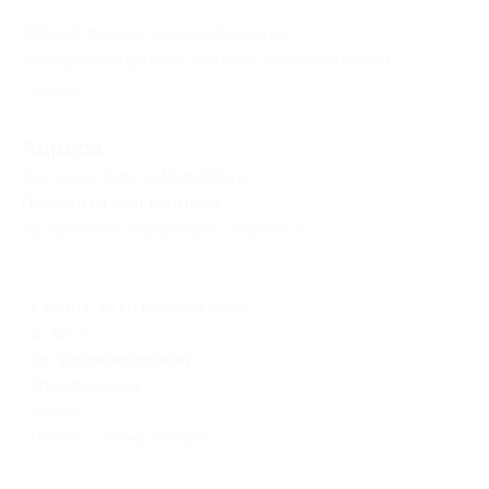
Объект прошел классификацию.
Номер реестровой записи:
С502025010320
.
Свернуть
Адресa
Все акции
Сова на Новой Риге
Перейти на сайт партнера
Юридическая информация о партнёре
г. Истра, 43 км Новорижского
ш., вл. 3
по предварительному
бронированию
+7 (966) 077-24-24
Показать номер телефона