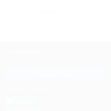
Перейти в FAQ
+7 495 649-649-1
Для звонка из Москвы
и регионов России
Связаться с нами
МОБИЛЬНОЕ ПРИЛОЖЕНИЕ
загрузить в
App Store
загрузить в