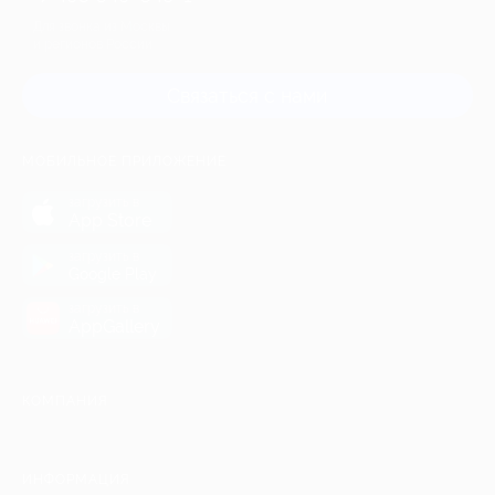
Для звонка из Москвы
и регионов России
Связаться с нами
МОБИЛЬНОЕ ПРИЛОЖЕНИЕ
загрузить в
App Store
загрузить в
Google Play
загрузить в
AppGallery
КОМПАНИЯ
ИНФОРМАЦИЯ