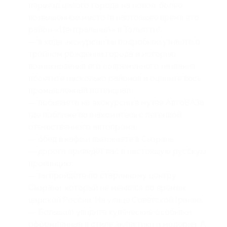
переезд целого города на новое, более
возвышенное место (в настоящее время это
район «Центральный» в Тольятти);
— в ходе экскурсии вы подробнее узнаете о
тройном рождении города и историю
возникновения его современного названия,
посетите несколько районов и оцените весь
промышленный потенциал;
— побываете на экскурсии в музее АвтоВАЗа,
где поближе познакомитесь с легендой
отечественного автопрома;
— обед в кафе и выезжаете в Сызрань;
— дорога приведёт вас в настоящую русскую
провинцию;
— вы пройдёте по старинному центру
Сызрани, который не менялся со времён
царской России. На улице Советской (ранее
— Большая) увидите купеческие особняки,
оформленные в стиле эклектики и модерна. А