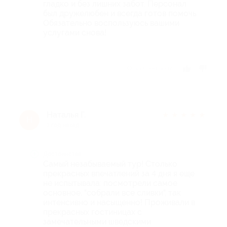
гладко и без лишних забот. Персонал
был дружелюбен и всегда готов помочь.
Обязательно воспользуюсь вашими
услугами снова!
Отзыв полезен?
Наталья Г.
★
★
★
★
★
Н
1 год назад
Достоинства
Самый незабываемый тур! Столько
прекрасных впечатлений за 4 дня я еще
не испытывала: посмотрели самое
основное, "собрали все сливки", так
интенсивно и насыщенно! Проживали в
прекрасных гостиницах с
замечательными шведскими