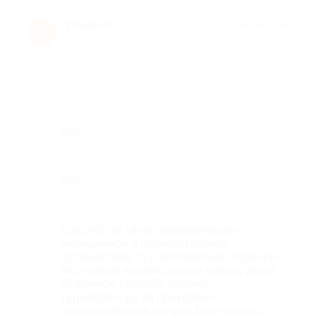
Ульяна К.
★
★
★
★
★
У
21 день назад
про Железнодорожный тур «От Ульяновска до Казани (4 дня/3
ночи)» от туроператора «Сиалия» (30 940 руб. вместо 36 400
руб.)
Достоинства
Всё
Недостатки
Нет
Комментарий
Спасибо за такое увлекательное,
насыщенное и познавательное
путешествие. Тур интересный, гид Вера-
настоящий профессионал своего дела)
Огромное спасибо вашему
туроператору за прекрасно
организованный отпуск. Всё прошло