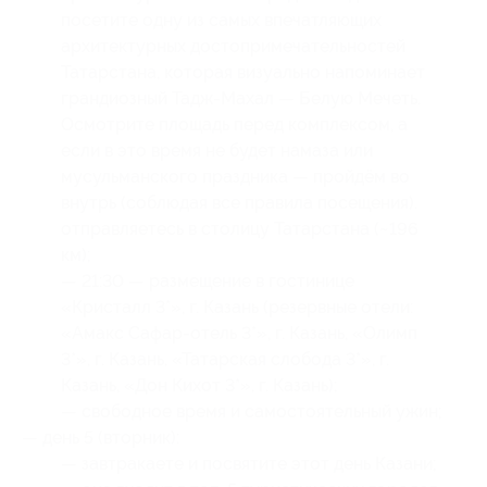
посетите одну из самых впечатляющих
архитектурных достопримечательностей
Татарстана, которая визуально напоминает
грандиозный Тадж-Махал — Белую Мечеть.
Осмотрите площадь перед комплексом, а
если в это время не будет намаза или
мусульманского праздника — пройдём во
внутрь (соблюдая все правила посещения).
отправляетесь в столицу Татарстана (~196
км);
— 21:30 — размещение в гостинице
«Кристалл 3*», г. Казань (резервные отели:
«Амакс Сафар-отель 3*», г. Казань, «Олимп
3*», г. Казань, «Татарская слобода 3*», г.
Казань, «Дон Кихот 3*», г. Казань);
— свободное время и самостоятельный ужин;
— день 5 (вторник):
— завтракаете и посвятите этот день Казани;