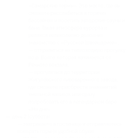
«Самарские термы». Это место, где вы
сможете расслабиться в горячих
бассейнах и посетить авторские сауны и
бани. Такая атмосфера курорта и
релакса великолепно дополнит
знакомство с «Русской Швейцарией»;
— отправиться на теплоходную прогулку
по р. Волге, которая начинается от
Речного вокзала;
— прогуляться до территории
Жигулёвского пивоваренного завода,
где сможете приобрести знаменитый
хмельной напиток или сразу
попробовать его в легендарном баре
«На дне»;
— день 2 (суббота):
— завтракаете в гостинице и отправляетесь
покорять горы (в удобной обуви);