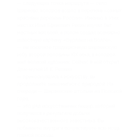
— следующая точка маршрута — село
Ширяево, которое вошло в перечень «самых
красивых деревень России». Именно в этих
местах Илья Ефимович Репин изучал быт
местных жителей, а потом создал всемирно
известную картину «Бурлаки на Волге»;
— вы посетите традиционную ширяевскую
избу второй половины XIX века, в которой
жил великий художник. Сейчас в ней открыт
Дом-музей И. Е. Репина;
— прикоснувшись к искусству, вы
продолжите знакомиться с природой. На
очереди — Ширяевские штольни на Поповой
горе;
— это ряд искусственных пещер, который
получился в результате добычи
высококачественного известняка. Вы
побываете внутри и почувствуете всю мощь
горной породы;