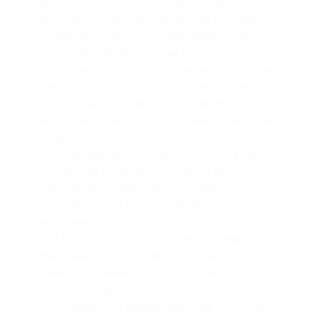
внешний осмотр Замка Гарибальди и узнаете
историю его возникновения. Вы отследите
элементы Ренессанса, Викторианской эпохи
и Средних веков, которые виртуозно
отображены при строительстве. А во время
самостоятельной прогулки уже рассмотрите
детали: великолепное исполнение в
неоготическом стиле с гербами и рыцарями
на фасаде;
— возвращение в Тольятти (~ 45 км). Под
необычным названием, которое звучит по-
итальянски романтично, скрывается
промышленный город с удивительной
историей;
— в 1950-е годы из-за строительства
Жигулёвской ГЭС Ставрополь-на-Волге
(бывшее название Тольятти) попал в зону
затопления для строительства
Куйбышевского водохранилища. И случился