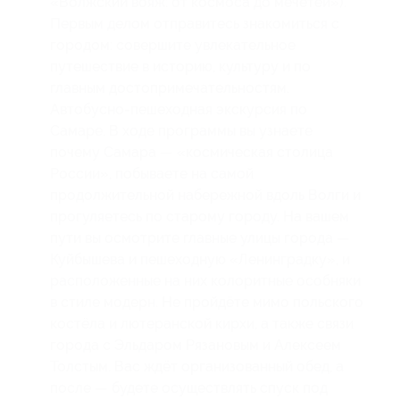
«Волжский вояж: от космоса до мечетей»).
Первым делом отправитесь знакомиться с
городом: совершите увлекательное
путешествие в историю, культуру и по
главным достопримечательностям.
Автобусно-пешеходная экскурсия по
Самаре. В ходе программы вы узнаете
почему Самара — «космическая столица
России», побываете на самой
продолжительной набережной вдоль Волги и
прогуляетесь по старому городу. На вашем
пути вы осмотрите главные улицы города —
Куйбышева и пешеходную «Ленинградку», и
расположенные на них колоритные особняки
в стиле модерн. Не пройдёте мимо польского
костёла и лютеранской кирхи, а также связи
города с Эльдаром Рязановым и Алексеем
Толстым. Вас ждёт организованный обед, а
после — будете осуществлять спуск под