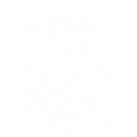
— 08:00 — переезд в Самарскую Луку (~140
км);
— по пути сделаете остановку на смотровой
площадке «Вертолётка», откуда
открываются фантастические виды на
волжские изгибы;
— а дальше вас ждут Жигулёвские горы,
которые по-настоящему уникальны по своей
природе — это единственный на Русской
равнине горный хребет. Даже могучая река
Волга, встречая такое препятствие, делает
крутой поворот и образует полуостров под
названием «Самарская Лука»;
— по прибытию вы будете двигаться по
оборудованной тропе и подниматься на гору
Стрельную. Видовые точки — просто
фантастика. Будете любоваться изгибом
Волги, островами и необычным рельефом;
— обед в местном кафе;