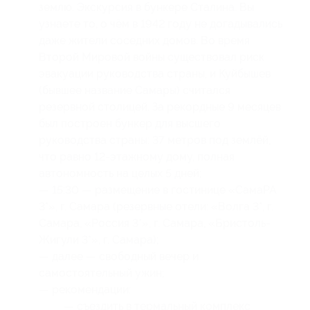
землю. Экскурсия в бункере Сталина. Вы
узнаете то, о чём в 1942 году не догадывались
даже жители соседних домов. Во время
Второй Мировой войны существовал риск
эвакуации руководства страны, и Куйбышев
(бывшее название Самары) считался
резервной столицей. За рекордные 9 месяцев
был построен бункер для высшего
руководства страны: 37 метров под землёй,
что равно 12-этажному дому, полная
автономность на целых 5 дней;
— 15:30 — размещение в гостинице «СамаРА
3*», г. Самара (резервные отели: «Волга 3*, г.
Самара, «Россия 3*», г. Самара, «Бристоль-
Жигули 3*», г. Самара);
— далее — свободный вечер и
самостоятельный ужин;
— рекомендации:
— съездить в термальный комплекс