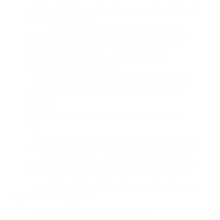
после выйдете к единственному в Самарской
области кремлю;
— до наших дней уцелела только Спасская
башня, которая является самой древней
постройкой города — строительство
датируется 1683 годом;
— по завершении знакомства вы покидаете
область и отправляетесь покорять новый
регион;
— 18:00 — отправление в Ульяновск (~140
км);
— 20:30 — размещение в гостинице «Azimut
Отель Ульяновск 3*», г. Ульяновск (резервные
отели: «Волга 3*», г. Ульяновск, «Октябрьская
3*», г. Ульяновск, «Корона 3*», г. Ульяновск);
— свободное время и самостоятельный ужин;
— день 4 (понедельник):
— после завтрака в гостинице вы