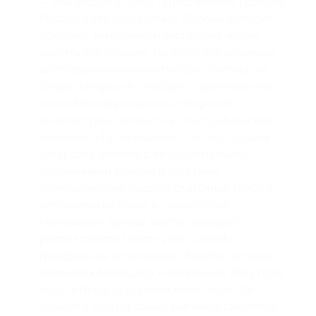
— она входит в топ-5 туристических городов
России и это заслуженно. Особый колорит
покоряет мгновенно и заставляет жадно
изучать все локации. Вы посетите основные
достопримечательности: прогуляетесь по
Старо-Татарской слободе — крупнейшему
ансамблю национальной татарской
архитектуры; заглянете в этнографический
комплекс «Туган Авылым», где воссоздана
татарская деревня с её характерными
деревянными домами и богатыми
палисадниками; увидите сказочный замок с
витражами на окнах и скульптурой
Маленького принца, внутри которого
расположился театр кукол «Экият»;
грандиозные спортивные объекты, которые
появились благодаря Универсиаде 2013 года;
посетите Богородицкий монастырь, где
хранится один из самых значимых символов