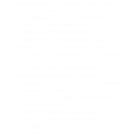
православия — Ватиканский список Иконы
Казанской Божией Матери;
— отдельным пунктом программы будет
знакомство с национальной кухней —
обедаете и пробуете эчпочмаки;
— а дальше — отправляетесь к главному
символу города — Казанскому Кремлю. Это
яркая доминанта, формирующая центральную
часть;
— на экскурсии по территории вас ждут
несколько визитных карточек Казани:
падающая башня Сююмбике с её особенными
тайнами и легендами, впечатляющая мечеть
Кул-Шариф, построенная к тысячелетию, и
Благовещенский собор;
— 16:00 — окончание программы у
Казанского кремля, возвращение в
гостиницу;
— желающие могут остаться и пройти к