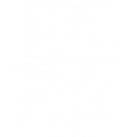
— максимально вдохновившись красотой
Самарской Луки, вы отправитесь во второй
по величине город Самарской области.
Переезд в Тольятти (~75 км);
— размещение в гостинице «Амакс
Юбилейная 3*», г. Тольятти (резервные отели:
«Русь 3*», г. Тольятти);
— свободное время и самостоятельный ужин;
— день 3 (воскресенье):
— завтракаете и сразу отправляетесь в
таинственное место;
— 08:00 — переезд в Хрящёвку (~ 45 км);
— недалеко от Тольятти есть частный
архитектурный комплекс, который является
предметом споров. С одной стороны — это
новодел, а с другой — интересный объект для
изучения. Что вы и сделаете. В ходе
небольшой экскурсии вы осуществите