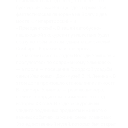
приглашаетесь под венец, а точнее — на
бульвар «Новый Венец», где открывается
фантастическая панорама на Волгу и два
моста: «Императорский» и
«Президентский». В вашей автобусно-
пешеходной экскурсии путешествие будет
сразу по трём эпохам: увидите дворянский
Симбирск Карамзина и Гончарова,
познакомитесь с городом Володи Ульянова и
прогуляетесь по современному Ульяновску;
— а после — посещение Городской усадьбы
семьи Ульяновых «Дом-музей В. И. Ленина». В
этом доме произошло становление личности
Владимира Ульянова — революционера,
политика, кардинально изменившего ход
истории ХХ века. В ходе экскурсии вы
увидите подлинные предметы и узнаете о
важных событиях из жизни семьи Ульяновых.
Это единственный музей, которых был открыт