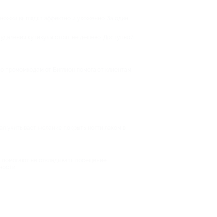
ожки выглядят эффектно и ухоженно. За один
 удаления кутикулы стоят не дешево. Доступной
по промомкодам от Биглион помогают клиентам
л учитывает желание покрыть ногти лаком в
н помогают не откладывать посещение
ности: