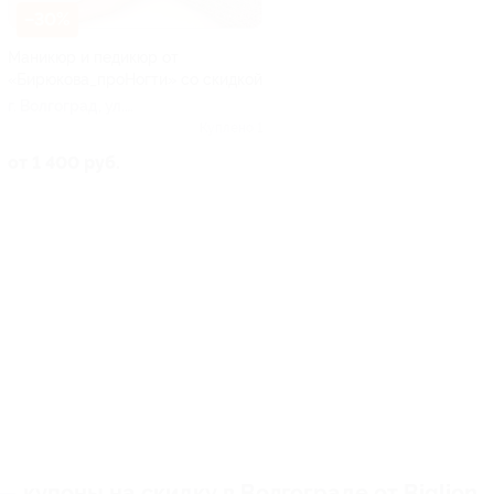
–30%
Маникюр и педикюр от
«Бирюкова_проНогти» со скидкой
г. Волгоград, ул.
Пугачевская, д. 9б
Куплено 1
от 1 400 руб.
купоны на скидку в Волгограде от Biglion