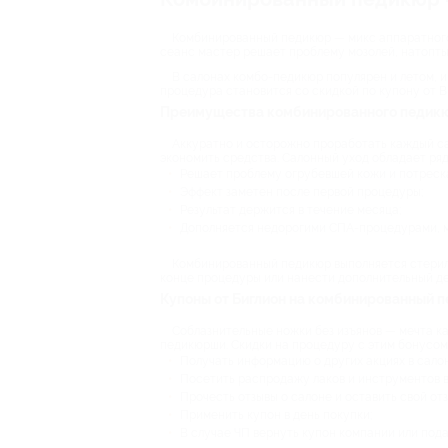
Комбинированный педикюр — микс аппаратного 
сеанс мастер решает проблему мозолей, натопты
В салонах комбо-педикюр популярен и летом, и
процедура становится со скидкой по купону от Bi
Преимущества комбинированного педик
Аккуратно и осторожно проработать каждый са
экономить средства. Салонный уход обладает ряд
Решает проблему огрубевшей кожи и потреск
Эффект заметен после первой процедуры;
Результат держится в течение месяца;
Дополняется недорогими СПА-процедурами, м
Комбинированный педикюр выполняется стерил
конце процедуры или нанести дополнительный де
Купоны от Биглион на комбинированный п
Соблазнительные ножки без изъянов — мечта к
педикюрши. Скидки на процедуру с этим бонусом 
Получать информацию о других акциях в салон
Посетить распродажу лаков и инструментов 
Прочесть отзывы о салоне и оставить свой отз
Применить купон в день покупки;
В случае ЧП вернуть купон компании или пода