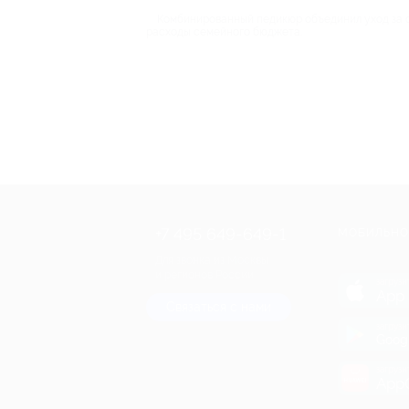
Комбинированный педикюр объединил уход за с
расходы семейного бюджета.
+7 495 649-649-1
МОБИЛЬНО
Для звонка из Москвы
и регионов России
загрузи
App 
Связаться с нами
загрузи
Goog
загрузи
AppG