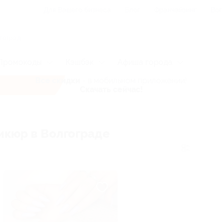
Для Вашего бизнеса
Блог
Франчайзинг
Воп
Промокоды
Кэшбэк
Афиша города
Все скидки
- в мобильном приложении!
Скачать сейчас!
кюр в Волгограде