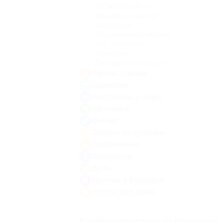
Косметология
(6)
Маникюр, педикюр
(1)
Барбершоп
(1)
Перманентный макияж,
тату и пирсинг
(1)
Шугаринг
(2)
Восковая эпиляция
(1)
Афиша города
Здоровье
Рестораны и кафе
Обучение
Фитнес
Товары по купонам
Развлечения
Экскурсии
Дети
Загляни в будущее
Услуги для дома
Комбинированный педикюр — 