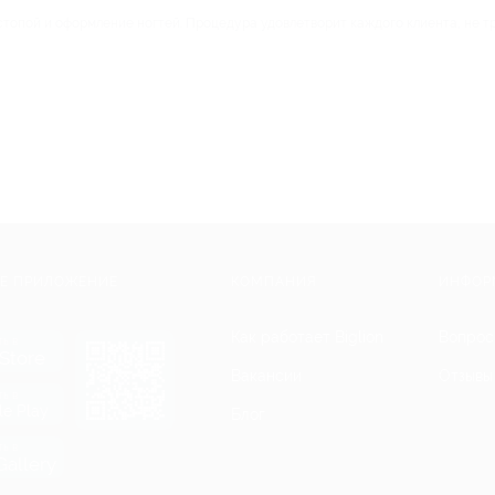
топой и оформление ногтей. Процедура удовлетворит каждого клиента, не т
Е ПРИЛОЖЕНИЕ
КОМПАНИЯ
ИНФОР
Как работает Biglion
Вопрос
ть в
Store
Вакансии
Отзывы
ть в
le Play
Блог
ть в
allery