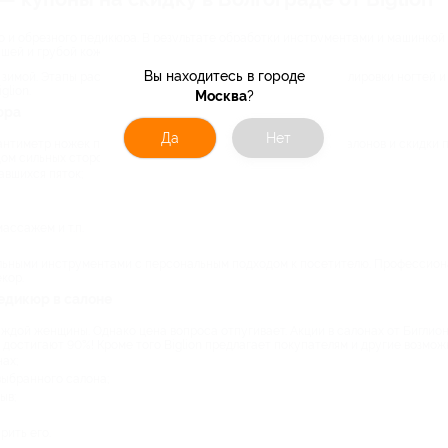
и обрезного педикюра. В результате обработки инструментами и машинкой н
шей и грубой кожи.
Вы находитесь в городе
 зимой. Этапы распаривания, шлифовки и смягчения кожи, полировки ногтей и
glion.
Москва
?
юра
Да
Нет
нтиметр ножек под силу только опытному мастеру. Акции салонов и скидки 
ом сильных сторон:
авшихся пяток;
ассажем и т.п.
ьными инструментами с персональным подходом к посетителю. Профессиона
кор.
едикюр в салоне
аждой женщины. Однако цена вопроса отпугивает. Акции в салонах от Биглио
достигают 90%! Кроме того Biglion предлагает покупателям и другие возмож
ах;
выбранного салона;
ыв;
рить его.