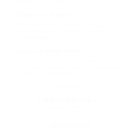
скидкой от 50 до 90%
Откуда такие скидки?
Мы непосредственно работаем с каждым
партнером и договариваемся с ним о лучших
условиях для вас
Смогу ли я вернуть купон?
Если что-то случится, мы обязательно вернем
вам деньги. Мы работаем только с проверенными
и надежными партнерами
Остались вопросы?
+7 (495) 649-649-1
Горячая линия Биглиона
Перейти в FAQ