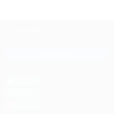
+7 495 649-649-1
Для звонка из Москвы
и регионов России
Связаться с нами
МОБИЛЬНОЕ ПРИЛОЖЕНИЕ
загрузить в
App Store
загрузить в
Google Play
загрузить в
AppGallery