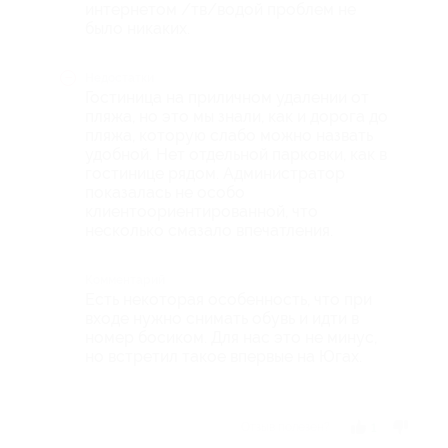
интернетом /тв/водой проблем не
было никаких.
Недостатки
Гостиница на приличном удалении от
пляжа, но это мы знали, как и дорога до
пляжа, которую слабо можно назвать
удобной. Нет отдельной парковки, как в
гостинице рядом. Администратор
показалась не особо
клиентоориентированной, что
несколько смазало впечатления.
Комментарий
Есть некоторая особенность, что при
входе нужно снимать обувь и идти в
номер босиком. Для нас это не минус,
но встретил такое впервые на Югах.
Отзыв полезен?
1