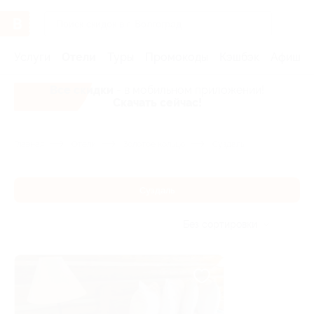
Услуги
Отели
Туры
Промокоды
Кэшбэк
Афиша 
Все скидки
- в мобильном приложении!
Скачать сейчас!
Главная
Отели
Золотое кольцо
Суздаль
Суздаль
Без сортировки