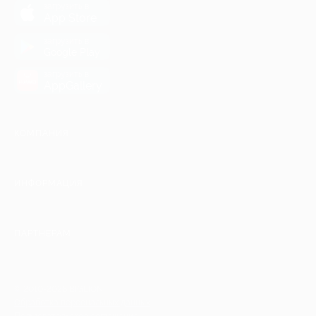
загрузить в
App Store
загрузить в
Google Play
загрузить в
AppGallery
КОМПАНИЯ
ИНФОРМАЦИЯ
ПАРТНЕРАМ
© 2010-2026 BIGLION
Обработка персональных данных