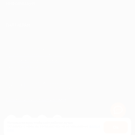
ИНФОРМАЦИЯ
ПАРТНЕРАМ
© 2010-2026 BIGLION
Обработка персональных данных
Пользовательское соглашение
Публичная оферта
Гарантия, поддержка
24 часа и возврат средств
Перейти на полную версию сайта
Используем куки, чтобы сайт работал лучше.
Оставаясь с нами, вы соглашаетесь на использование
файлов
Оk
куки.