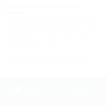
Купоны на «Алиэкспресс»: выгодно и
надежно
Каждый день «AliExpress» предлагает акционные купоны на покупку
товаров, количество и ассортимент которых впечатляет. При этом,
здесь вы, без преувеличения, найдете все необходимое.
«Алиэкспресс» станет вашим любимым местом для шоппинга, потому
что:
Обеспечивает доступ к огромному ассортименту товаров;
Предлагает скидочные промокоды;
Защищает покупателя.
Купоны от «AliExpress» – это лучший способ сделать себе и близким
подарки на выгодных условиях. Не упускайте такой шанс.
загрузить в
загрузить в
App Store
Google Play