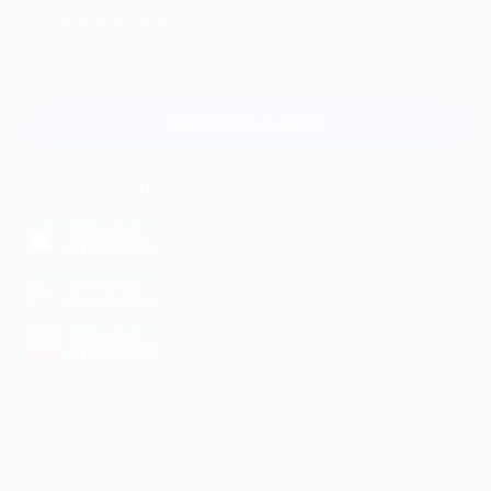
+7 495 649-649-1
Для звонка из Москвы
и регионов России
Связаться с нами
МОБИЛЬНОЕ ПРИЛОЖЕНИЕ
загрузить в
App Store
загрузить в
Google Play
загрузить в
AppGallery
КОМПАНИЯ