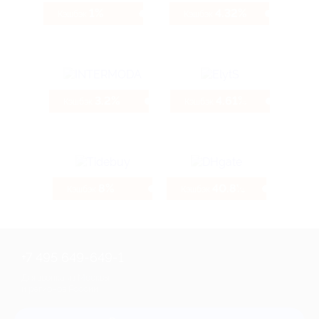
1%
4.32%
Кэшбэк
Кэшбэк
3.2%
4.61%
Кэшбэк
Кэшбэк
8%
40.8%
Кэшбэк
Кэшбэк
+7 495 649-649-1
Для звонка из Москвы
и регионов России