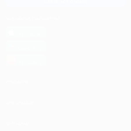
Связаться с нами
МОБИЛЬНОЕ ПРИЛОЖЕНИЕ
загрузить в
App Store
загрузить в
Google Play
загрузить в
AppGallery
КОМПАНИЯ
ИНФОРМАЦИЯ
ПАРТНЕРАМ