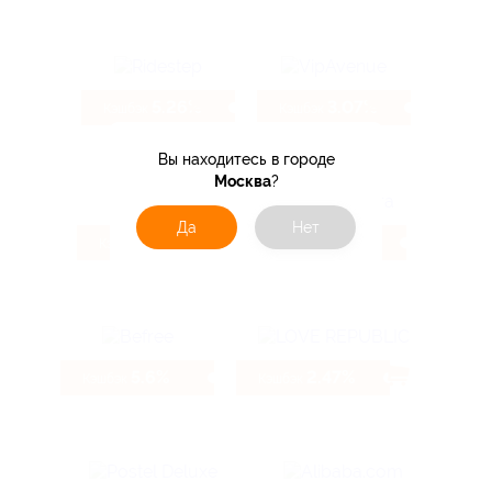
5.26%
3.07%
Кэшбэк
Кэшбэк
Вы находитесь в городе
Москва
?
Да
Нет
9.6%
3.85%
Кэшбэк
Кэшбэк
5.6%
2.47%
Кэшбэк
Кэшбэк