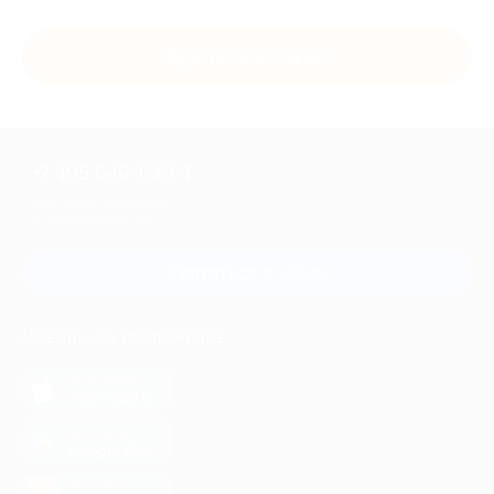
Купить с кэшбэком
+7 495 649-649-1
Для звонка из Москвы
и регионов России
Связаться с нами
МОБИЛЬНОЕ ПРИЛОЖЕНИЕ
загрузить в
App Store
загрузить в
Google Play
загрузить в