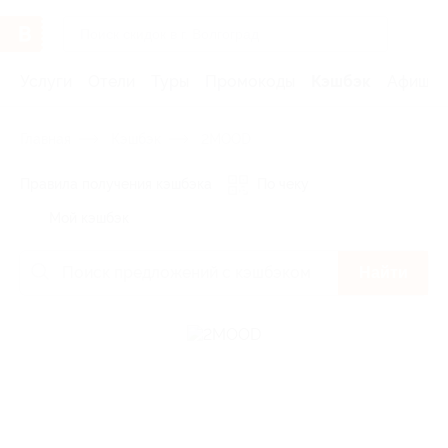
Услуги
Отели
Туры
Промокоды
Кэшбэк
Афиша 
Главная
Кэшбэк
2MOOD
Правила получения кэшбэка
По чеку
Мой кэшбэк
Найти