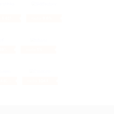
5.81%
9.6%
к
Кэшбэк
.39%
1%
Кэшбэк
4.61%
104 ₽
Кэшбэк