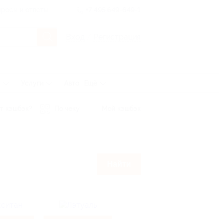
росы и ответы
+7 495 649-649-1
Вход
/
Регистрация
ы
Услуги
Авто
Ещё
т кэшбэк?
По чеку
Мой кэшбэк
Найти