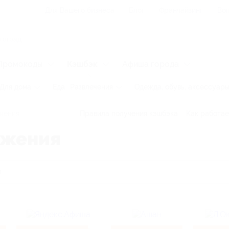
Для Вашего бизнеса
Блог
Франчайзинг
Воп
Промокоды
Кэшбэк
Афиша города
Для дома
Еда
Развлечения
Одежда, обувь, аксессуар
жения
Правила получения кэшбэка
Как работае
ожения