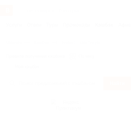
Услуги
Отели
Туры
Промокоды
Кэшбэк
Афиша 
Главная
Кэшбэк
Яндекс Практикум
Правила получения кэшбэка
По чеку
Мой кэшбэк
Найти