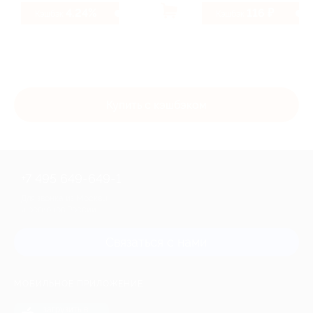
4.24%
116 ₽
Кэшбэк
Кэшбэк
Купить с кэшбэком
+7 495 649-649-1
Для звонка из Москвы
и регионов России
Связаться с нами
МОБИЛЬНОЕ ПРИЛОЖЕНИЕ
загрузить в