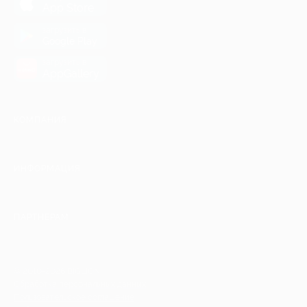
App Store
загрузить в
Google Play
загрузить в
AppGallery
КОМПАНИЯ
ИНФОРМАЦИЯ
ПАРТНЕРАМ
© 2010-2026 BIGLION
Обработка персональных данных
Пользовательское соглашение