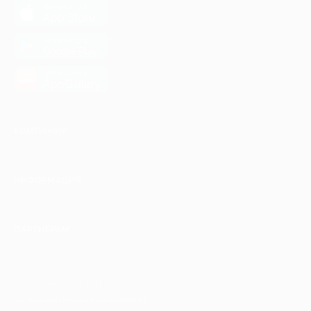
загрузить в
App Store
загрузить в
Google Play
загрузить в
AppGallery
КОМПАНИЯ
ИНФОРМАЦИЯ
ПАРТНЕРАМ
© 2010-2026 BIGLION
Обработка персональных данных