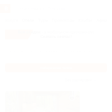
Услуги
Отели
Туры
Промокоды
Кэшбэк
Афиша 
Все скидки
- в мобильном приложении!
Скачать сейчас!
Главная
Отели
Поволжье
Набережные Челны
Набережные Челны
Без сортировки