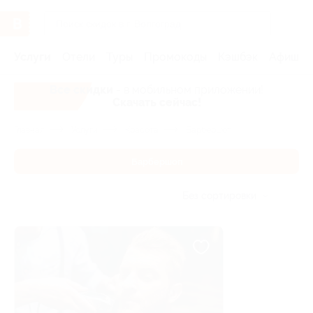
Услуги
Отели
Туры
Промокоды
Кэшбэк
Афиша 
Все скидки
- в мобильном приложении!
Скачать сейчас!
Главная
Услуги
Красота
Барбершоп
Барбершоп
Без сортировки