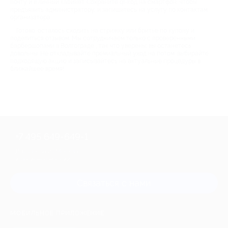
почту и в личный кабинет. Сохраните qr-код на смартфон, чтобы
предъявить администратору, и запишитесь на услугу по контактам
организатора.
Готово: осталось сходить на стрижку или бритье по купону и
поделиться отзывом. Мы сотрудничаем только с проверенными
барбершопами в Волгограде , так что уверены: вы останетесь
довольны. Не откладывайте премиальный уход на потом: выбирайте
подходящую акцию и записывайтесь на актуальные процедуры в
ближайшее время!
+7 495 649-649-1
Для звонка из Москвы
и регионов России
Связаться с нами
МОБИЛЬНОЕ ПРИЛОЖЕНИЕ