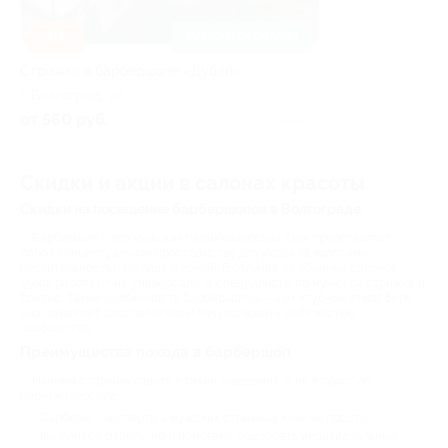
–30%
ЗАПИСАТЬСЯ ОНЛАЙН
Стрижки в барбершопе «Дубай»
г. Волгоград, ул.
Краснознаменская, д. 10
от 560 руб.
Куплено 2
Скидки и акции в салонах красоты
Скидки на посещение барбершопов в Волгограде
Барбершоп – это мужская парикмахерская. Она представляет
собой концептуальное пространство для ухода за волосами,
растительностью на лице и кожей. В отличие от обычных салонов,
здесь работают не универсалы, а специалисты по мужской стрижке и
бритью. Также особенность барбершопов – в их клубной атмосфере:
она позволяет расслабиться и почувствовать себя частью
сообщества.
Преимущества похода в барбершоп
Начнем с причин ходить в такие заведения, а не в простую
парикмахерскую.
Барберы – эксперты в мужских стрижках. Они не просто
выполняют работу, но и помогают подобрать индивидуальный