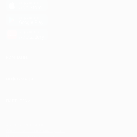
загрузить в
App Store
загрузить в
Google Play
загрузить в
AppGallery
КОМПАНИЯ
ИНФОРМАЦИЯ
ПАРТНЕРАМ
© 2010-2026 BIGLION
Обработка персональных данных
Пользовательское соглашение