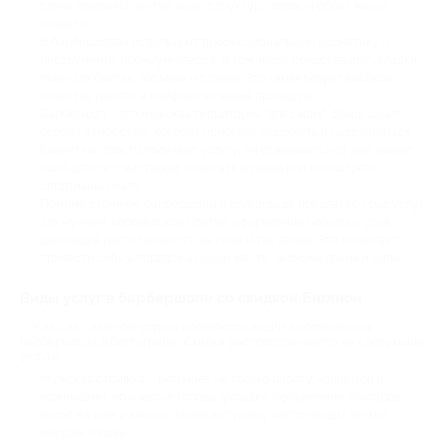
стиль, опираясь на тип лица, структуру волос и образ жизни
клиента.
В барбершопах используют профессиональную косметику и
инструменты премиум-класса. В том числе средства для укладки,
пены для бритья, лосьоны и станки. Это гарантирует высокое
качество работы и комфорт во время процедур.
Барбершоп – это мужская территория "для своих". Здесь царит
особая атмосфера, которая помогает отдохнуть и расслабиться.
Клиент не просто получает услугу, он отвлекается от дел: может
пообщаться с мастером, почитать журнал или посмотреть
спортивный матч.
Помимо стрижек, барбершопы в Волгограде предлагают ряд услуг
для мужчин: королевское бритье, оформление бороды и усов,
депиляция растительности на лице и так далее. Это позволяет
привести себя в порядок в одном месте, экономя время и силы.
Виды услуг в барбершопе со скидкой Биглион
У нас на сайте регулярно появляются акции в проверенных
барбершопах в Волгограде . Скидки распространяются на следующие
услуги:
Мужская стрижка – включает не только работу машинкой и
ножницами, но и мытье головы, укладку, оформление контуров
волос на шее и висках. Также в стрижку часто входит легкий
массаж головы.