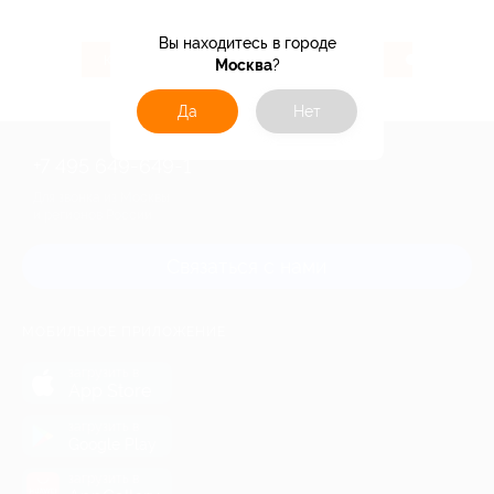
Вы находитесь в городе
104 ₽
3.07%
Кэшбэк
Кэшбэк
Москва
?
Да
Нет
+7 495 649-649-1
Для звонка из Москвы
и регионов России
Связаться с нами
МОБИЛЬНОЕ ПРИЛОЖЕНИЕ
загрузить в
App Store
загрузить в
Google Play
загрузить в