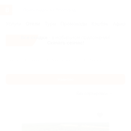
Услуги
Отели
Туры
Промокоды
Кэшбэк
Афиша 
Все скидки
- в мобильном приложении!
Скачать сейчас!
Главная
Отели
Золотое кольцо
Иваново
Иваново
Без сортировки