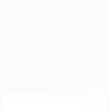
ИНФОРМАЦИЯ
ПАРТНЕРАМ
© 2010-2026 BIGLION
Обработка персональных данных
Пользовательское соглашение
Публичная оферта
Гарантия, поддержка
24 часа и возврат средств
Перейти на полную версию сайта
Используем куки, чтобы сайт работал лучше.
Оставаясь с нами, вы соглашаетесь на использование
файлов
Оk
куки.
Карта