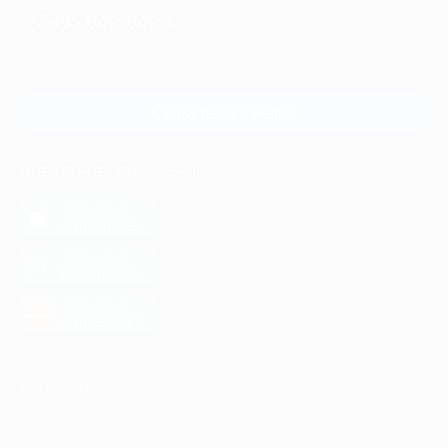
+7 495 649-649-1
Для звонка из Москвы
и регионов России
Связаться с нами
МОБИЛЬНОЕ ПРИЛОЖЕНИЕ
загрузить в
App Store
загрузить в
Google Play
загрузить в
AppGallery
КОМПАНИЯ