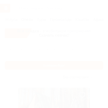
Услуги
Отели
Туры
Промокоды
Кэшбэк
Афиша 
Все скидки
- в мобильном приложении!
Скачать сейчас!
Главная
Отели
Урал
Екатеринбург
Екатеринбург
Без сортировки