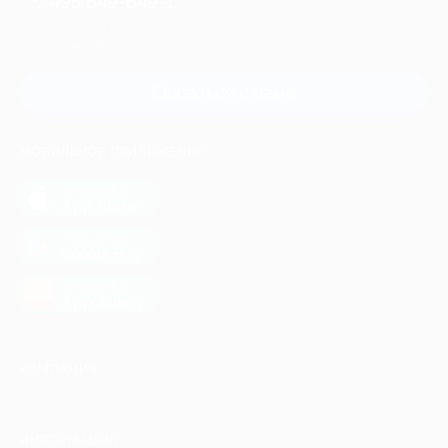
+7 495 649-649-1
Для звонка из Москвы
и регионов России
Связаться с нами
МОБИЛЬНОЕ ПРИЛОЖЕНИЕ
загрузить в
App Store
загрузить в
Google Play
загрузить в
AppGallery
КОМПАНИЯ
ИНФОРМАЦИЯ