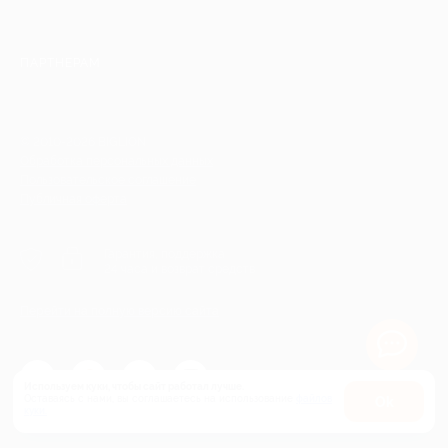
ПАРТНЕРАМ
© 2010-2026 BIGLION
Обработка персональных данных
Пользовательское соглашение
Публичная оферта
Гарантия, поддержка
24 часа и возврат средств
Перейти на полную версию сайта
Используем куки, чтобы сайт работал лучше.
Оставаясь с нами, вы соглашаетесь на использование
файлов
Оk
куки.
Карта