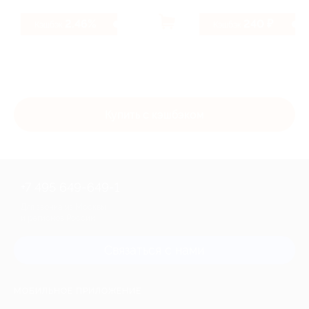
2.46%
240 ₽
Кэшбэк
Кэшбэк
Купить с кэшбэком
+7 495 649-649-1
Для звонка из Москвы
и регионов России
Связаться с нами
МОБИЛЬНОЕ ПРИЛОЖЕНИЕ