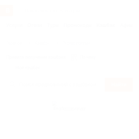
Услуги
Отели
Туры
Промокоды
Кэшбэк
Афиша 
Главная
Кэшбэк
Professionhair
Правила получения кэшбэка
По чеку
Мой кэшбэк
Найти