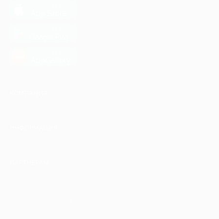
загрузить в
App Store
загрузить в
Google Play
загрузить в
AppGallery
КОМПАНИЯ
ИНФОРМАЦИЯ
ПАРТНЕРАМ
© 2010-2026 BIGLION
Обработка персональных данных