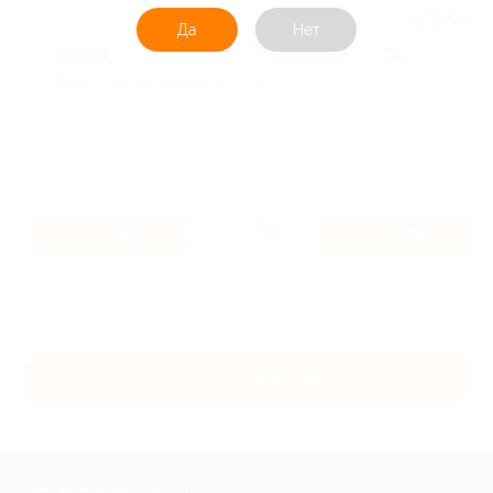
Да
Нет
Runail
BIROTA
Красота & Здоровье, Услуги
7.68%
3.45%
Кэшбэк
Кэшбэк
Купить с кэшбэком