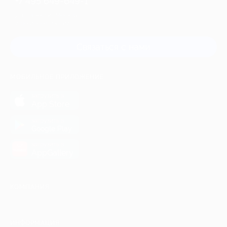
+7 495 649-649-1
Для звонка из Москвы
и регионов России
Связаться с нами
МОБИЛЬНОЕ ПРИЛОЖЕНИЕ
загрузить в
App Store
загрузить в
Google Play
загрузить в
AppGallery
КОМПАНИЯ
ИНФОРМАЦИЯ