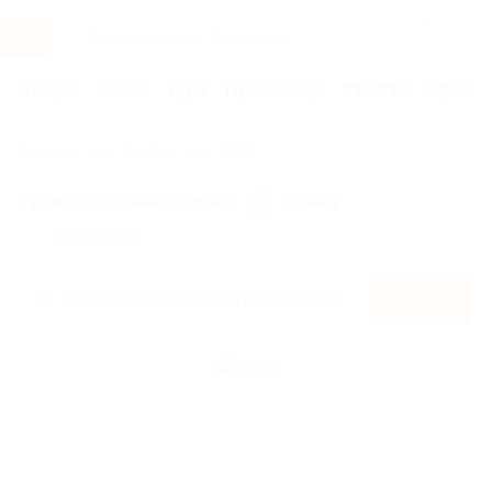
Услуги
Отели
Туры
Промокоды
Кэшбэк
Афиша 
Главная
Кэшбэк
iBOX
Правила получения кэшбэка
По чеку
Мой кэшбэк
Найти