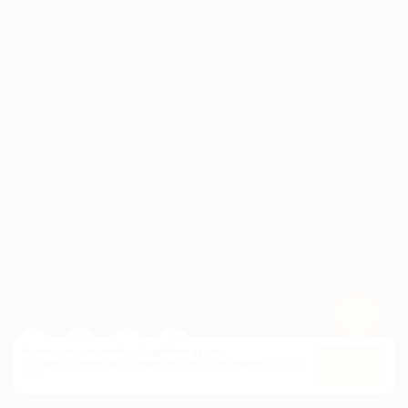
ПАРТНЕРАМ
© 2010-2026 BIGLION
Обработка персональных данных
Пользовательское соглашение
Публичная оферта
Гарантия, поддержка
24 часа и возврат средств
Перейти на полную версию сайта
Используем куки, чтобы сайт работал лучше.
Оставаясь с нами, вы соглашаетесь на использование
файлов
Оk
куки.