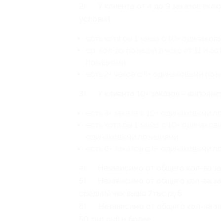
2) У клиента от 4 до 9 заказов вклю
условий:
есть хотя бы 1 заказ с 10+ одинако
ср. кол-во позиций в чеке от 11 и ес
позициями.
есть 2+ чеков с 5+ одинаковыми по
3) У клиента 10+ заказов – выполнен
есть 3+ заказа с 10+ одинаковыми п
есть хотя бы 1 заказ с 10+ одинаков
одинаковыми позициями
есть 6+ заказов с 5+ одинаковыми 
4) Независимо от общего кол-ва зак
5) Независимо от общего кол-ва зака
средний чек выше 7тыс руб
6) Независимо от общего кол-ва за
50 тыс руб и более