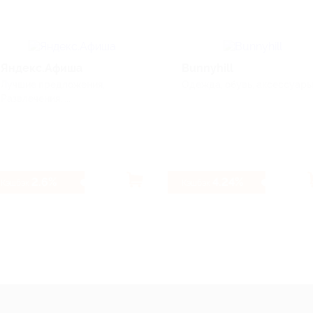
Яндекс.Афиша
Bunnyhill
Лучшие предложения,
Одежда, обувь, аксессуары, 
Развлечения, ...
2.6%
4.24%
Кэшбэк
Кэшбэк