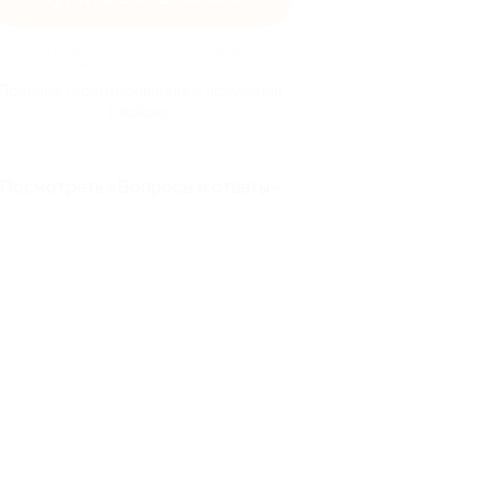
Просто перейдите по кнопке и совершайте
окупки, кэшбэк будет начислен автоматически
Правила гарантированного получения
кэшбэка
Посмотреть «Вопросы и ответы»