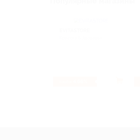
Популярные магазины
EVITASTORE
Красота & Здоровье
4.66%
Кэшбэк