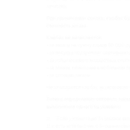
зачислен.
При применении скидки, кэшбэк бу
стоимость заказа.
Кэшбэк не начисляется:
- за заказы на сумму свыше 50 000 р
- за покупку подарочных сертификат
- за использование подарочных серт
- за заказы, сделанные в мобильном п
- за оптовые заказы
Не зачисляется кэшбэк за категорию
Логика определения оптового заказ
выполнение одного из условий):
1) Если у клиента до 3х заказов вкл
11 и есть хотя бы 1 чек с 5+ одинаков