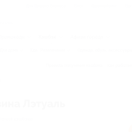
Для Вашего бизнеса
Блог
Франчайзинг
Воп
Промокоды
Кэшбэк
Афиша города
Для дома
Еда
Развлечения
Одежда, обувь, аксессуар
Правила получения кэшбэка
Как работае
зина Лэтуаль
ления кэшбэка