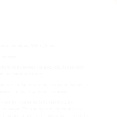
п
чения
кэшбэка 500 рублей.
 рублей.
 купонов (любых скидок) кэшбэк может
а не зависит от нас.
кэшбэка необходимо дождаться сообщения о
ажать кнопку "Вернуться в магазин".
й кнопки может не быть. Необходимо
 напрямую. Если вы будете переходить на
латежного сервиса, то кэшбэк может не быть