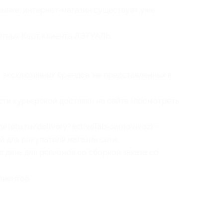
ынке, интернет-магазин существует уже
нтных Карт клиента ЛЭТУАЛЬ.
эксклюзивных брендов, не представленных в
ти курьерской доставки на сайте (посмотреть
w.letu.ru/delivery?activeTab=samovivoz) –
 для покупателя магазин сети.
 день для регионов со сборкой заказа со
лиентов.