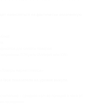
дет начисляться на фактически оплаченную
ублей;
ов;
ификатов для оплаты товаров;
риложении Л'Этуаль (Android или iOS).
 «Товары маркетплейса».
а (все показатели на уровне выкупа,
ючительно – среднее кол-во позиций в чеке от
ыми позициями;