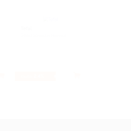
Tefal
Yves Rocher
...
Электроника и техника, ...
Красота
2.4%
6.4%
Кэшбэк
Кэшбэк