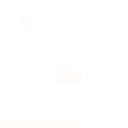
росы и ответы
+7 495 649-649-1
Вход
/
Регистрация
ы
Услуги
Авто
Ещё
т кэшбэк?
По чеку
Мой кэшбэк
Найти
2%
Кэшбэк
Купить с кэшбэком