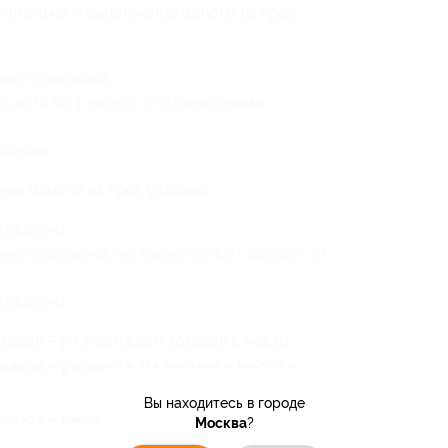
чительно – выполнение одного из трех
выми позициями.
ть хотя бы 1 заказ с 5+ одинаковыми
зициями
ие одного из трех условий:
озициями.
ыми позициями, но также есть 3+ заказа с 5+
позициями
азов – у клиента 20+ заказов в месяц
зов – у клиента 11+ заказов в месяц и
Вы находитесь в городе
казов – ежемесячная сумма покупки клиента
Москва
?