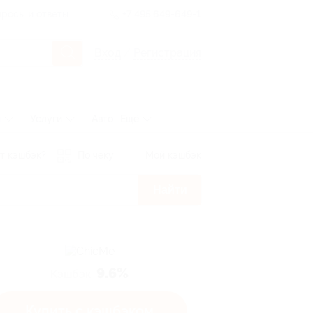
росы и ответы
+7 495 649-649-1
Вход
/
Регистрация
ы
Услуги
Авто
Ещё
т кэшбэк?
По чеку
Мой кэшбэк
Найти
9.6%
Кэшбэк
Купить с кэшбэком