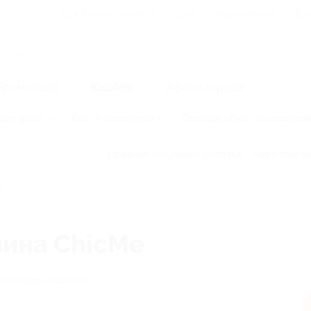
Для Вашего бизнеса
Блог
Франчайзинг
Воп
Промокоды
Кэшбэк
Афиша города
Для дома
Еда
Развлечения
Одежда, обувь, аксессуар
Правила получения кэшбэка
Как работае
зина ChicMe
исления кэшбэка