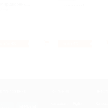
Мир дворников
XYZ School
Авто
4%
4%
Кэшбэк
Кэшбэк
Е ПРИЛОЖЕНИЕ
КОМПАНИЯ
ИНФОР
Как работает Biglion
Вопрос
ть в