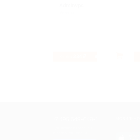
Adminvps
Услуги
234 ₽
Кэшбэк
+7 495 649-649-1
МОБИЛЬНО
Для звонка из Москвы
и регионов России
загрузи