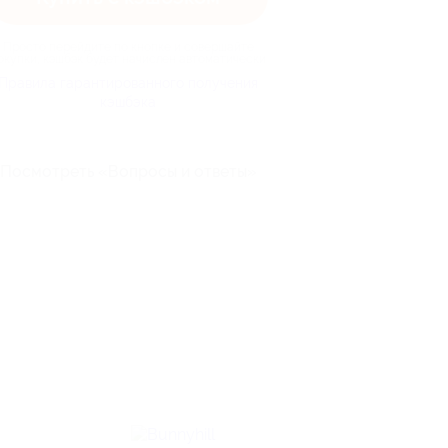
Просто перейдите по кнопке и совершайте
окупки, кэшбэк будет начислен автоматически
Правила гарантированного получения
кэшбэка
Посмотреть «Вопросы и ответы»