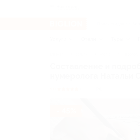
Волгоград
Услуги
Отели
Туры
Главная
Услуги
Promo
Тарологи
Составление и подро
нумеролога Натальи 
РФ
5.0
(1)
- 45%