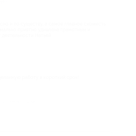
уб.)
ясно и по существу, а самое главное схожесть
имально приятно удивлена грамотным и
 деятельности Натьей.
еланную работу в короткий срок!
тзыв полезен для вас?