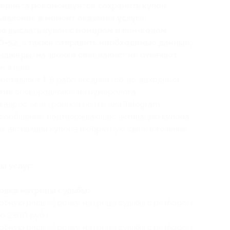
нтернета рекомендуется сохранить купон
явления в момент оказания услуги;
о выслать купон с номером и пин-кодом
20-52, а также отправить необходимые данные;
нджеры, на звонки специалист не отвечает;
м языке;
ставляет 1-5 рабочих дней (сб-вс: выходные);
угие спецпредложения нумеролога;
и адрес электронной почты или Telegram
о сообщение, подтверждающее активацию купона;
е активации купона и обратную связь в течение
ы услуг:
овка матрицы судьбы:
робную расшифровку матрицы судьбы с разбором
о 2300 руб.)
робную расшифровку матрицы судьбы с разбором