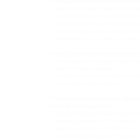
Что вы узнаете при разборе сферы
— как себя проявляет пара, если пар
— какая пара в плюсе, если проходят
— кармические отношения или по суд
— рекомендации, как достичь гармон
— какой партнер подойдет для идеал
Что вы узнаете при разборе сферы
— что блокирует ваш денежный потен
— ваше 3 предназначение;
— 2 ошибки рода, что блокируют ваши
— подходящие вам профессии.
Что вы узнаете при разборе «Детс
могут проанализировать):
— трудности, предстоящие на жизнен
— таланты ребенка и его потенциал;
— предназначение от 0 до 18 лет;
— взаимодействие ребенка с родите