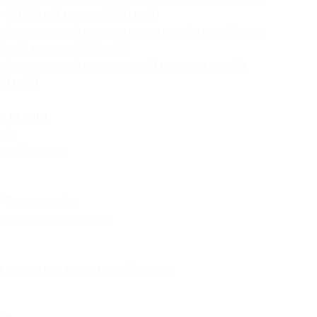
(1182 руб. вместо 2150 руб.)
робную расшифровку матрицы судьбы с разбором
 руб. вместо 2500 руб.)
робную расшифровку детской матрицы судьбы
00 руб.)
ы входит:
в);
 сообщения;
 «Отношений»:
астливые отношения;
 мешает для счастливой жизни;