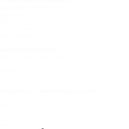
 «Совместимости с партнером»:
тнеры не проходят свои уроки;
 свой урок;
ьбе;
ии в отношениях, проработка всех минусов;
ьных отношений.
 «Денежный треугольник»:
циал, что мешает вам прийти к богатству;
 деньги;
кой матрицы» (с помощью звезды родители
ном пути;
лями;