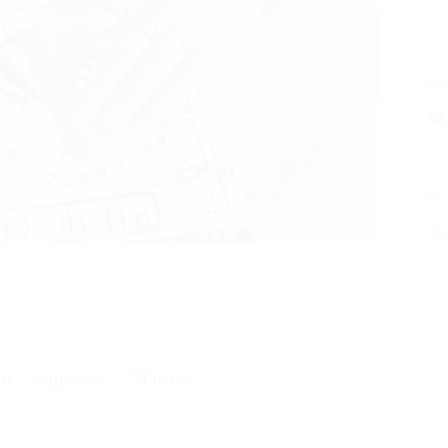
В
Поде
Похо
С
ии
Адреса
Отзывы