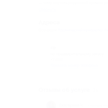
— чему научить родителей пришел ре
Свернуть
Адресa
Все акции
Кармический нумеролог Н
РФ
по предварительному заказу
+7 (918) 601-20-52
Показать номер телефона
Отзывы об услуге
39
Екатерина Ч.
6 месяцев наз