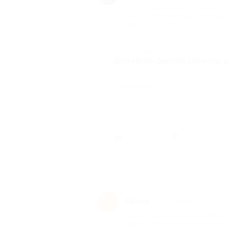
про Составление и подробная ра
0 до 18 лет) от кармического нум
вместо 2000 руб.)
Достоинства
Все чётко, быстро, понятно,
Недостатки
-
Был ли о
Лилия
Л
1 год назад
про Составление и подробная ра
сферы «Денежный треугольник» о