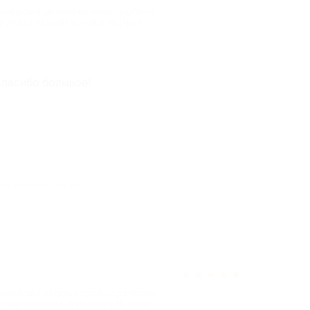
сшифровка детской матрицы судьбы (от
еролога Натальи Серковой (460 руб.
 спасибо большое!
тзыв полезен для вас?
★
★
★
★
★
сшифровка матрицы судьбы с разбором
т кармического нумеролога Натальи