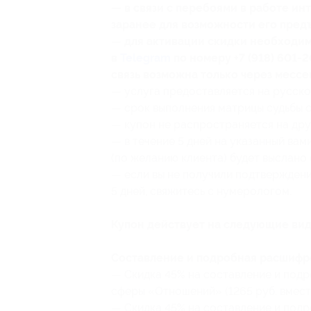
— в связи с перебоями в работе и
заранее для возможности его предъ
—
для активации скидки необходим
в
Telegram
по номеру +7 (918) 601-
связь возможна только через мессе
— услуга предоставляется на русско
— срок выполнения матрицы судьбы со
— купон не распространяется на др
— в течение 5 дней на указанный вам
(по желанию клиента) будет выслан
— если вы не получили подтверждени
5 дней, свяжитесь с нумерологом.
Купон действует на следующие вид
Составление и подробная расшифр
— Скидка 45% на составление и под
сферы «Отношений» (1265 руб. вмест
— Скидка 45% на составление и под