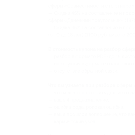
сферы «Совместимости с партнером» 
— Скидка 45% на составление и под
сферы «Денежный треугольник» (1375
— Скидка 45% на составление и под
(от 0 до 18 лет) (1100 руб. вместо 20
В стоимость купона на разбор сфер
— разбор в формате PDF (до 15 листо
— инструкция в формате голосового
— отсутствие обратной связи.
Что вы узнаете при разборе сферы
‌— что мешает построить долгие и сч
— ваше 4 предназначение;
— ошибка рода, роковая ошибка;
— ваше прошлое воплощение, что вам
— кармический узел.