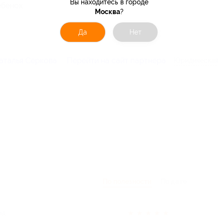
Вы находитесь в городе
бенок.
Москва
?
Да
Нет
аталья Серкова
Перейти на сайт партнера
Юридическая
По полезности
По дате
★
★
★
★
★
ад