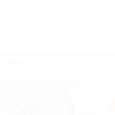
Для Вашего бизнеса
Блог
Франчайзинг
Воп
Промокоды
Кэшбэк
Афиша города
, нумерологи
бная расшифровка матрицы судьбы
Серковой
от 
Экон