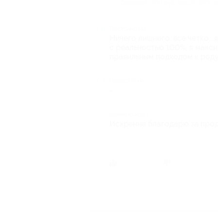
Серковой (500 руб. вместо 2500 р
Достоинства
Ничего лишнего, все четко , 
с реальностью 100%, я макс
правильным подходом к роду
Недостатки
-
Комментарий
Искренне благодарю за прод
Был ли о