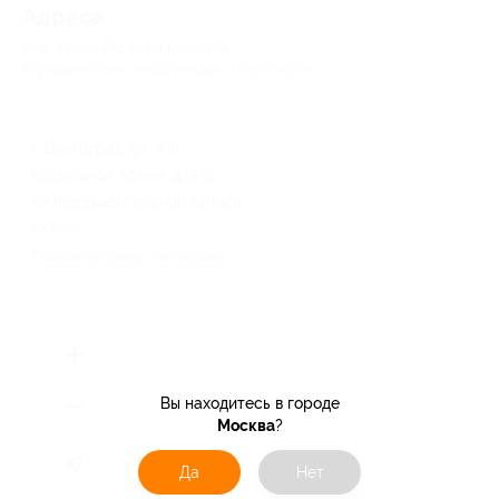
Адресa
Все акции
Религия красоты
Юридическая информация о партнёре
г. Волгоград, ул. 8-й
Воздушной Армии, д. 37а
по предварительной записи
+7 (927) 523-34-36
Показать номер телефона
Вы находитесь в городе
Москва
?
Да
Нет