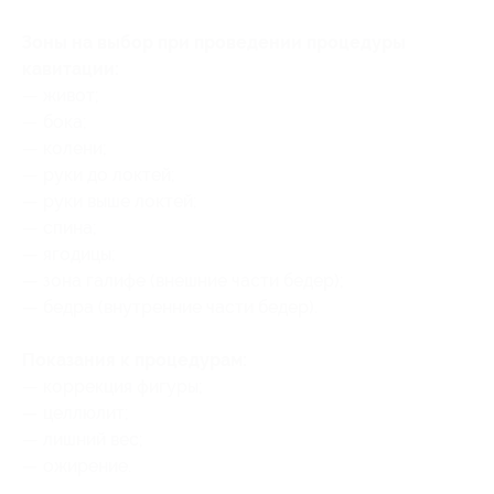
Зоны на выбор при проведении процедуры
кавитации:
— живот;
— бока;
— колени;
— руки до локтей;
— руки выше локтей;
— спина;
— ягодицы;
— зона галифе (внешние части бедер);
— бедра (внутренние части бедер).
Показания к процедурам:
— коррекция фигуры;
— целлюлит;
— лишний вес;
— ожирение.