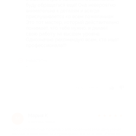
буду обращаться ещё! Она невероятно
внимательна к деталям и всегда
прислушивается ко всем пожеланиям.
Это тот мастер, который действительно
понимает, что тебе нужно, и делает
свою работу на высшем уровне.
Однозначно рекомендую всем, кто ищет
профессионала!!!
Недостатки
-
Отзыв полезен?
Мария К.
★
★
★
★
★
М
4 месяца назад
про 7 комплексных процедур для коррекции тела (вакуумный
массаж и кавитация) от студии красоты и эстетики «Религия