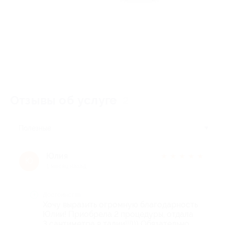
Отзывы об услуге
2
Полезные
Юлия
★
★
★
★
★
Ю
1 месяц назад
Достоинства
Хочу выразить огромную благодарность
Юлии! Приобрела 2 процедуры, отдала
3 сантиметра в талии!!!))) Обязательно