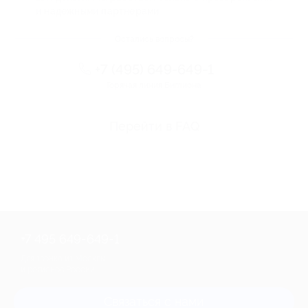
и надежными партнерами
Остались вопросы?
+7 (495) 649-649-1
Горячая линия Биглиона
Перейти в FAQ
+7 495 649-649-1
Для звонка из Москвы
и регионов России
Связаться с нами