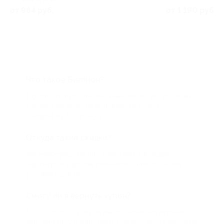
от 984 руб.
от 1 190 руб.
Что такое Биглион?
Biglion это про специальные акции, по условиям
которых вы можете приобрести купон со
скидкой от 50 до 90%
Откуда такие скидки?
Мы непосредственно работаем с каждым
партнером и договариваемся с ним о лучших
условиях для вас
Смогу ли я вернуть купон?
Если что-то случится, мы обязательно вернем
вам деньги. Мы работаем только с проверенными