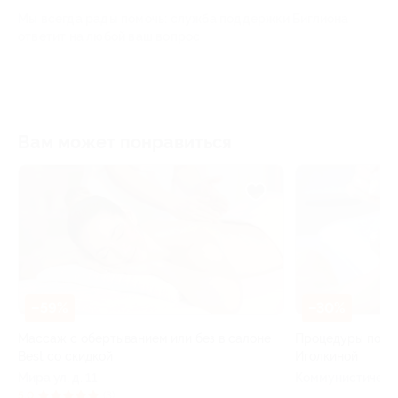
Мы всегда рады помочь: служба поддержки Биглиона
ответит на любой ваш вопрос
Вам может понравиться
–59%
–30%
Массаж с обертыванием или без в салоне
Процедуры по ух
Best со скидкой
Иголкиной
Мира ул, д. 11
Коммунистическая
 4
5.0
(3)