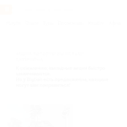
Услуги
Отели
Туры
Промокоды
Кэшбэк
Афиша 
Главная
Отели
Москва и область
Отели в Подмосковье 
АКЦИЯ, КОТОРУЮ ВЫ ИСКАЛИ,
ЗАВЕРШЕНА.
К сожалению, выгодные акции быстро
заканчиваются.
Но у Biglion есть предложения, которые
могут вам понравиться!