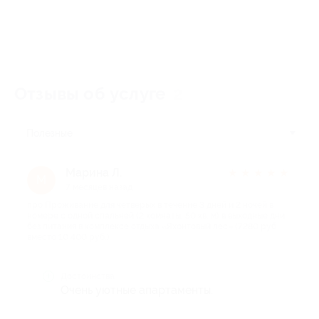
Отзывы об услуге
2
Полезные
Марина Л.
★
★
★
★
★
М
7 месяцев назад
про Проживание для четверых в течение 3 дней и 2 ночей в
номере с одной спальней (2 комнаты, 50 кв. м) в выходные дни
без питания в комплексе отдыха «Яхонтовый лес» (7280 руб.
вместо 10 400 руб.)
Достоинства
Очень уютные апартаменты.