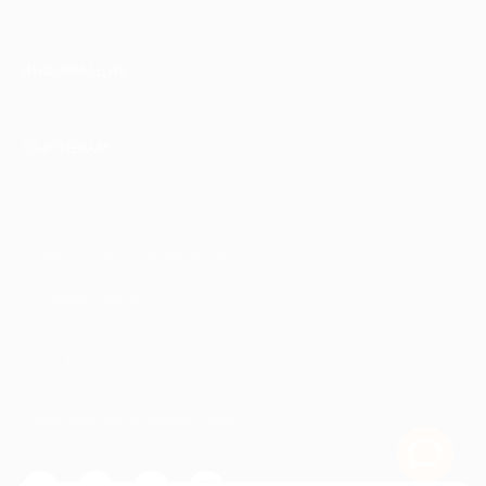
ИНФОРМАЦИЯ
ПАРТНЕРАМ
© 2010-2026 BIGLION
Обработка персональных данных
Пользовательское соглашение
Публичная оферта
Гарантия, поддержка
24 часа и возврат средств
Перейти на полную версию сайта