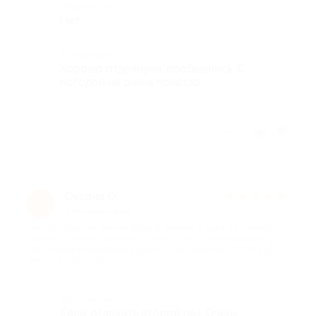
Недостатки
Нет
Комментарий
Хорошо отдохнули, пообщались. С
погодой не очень повезло.
Отзыв полезен?
Оксана О.
★
★
★
★
★
О
9 месяцев назад
про Проживание для четверых в течение 3 дней и 2 ночей в
номере с одной спальней (2 комнаты, 50 кв. м) в выходные дни
без питания в комплексе отдыха «Яхонтовый лес» (7280 руб.
вместо 10 400 руб.)
Достоинства
Едем отдыхать второй раз. Очень