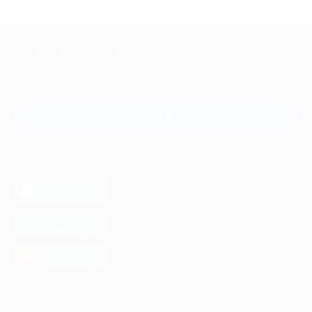
+7 495 649-649-1
Для звонка из Москвы
и регионов России
Связаться с нами
МОБИЛЬНОЕ ПРИЛОЖЕНИЕ
загрузить в
App Store
загрузить в
Google Play
загрузить в
AppGallery
КОМПАНИЯ