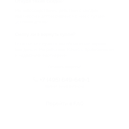
Откуда такие скидки?
Мы непосредственно работаем с каждым
партнером и договариваемся с ним о лучших
условиях для вас
Смогу ли я вернуть купон?
Если что-то случится, мы обязательно вернем
вам деньги. Мы работаем только с проверенными
и надежными партнерами
Остались вопросы?
+7 (495) 649-649-1
Горячая линия Биглиона
Перейти в FAQ