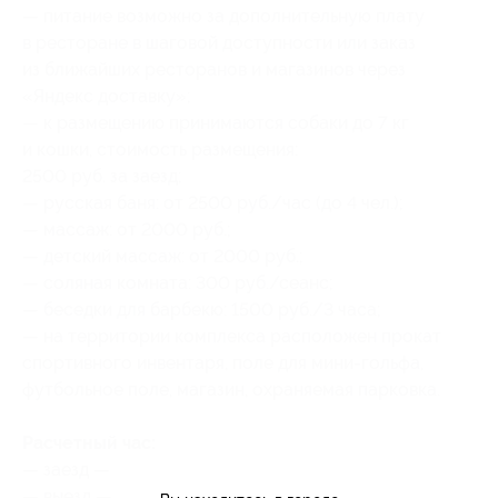
— питание возможно за дополнительную плату
в ресторане в шаговой доступности или заказ
из ближайших ресторанов и магазинов через
«Яндекс доставку»;
— к размещению принимаются собаки до 7 кг
и кошки, стоимость размещения:
2500 руб. за заезд;
— русская баня: от 2500 руб./час (до 4 чел.);
— массаж: от 2000 руб.;
— детский массаж: от 2000 руб.;
— соляная комната: 300 руб./сеанс;
— беседки для барбекю: 1500 руб./3 часа;
— на территории комплекса расположен прокат
спортивного инвентаря, поле для мини-гольфа,
футбольное поле, магазин, охраняемая парковка.
Расчетный час:
— заезд — с 17:00;
— выезд — до 14:00.