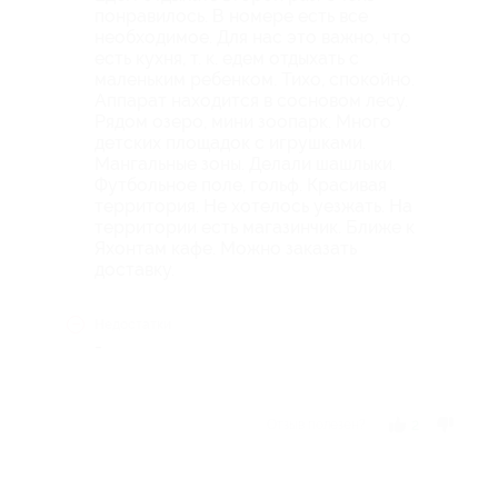
понравилось. В номере есть все
необходимое. Для нас это важно, что
есть кухня, т. к. едем отдыхать с
маленьким ребенком. Тихо, спокойно.
Аппарат находится в сосновом лесу.
Рядом озеро, мини зоопарк. Много
детских площадок с игрушками.
Мангальные зоны. Делали шашлыки.
Футбольное поле, гольф. Красивая
территория. Не хотелось уезжать. На
территории есть магазинчик. Ближе к
Яхонтам кафе. Можно заказать
доставку.
Недостатки
-
Отзыв полезен?
2