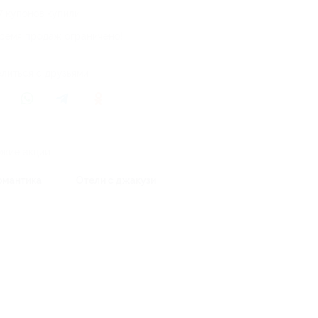
7 купонов купили
ремя продаж ограничено!
литься с друзьями
жие акции
омантика
Отели с джакузи