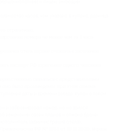
овершеннолетним и лицам, имеющим
личество часов, чем указано в купоне, разница
го ограничено;
ирование номера не менее чем за 3 часа
рования отель вправе отказать в заселении
ить паспорт РФ (оригинал) одного человека
ервостепенно связаться с представителями
и оно было произведено), при этом отмена
упления даты и времени заезда, купон в таком
он и забронировал номер, но не явился
 об изменении своих планов и отмене брони
о исполнитель (администрация отеля),
Правительства РФ № 1853 от 18.11.2020, вправе