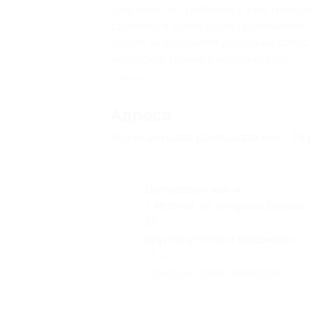
удержать/истребовать у участника а
стоимости одних суток проживания; в
клиент за возвратом денежных средст
непосредственно к исполнителю.
Свернуть
Адресa
Все акции
Сова Домодедовская
Пе
Домодедовская
г. Москва, ул. Генерала Белова, 
17
круглосуточно и ежедневно
+7 (905) 769-77-66
Показать номер телефона