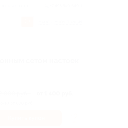
росы и ответы
+7 495 649-649-1
Вход
/
Регистрация
ионным сетом настоек
2 000 руб.
от 1 400 руб.
омия от 600 руб.
Купить купон
881