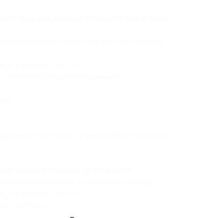
ий отдых для двоих в течение 2 или 3 часов
е выбранной категории (согласно купленному
а для каждого гостя);
и лепестки роз (искусственные);
ами;
адлежностями (мыло, универсальное средство
для двоих в течение суток входит:
категории (согласно купленному купону);
а для каждого гостя);
и лепестки роз (искусственные);