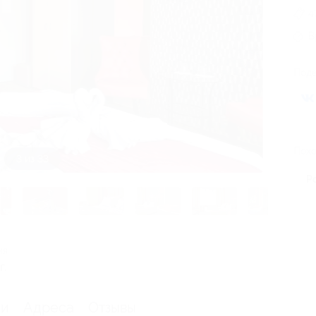
4
В
Поде
Похо
3 из 33
Р
ия
г.
ии
Адреса
Отзывы