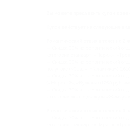
Вы можете предъявить купон в эле
Купон действует на следующие вид
Романтический отдых в течение 2 ч
— Скидка 30% на романтический отдых
категории стандарт («Париж», «Тропи
— Скидка 30% на романтический отдых
полулюкс («Сова», «Галактика») (1610
— Скидка 30% на романтический отдых
(«Морской», «Вулкан») (1750 руб. вм
— Скидка 30% на романтический отдых
категории люкс с джакузи «Жемчужин
Романтический отдых в течение 3 ч
— Скидка 30% на романтический отдых
категории стандарт («Париж», «Тропи