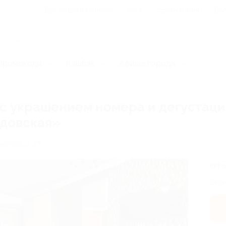
Для Вашего бизнеса
Блог
Франчайзинг
Воп
Промокоды
Кэшбэк
Афиша города
 с украшением номера и дегустац
едовская»
Белова, д. 17
от 
Экон