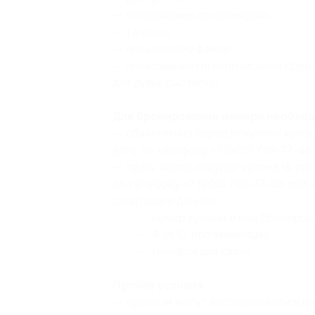
— пользование полотенцами;
— тапочки;
— пользование феном;
— пользование гигиеническими прин
для душа, расческа).
Для бронирования номера необход
— обязательно перед покупкой купо
дату по телефону +7 (905) 769-77-6
— сразу после покупки купона (в тот
по телефону +7 (905) 769-77-66 или
следующие данные:
— номер купона
и код брониров
— Ф. И. О. проживающих;
— телефон для связи.
Прочие условия:
— купоном могут воспользоваться па