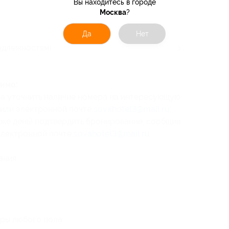
Вы находитесь в городе
Москва
?
Да
Нет
адлежностями (мыло, универсальное средство
имо:
на уточнить наличие номера на интересующую
6 или электронной почте
sovahotel3@mail.ru
;
 же день) подтвердить бронирование, сообщив
 электронной почте
sovahotel3@mail.ru
ания
;
ры любого пола;