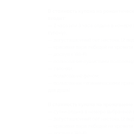
В стоимость купона на романтическ
входит:
— 2 часа или 3 часа отдыха в номер
купону);
— дегустационный сет настоек (2 вид
— красивая пара лебедей на кровати 
— доступ к Wi-Fi;
— пользование пушистыми полотенц
— тапочки;
— пользование феном;
— пользование гигиеническими прин
для душа).
В стоимость купона на проживание 
— сутки отдыха в номере выбранной 
— дегустационный сет настоек (2 вид
— красивая пара лебедей на кровати 
— доступ к Wi-Fi;