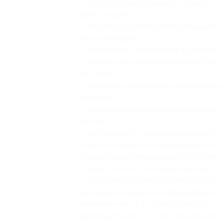
— услуга предоставляется только с
регистрацию;
— если было использовано меньшее ко
не возвращается;
— количество номеров по акции стро
— необходимо предварительное брон
до заезда;
— в случае нарушения условий брони
по акции;
— при заселении необходимо предъяв
из пары;
— для возврата купона необходимо п
отеля и отменить бронирование (есл
бронирования невозможна после наст
случае считается активированным;
— если участник акции приобрел куп
в указанное время и не предупредил
не менее чем за 1 сутки до заезда, т
руководствуясь п. 16 Постановления 