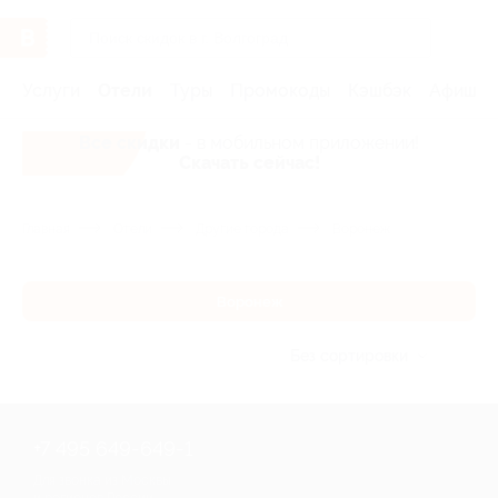
Услуги
Отели
Туры
Промокоды
Кэшбэк
Афиша 
Все скидки
- в мобильном приложении!
Скачать сейчас!
Главная
Отели
Другие города
Воронеж
Воронеж
Без сортировки
+7 495 649-649-1
Для звонка из Москвы