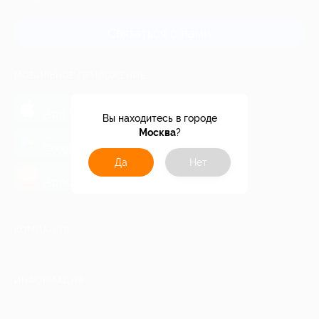
и регионов России
Связаться с нами
МОБИЛЬНОЕ ПРИЛОЖЕНИЕ
загрузить в
App Store
Вы находитесь в городе
Москва
?
загрузить в
Google Play
Да
Нет
загрузить в
AppGallery
КОМПАНИЯ
ИНФОРМАЦИЯ