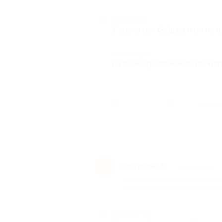
Недостатки
У врача нет бейджа и он не 
Комментарий
Из всех предложений по чис
Был ли о
Светлана В.
С
3 года назад
про Ультразвуковая чистка зубов
зубов фтором в стоматологии «Зуб
Достоинства