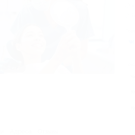
4
В
Поде
Похо
2 из 2
Ч
У
У
.
ии
Адреса
Отзывы