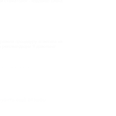
й стоматолог - Гордейко Елена
 провела процедуру, ответила на
 рекомендации. Я довольна!
тзыв полезен для вас?
рузить ещё
отзывы