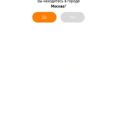
Вы находитесь в городе
Москва
?
Да
Нет
По полезности
По дате
★
★
★
★
★
, полировка пастой и насыщение эмали
ная фея» (828 руб. вместо 1800 руб.)
уга