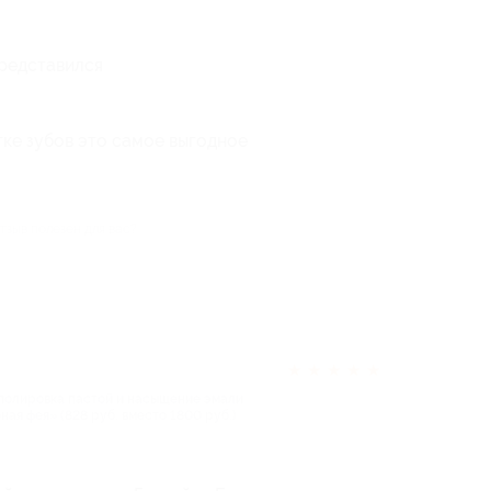
представился
тке зубов это самое выгодное
тзыв полезен для вас?
★
★
★
★
★
, полировка пастой и насыщение эмали
ная фея» (828 руб. вместо 1800 руб.)