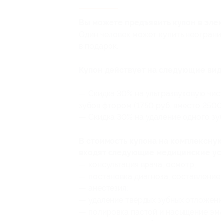
Вы можете предъявить купон в эле
Один человек может купить неограни
в подарок.
Купон действует на следующие ви
— Скидка 30% на ультразвуковую чис
зубов фтором (1750 руб. вместо 2500
— Скидка 30% на удаление одного зуб
В стоимость купона на комплексную
входят следующие медицинские ус
— консультация врача, осмотр;
— постановка диагноза, составление
— анестезия;
— удаление твёрдых зубных отложен
— полировка пастой и насыщение эм