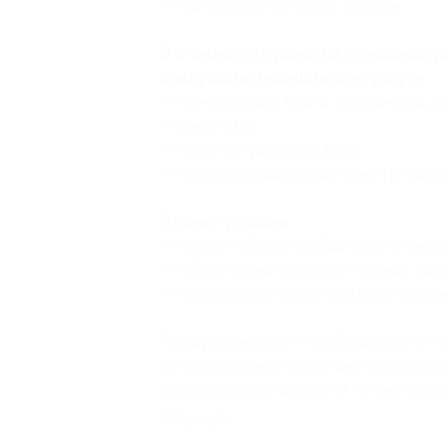
— наложение лечебных повязок.
В стоимость купона на комплексну
следующие медицинские услуги:
— консультация врача, постановка ди
— анестезия;
— простое удаление зуба;
— послеоперационный осмотр пацие
Прочие условия:
— клиент обязан сообщить об отмене 
— обязательна предварительная запи
— на удаление зубов мудрости (восьм
Предупреждаем о необходимости пол
по оказываемым услугам и противоп
Услуга предоставляется только сов
Свернуть