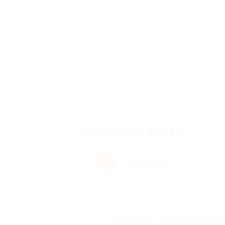
Отзывы об услуге
10
александр д.
а
3 года назад
про Ультразвуковая чистка зубов
зубов фтором в стоматологии «Зуб
Достоинства
Быстрая и качественная усл