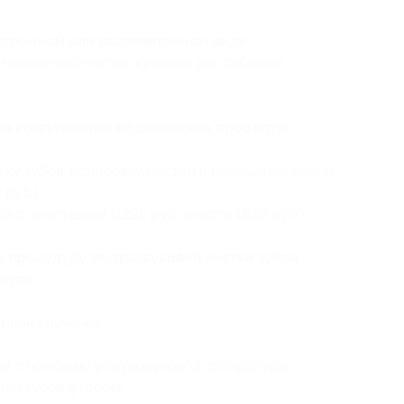
ктронном или распечатанном виде.
ченное количество купонов для себя или
ды комплексных медицинских процедур:
тку зубов, полировку пастой и насыщение эмали
 руб.)
а с анестезией (1295 руб. вместо 1850 руб.)
 процедуру ультразвуковой чистки зубов
луги:
 плана лечения;
ий с помощью ультразвуковой аппаратуры;
али зубов фтором;