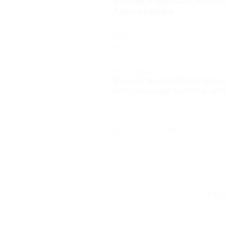
Вежливый персонал. Чудесны
Александровна.
Недостатки
-
Комментарий
Была на чистке 13 мая, врач
интересующие вопросы, дала
Был ли о
Заг