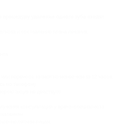
ю процедуру удаления одного зуба входят
агноза и составление плана лечения;
нта.
или переносе записи не менее чем за 12 часов;
сь по телефону;
ерок) акция не действует.
учения консультации у врача-специалиста
оказаниям.
ершеннолетним лицам.