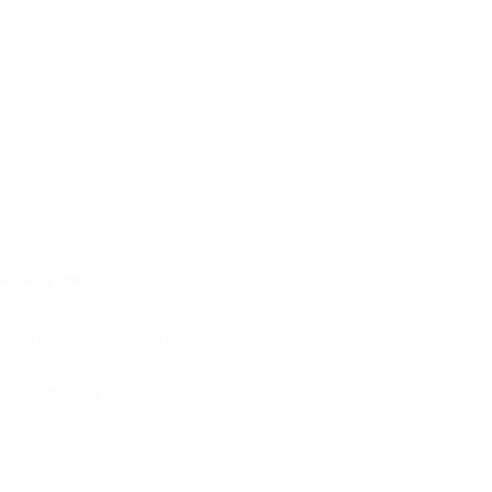
 купона купили
ремя продаж ограничено!
литься с друзьями
жие акции
истка зубов
льтразвуковая чистка зубов
даление зубов