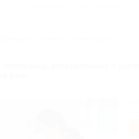
Для Вашего бизнеса
Блог
Франчайзинг
Воп
Промокоды
Кэшбэк
Афиша города
тология
Чистка зубов
а, полировка, фторирование и удал
ая фея»
от 
Экон