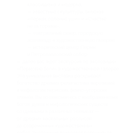
классицизма и модерна;
— известные скульптуры, включая
«пермяк солёные уши» и «Счастье
не за горами»;
— театральный сквер, городскую
эспланаду и художественную галерею;
— исторический центр Перми
и Петропавловский собор;
— далее вас ждет экскурсия по экспозиции
«Пермские боги» в художественной галерее.
Эта уникальная выставка раскрывает
богатство древних религиозных верований
и мифологии пермских финно-угорских
племён. Вы познакомитесь с изображениями
богов, духов и мифологических существ,
созданными в различных техниках —
от древних наскальных росписей
до современных художественных
работ. Экспозиция позволяет погрузиться