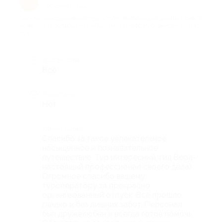
У
20 дней назад
про Железнодорожный тур «От Ульяновска до Казани (4 дня/3
ночи)» от туроператора «Сиалия» (30 940 руб. вместо 36 400
руб.)
Достоинства
Всё
Недостатки
Нет
Комментарий
Спасибо за такое увлекательное,
насыщенное и познавательное
путешествие. Тур интересный, гид Вера-
настоящий профессионал своего дела)
Огромное спасибо вашему
туроператору за прекрасно
организованный отпуск. Всё прошло
гладко и без лишних забот. Персонал
был дружелюбен и всегда готов помочь.