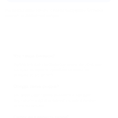
Мы всегда рады помочь: служба поддержки Биглиона
ответит на любой ваш вопрос
Что такое Биглион?
Biglion это про специальные акции, по условиям
которых вы можете приобрести купон со
скидкой от 50 до 90%
Откуда такие скидки?
Мы непосредственно работаем с каждым
партнером и договариваемся с ним о лучших
условиях для вас
Смогу ли я вернуть купон?