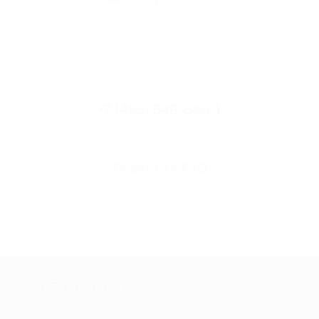
Если что-то случится, мы обязательно вернем
вам деньги. Мы работаем только с проверенными
и надежными партнерами
Остались вопросы?
+7 (495) 649-649-1
Горячая линия Биглиона
Перейти в FAQ
+7 495 649-649-1
Для звонка из Москвы
и регионов России