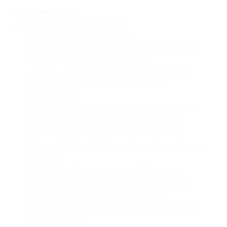
Программа тура:
— день 1 (встреча с Пермью):
— 13:00 — встреча с гидом
на железнодорожном вокзале «Пермь-2» с
табличкой «Магия Приуралья»;
— 13:15 — встреча с гидом в холле отеля
«Прикамье» 3* с табличкой «Магия
Приуралья»;
— для гостей, прибывающих раньше, можно
организовать раннее заселение в отель
(до 14:00) и трансфер из аэропорта или
вокзала. Пожалуйста, предупредите об этом
заранее;
— 13:30 — обед с дегустацией местных
деликатесов. Вы откроете для себя тайны
пермской кухни на мастер-классе
по приготовлению традиционных пермских
посикунчиков;