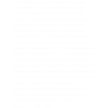
в увлекательное путешествие в сердце
Прикамья — к загадочному Каменному
городу и величественным Усьвинским
столбам. Сначала прогуляетесь по древним
каменным лабиринтам — уникальному
природному ансамблю, известному как
Каменный город. Здесь причудливые скалы,
гроты и формы, вырезанные временем,
создают ощущение, будто попали в сказочный
мир, где каждый камень хранит свои тайны.
Величественные колонны, арки и узкие
проходы подарят ощущение приключения
и восхищения, а рассказ о местных легендах
и исторических событиях добавит глубины
нашему путешествию. Сделаете
потрясающие фото на фоне необычных
скальных образований и сможете в полной
мере ощутить атмосферу этого
удивительного места;