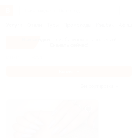
Услуги
Отели
Туры
Промокоды
Кэшбэк
Афиша 
Все скидки
- в мобильном приложении!
Скачать сейчас!
Главная
Услуги
Каталог
Без сортировки