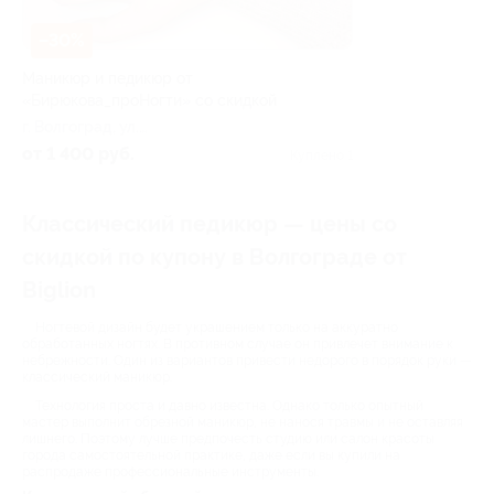
–30%
Маникюр и педикюр от
«Бирюкова_проНогти» со скидкой
г. Волгоград, ул.
Пугачевская, д. 9б
от 1 400 руб.
Куплено 1
Классический педикюр — цены со
скидкой по купону в Волгограде от
Biglion
Ногтевой дизайн будет украшением только на аккуратно
обработанных ногтях. В противном случае он привлечет внимание к
небрежности. Один из вариантов привести недорого в порядок руки —
классический маникюр.
Технология проста и давно известна. Однако только опытный
мастер выполнит обрезной маникюр, не нанося травмы и не оставляя
лишнего. Поэтому лучше предпочесть студию или салон красоты
города самостоятельной практике, даже если вы купили на
распродаже профессиональные инструменты.