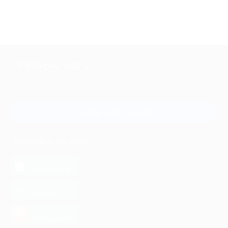
+7 495 649-649-1
Для звонка из Москвы
и регионов России
Связаться с нами
МОБИЛЬНОЕ ПРИЛОЖЕНИЕ
загрузить в
App Store
загрузить в
Google Play
загрузить в
AppGallery