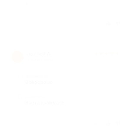
-
Отзыв полезен?
ira.adelt А.
★
★
★
★
★
i
2 месяца назад
Достоинства
Всё хорошо
Недостатки
Все понравилось
Отзыв полезен?