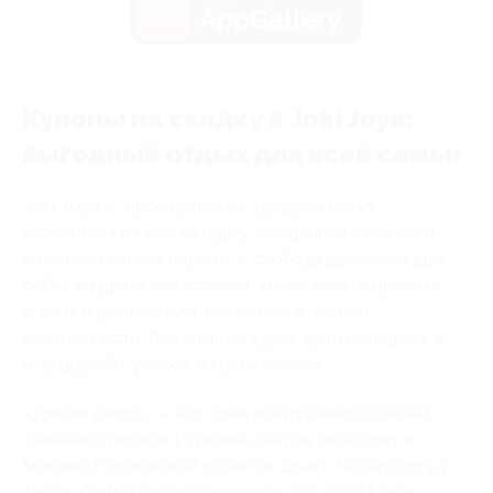
AppGallery
Купоны на скидку в Joki Joya:
выгодный отдых для всей семьи
Joki Joya — пространство, где дети могут
веселиться на всю катушку. Концепция этой сети
развлекательных парков — свобода движения. Для
ребят созданы все условия, чтобы бегать, прыгать,
играть и развиваться, оставаясь в полной
безопасности. Оказавшись здесь, дети попадают в
мир дружбы, улыбок и ярких красок.
«Джоки Джоя» — это одна из крупнейших сетей
семейных парков. Игровые центры работают в
Москве, Московской области, Санкт-Петербурге и
Твери. Самый первый появился еще в 2014 году.