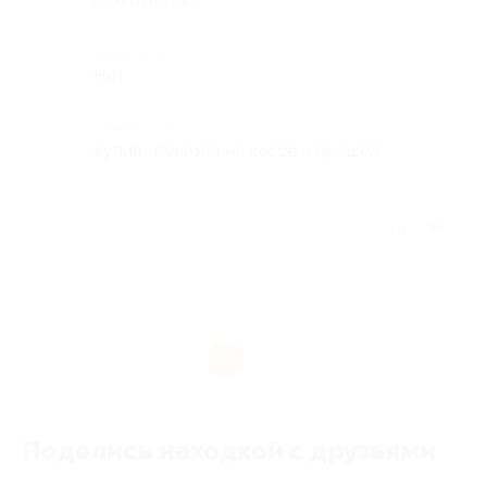
Все отлично
Недостатки
Нет
Комментарий
Купил , показал на кассе и прошёл
Отзыв полезен?
1
Поделись находкой с друзьями