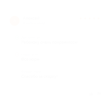
Алексей
★
★
★
★
★
А
2 месяца назад
Достоинства
Ребеноку очень понравилось!
Недостатки
Все норм
Комментарий
Спасибо за скидку!
Отзыв полезен?