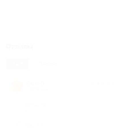
Отзывы
Новые
Полезные
Ольга О.
★
★
★
★
★
О
1 месяц назад
Достоинства
-
Недостатки