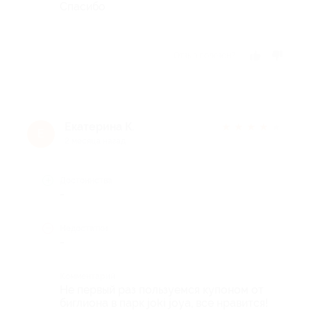
Спасибо
Отзыв полезен?
Екатерина К.
★
★
★
★
★
Е
2 месяца назад
Достоинства
-
Недостатки
-
Комментарий
Не первый раз пользуемся купоном от
биглиона в парк joki joya, все нравится!