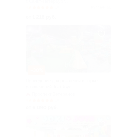
г. Санкт-Петербург,
Петергофское ш, д. 51
4.9
(8)
Куплено 58
от 1 218 руб.
–30%
Проведение дня рождения в парке
развлечений Joki Joya
Проспект Ветеранов
4.9
(8)
от 6 090 руб.