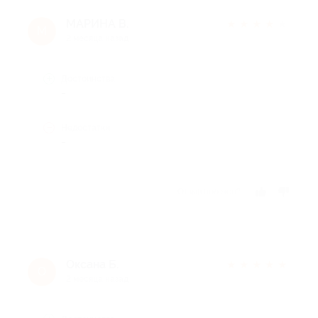
МАРИНА В.
★
★
★
★
★
М
2 месяца назад
Достоинства
-
Недостатки
-
Отзыв полезен?
Оксана Б.
★
★
★
★
★
О
2 месяца назад