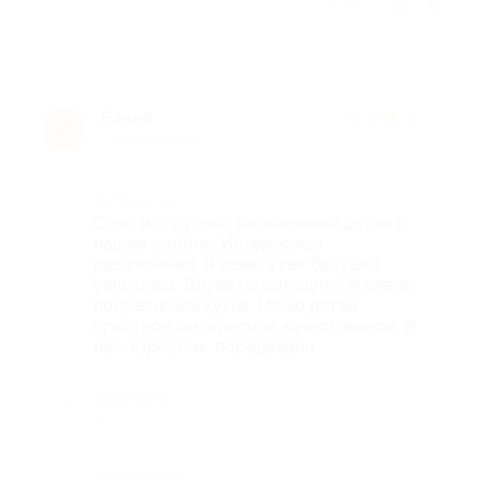
Отзыв полезен?
Елена
★
★
★
★
★
Е
2 месяца назад
Достоинства
Одно из крупных развлечений детям в
нашем районе. Интересные
развлечения. Я даже я как бабушка
увлеклась. Внука не вытащить. И очень
понравилась кухня. Меню детям
приятное, интересное качественное. И
нас, взрослых, порадовали.
Недостатки
-
Комментарий