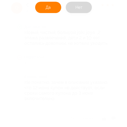
Ольга
★
★
★
★
★
Да
Нет
О
2 месяца назад
Достоинства
Новый, чистый, большой joki joya. ,2
этажа развлечений, дети 2 и 10 лет
остались довольны, не хотели уходить.
Недостатки
-
Комментарий
Не понятно, зачем в описании указано,
что 12 июня купон не действует, если
сроки самого купона до 3 июня
включительно.
Отзыв полезен?