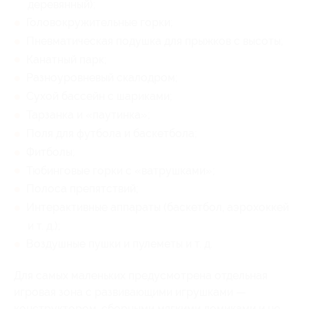
деревянный);
Головокружительные горки;
Пневматическая подушка для прыжков с высоты;
Канатный парк;
Разноуровневый скалодром;
Сухой бассейн с шариками;
Тарзанка и «паутинка»;
Поля для футбола и баскетбола;
Фитболы;
Тюбинговые горки с «ватрушками»;
Полоса препятствий;
Интерактивные аппараты (баскетбол, аэрохоккей
и т. д.);
Воздушные пушки и пулеметы и т. д.
Для самых маленьких предусмотрена отдельная
игровая зона с развивающими игрушками —
конструктором, сборными мягкими домиками и не