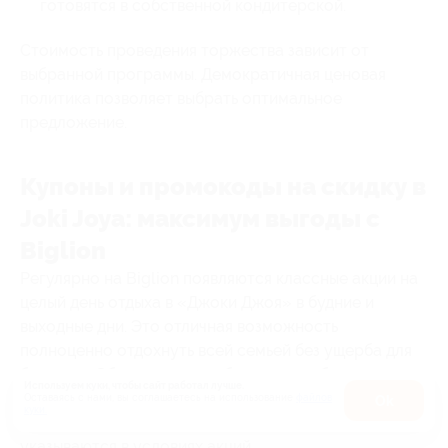
готовятся в собственной кондитерской.
Стоимость проведения торжества зависит от
выбранной программы. Демократичная ценовая
политика позволяет выбрать оптимальное
предложение.
Купоны и промокоды на скидку в
Joki Joya: максимум выгоды с
Biglion
Регулярно на Biglion появляются классные акции на
целый день отдыха в «Джоки Джоя» в будние и
выходные дни. Это отличная возможность
полноценно отдохнуть всей семьей без ущерба для
бюджета. Обычно входные билеты приобретаются на
Используем куки, чтобы сайт работал лучше.
детей, а сопровождающие взрослые могут там
Оставаясь с нами, вы соглашаетесь на использование
файлов
Оk
куки.
находиться бесплатно. Подробности всегда
указываются в условиях акций.