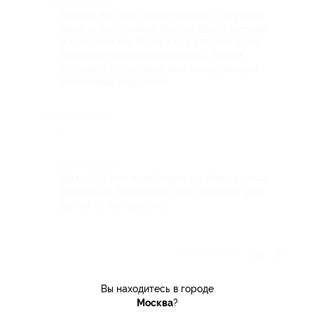
Достоинства
Новый, чистый, просторный, с вкусной
едой и напитками. Джоки Джоя лучший,
в котором мы были. Есть второй этаж
там еще море развлечений. Рядом
стоящий конкурент вне конкуренции.
Вежливый персонал.
Недостатки
-
Комментарий
Дети 6-7 лет прибегали на обед только.
Довольно безопасно все сделано. Для
детей 3+ интересно.
Отзыв полезен?
Вы находитесь в городе
Москва
?