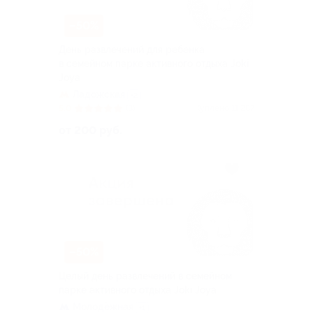
–50%
День развлечений для ребенка
в семейном парке активного отдыха Joki
Joya
Ладожская
+2
5.0
(8)
Куплено 11 287
от 200 руб.
–50%
Целый день развлечений в семейном
парке активного отдыха Joki Joya
Молодёжная
+1