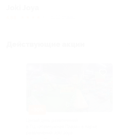
Joki Joya
4.88
★
★
★
★
★
8352
отзывa
Действующие акции
–30%
Целый день развлечений
в ТЦ «Жемчужная Плаза» в парке
развлечений Joki Joya