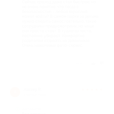
Сейчас проход даже стал быстрее, но
не очень понятно, что тогда с
безопасностью - любой взрослый
может войти? В самом парке за детьми
нужно следить самостоятельно, такие
сотрудники предусмотрены, но чаще
они просто стоят. В туалетах чисто,
постоянно убирают. Комфортно
родителям отдыхать на диванчиках.
Очень навязчивый фото-сервис.
Отзыв полезен?
Alexey R.
★
★
★
★
★
A
2 месяца назад
Достоинства