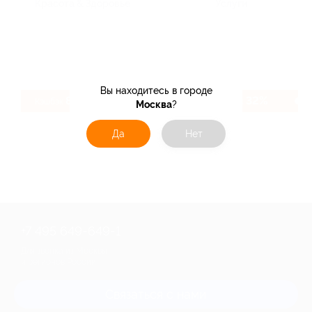
Красота & Здоровье
Услуги
Вы находитесь в городе
8%
32%
Кэшбэк
Кэшбэк
Москва
?
Да
Нет
+7 495 649-649-1
Для звонка из Москвы
и регионов России
Связаться с нами