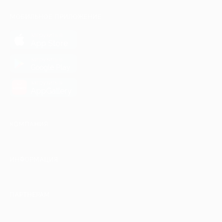
МОБИЛЬНОЕ ПРИЛОЖЕНИЕ
загрузить в
App Store
загрузить в
Google Play
загрузить в
AppGallery
КОМПАНИЯ
ИНФОРМАЦИЯ
ПАРТНЕРАМ