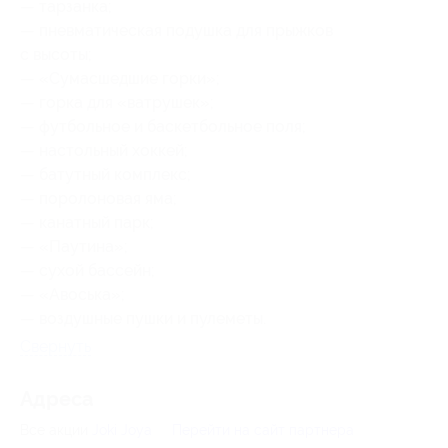
— тарзанка;
— пневматическая подушка для прыжков
с высоты;
— «Сумасшедшие горки»;
— горка для «ватрушек»;
— футбольное и баскетбольное поля;
— настольный хоккей;
— батутный комплекс;
— поролоновая яма;
— канатный парк;
— «Паутина»;
— сухой бассейн;
— «Авоська»;
— воздушные пушки и пулеметы.
Свернуть
Адресa
Все акции
Joki Joya
Перейти на сайт партнера