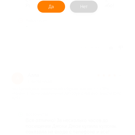
Работает быстро и надёжно. Спасибо!
Да
Нет
Недостатки
-
Отзыв полезен?
Алла
★
★
★
★
★
А
1 месяц назад
про Целый день развлечений в будние дни (пн-чт) в ТРЦ
«Мари» в парке развлечений Joki Joya (1498 руб. вместо 2140
руб.)
Достоинства
Все отлично! За несколько часов до
посещения Джоки Джоя купила купоны,
показала на входе с телефона и все!