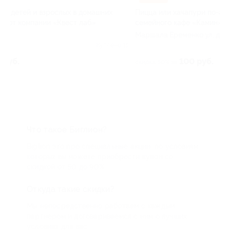
Посещение эко
Пицца или хачапури по-аджарски от
г. Волжский, Ст
семейного кафе «Камин» за полцены
4а
Маршала Еременко ул, д. 80
75
о 15
Куплено 16
скидка 30% за
100 руб.
скидка 50% за
Что такое Биглион?
Biglion это про специальные акции, по условиям
которых вы можете приобрести купон со
скидкой от 50 до 90%
Откуда такие скидки?
Мы непосредственно работаем с каждым
партнером и договариваемся с ним о лучших
условиях для вас