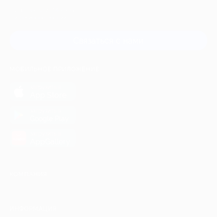
Для звонка из Москвы
и регионов России
Связаться с нами
МОБИЛЬНОЕ ПРИЛОЖЕНИЕ
загрузить в
App Store
загрузить в
Google Play
загрузить в
AppGallery
КОМПАНИЯ
ИНФОРМАЦИЯ