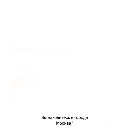
Отзывы об услуге
673
Полезные
iatravin
★
★
★
★
★
i
11 дней назад
про Целый день развлечений в будние дни (пн-чт) в ТРЦ
«Мари» в парке развлечений Joki Joya (1498 руб. вместо 2140
руб.)
Вы находитесь в городе
Достоинства
Отличный сервис! Никаких сложностей
Москва
?
с оплатой и предъявлением купона.