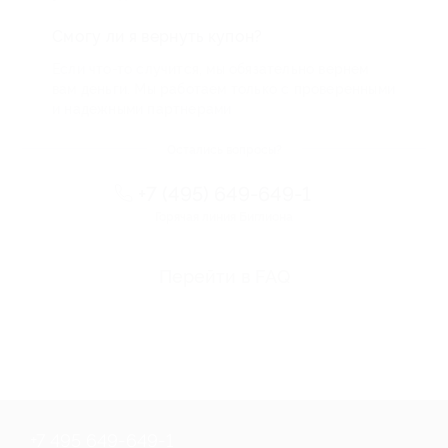
Смогу ли я вернуть купон?
Если что-то случится, мы обязательно вернем
вам деньги. Мы работаем только с проверенными
и надежными партнерами
Остались вопросы?
+7 (495) 649-649-1
Горячая линия Биглиона
Перейти в FAQ
+7 495 649-649-1