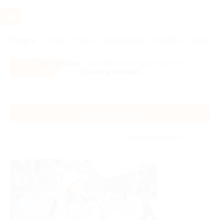
Услуги
Отели
Туры
Промокоды
Кэшбэк
Афиша 
Все скидки
- в мобильном приложении!
Скачать сейчас!
Главная
Услуги
Экскурсии
Пешеходные экскурсии
Пешеходные экскурсии
Без сортировки