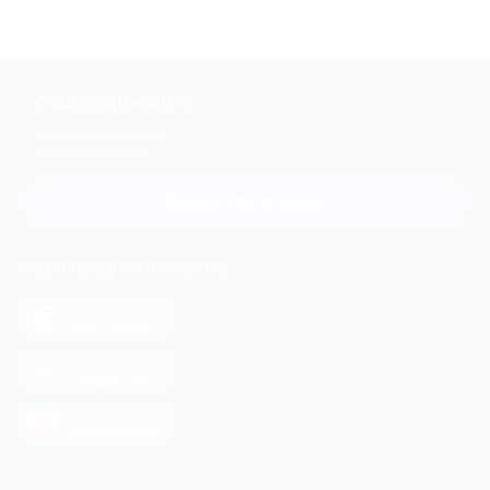
+7 495 649-649-1
Для звонка из Москвы
и регионов России
Связаться с нами
МОБИЛЬНОЕ ПРИЛОЖЕНИЕ
загрузить в
App Store
загрузить в
Google Play
загрузить в
AppGallery