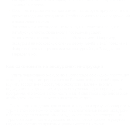
Эйнема” в Москве.
Сезонные и праздничные программы – маршруты, приуроченные к
времени года или праздникам. Особенно много таких предложений
в новогодний период.
Загородные и нестандартные маршруты – сочетают пешую и
автобусную часть. Сюда входят посещения усадеб,
этнографических комплексов и необычных мест. Например,
экскурсия на московскую оленью ферму “Бэмби Лэнд”, поездка на
Фабрику ёлочных игрушек или литературный тур “Загадочное
Переделкино”.
Как сэкономить на экскурсиях: инструкция
Купить пешеходную экскурсию в Волгограде со скидкой просто. Для
этого нужно зарегистрироваться на Биглион, выбрать свой город и
изучить ассортимент доступных экскурсий. Далее – выбрать
подходящее предложение, изучить его условия – даты проведения,
программа, что входит в стоимость и т.д. И связаться с организатором,
чтобы уточнить: есть ли места на желаемые даты.
После подтверждения нужно оплатить купон и сразу забронировать
тур. На этом все: можно готовиться к увлекательной пешей экскурсии
в Волгограде со скидкой. Мы сотрудничаем только с проверенными
туроператорами, так что уверены: вы останетесь довольны услугой.
Изучайте Россию по приятным ценам вместе с Биглион!