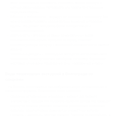
мест, раскрывая их значимость. Например, можно заглянуть в
уютные дворы-колодцы Петербурга или пройти по старинным
переулкам Москвы.
Гибкость и мобильность – маршрут не привязан к транспорту. Его
можно скорректировать, уделив больше внимания интересам
группы. Это делает экскурсию более интерактивной и
персонализированной.
Доступность – это один из самых демократичных видов
познавательного отдыха. Прогулка по городу сочетает
интеллектуальную нагрузку с физической активностью на свежем
воздухе.
Уникальные ракурсы – пешеходные экскурсии часто охватывают
территории, недоступные для автобусов. Например, брусчатые
мостовые, узкие арки, пешеходные зоны, набережные и парки.
Виды пешеходных экскурсий в Волгограде со
скидками
На Биглион представлены разнообразные акции на пешеходные и
смешанные форматы. Выделяются такие категории:
Обзорные исторические экскурсии – вариант для первого
знакомства с городом или глубокого изучения центра. Гид проводит
группу по главным улицам и площадям, рассказывая о ключевых
событиях, архитектурных доминантах и известных жителях.
Примеры – маршруты “Москва древняя”, “Пешком по Петербургу” и