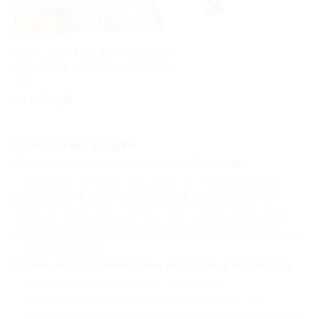
–55%
Квест-экскурсии по популярным
маршрутам в различных городах
РФ
от 445 руб.
Куплено 3
Скидки на услуги
Скидки на пешеходные экскурсии в Волгограде
Пешеходные экскурсии – это знакомство с городом в формате
прогулки с гидом. Они проходят по улицам, площадям, дворам и
набережным и позволяют рассмотреть детали, которые часто
ускользают из вида. Гости не спеша гуляют, изучают фасады зданий,
заглядывают в аутентичные дворы и ловят ритм городской жизни.
Одновременно они слушают интересные рассказы гида и задают ему
уточняющие вопросы.
Преимущества пешеходных экскурсий в Волгограде
Рассмотрим причины попробовать такой формат:
Детализация и погружение. Пеший формат позволяет гиду
останавливаться у конкретных зданий, памятников и неприметных