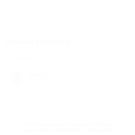
Отзывы об услуге
5
Полезные
Елена П.
★
★
★
★
★
Е
25 дней назад
про Аренда в течение 8 дней/7 ночей для двоих в
меблированной комнате категории стандарт 2-местный без
балкона в гостевом доме «Посейдон» (9100 руб. вместо 18 200
руб.)
Достоинства
В гостевом доме "Посейдон", который
расположен в Витязево, что недалеко