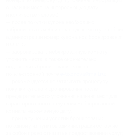
номера по телефону (для уточнения информации
о наличии мест на интересующую дату
и количестве человек);
— после покупки купона необходимо
забронировать меблированную комнату, сообщив
администрации номер купона
, код бронирования
и Ф. И. О.;
— забронировать меблированную комнату,
уточнить места, а также окончательно
подтвердить бронирование можно
по электронной почте
e-tixonova@mail.ru
;
— рекомендуется не затягивать процедуру
покупки купона и бронирования после
предварительного уточнения наличия мест для
гарантированного получения меблированной
комнаты на желаемую дату;
— при нарушении условий бронирования
по одному из пунктов администрация оставляет
за собой право отказать в предоставлении услуг;