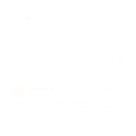
Недостатки
Нет
Комментарий
Приеду ещё
Отзыв полезен?
Людмила Б.
★
★
★
★
★
Л
2 года назад
про Отдых в течение 3 дней/2 ночей для двоих в номере
категории стандарт 2-местный без балкона с посещением
бассейна в пансионате «Посейдон» (2600 руб. вместо 5200
руб.)
Достоинства