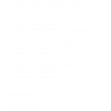
ночей для троих в меблированной комнате
категории стандарт 3-местный с балконом
(20 580 руб. вместо 29 400 руб.)
В стоимость купона входит:
— аренда в меблированной комнате выбранной
категории;
— посещение открытого бассейна;
— посещение открытой детской площадки
с качелями и песочницей;
— доступ к Wi-Fi;
— пользование сейфовыми ячейками;
— пользование гладильней;
— пользование парковкой;
— уборка (по запросу).
Расчетный час:
— заезд — с 13:00;
— выезд — до 12:00.