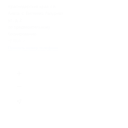
Краснодарский край, г.о.
Анапа, с. Витязево, Лазурная
ул., д. 2
по предварительному
бронированию
+7 (918) 297-69-35
Показать номер телефона