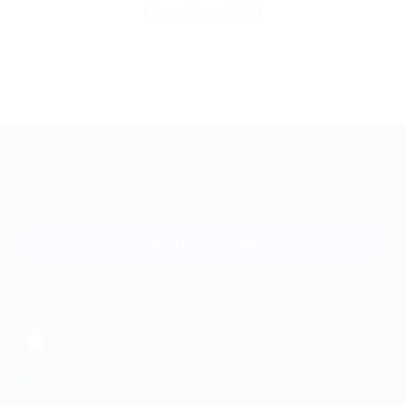
Перейти в FAQ
+7 495 649-649-1
Для звонка из Москвы
и регионов России
Связаться с нами
МОБИЛЬНОЕ ПРИЛОЖЕНИЕ
загрузить в
App Store
загрузить в
Google Play