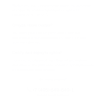
Biglion это про специальные акции, по условиям
которых вы можете приобрести купон со
скидкой от 50 до 90%
Откуда такие скидки?
Мы непосредственно работаем с каждым
партнером и договариваемся с ним о лучших
условиях для вас
Смогу ли я вернуть купон?
Если что-то случится, мы обязательно вернем
вам деньги. Мы работаем только с проверенными
и надежными партнерами
Остались вопросы?
+7 (495) 649-649-1
Горячая линия Биглиона