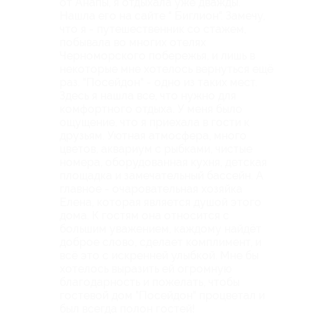
от Анапы, я отдыхала уже дважды.
Нашла его на сайте " Биглион". Замечу,
что я - путешественник со стажем,
побывала во многих отелях
Черноморского побережья, и лишь в
некоторые мне хотелось вернуться ещё
раз. "Посейдон" - одно из таких мест.
Здесь я нашла все, что нужно для
комфортного отдыха. У меня было
ощущение, что я приехала в гости к
друзьям. Уютная атмосфера, много
цветов, аквариум с рыбками, чистые
номера, оборудованная кухня, детская
площадка и замечательный бассейн. А
главное - очаровательная хозяйка
Елена, которая является душой этого
дома. К гостям она относится с
большим уважением, каждому найдёт
доброе слово, сделает комплимент, и
всё это с искренней улыбкой. Мне бы
хотелось выразить ей огромную
благодарность и пожелать, чтобы
гостевой дом "Посейдон" процветал и
был всегда полон гостей!