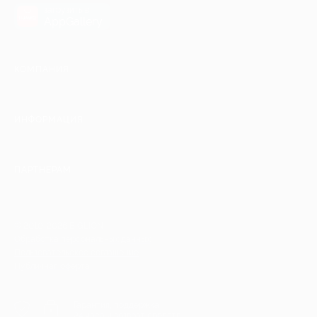
загрузить в
AppGallery
КОМПАНИЯ
ИНФОРМАЦИЯ
ПАРТНЕРАМ
© 2010-2026 BIGLION
Обработка персональных данных
Пользовательское соглашение
Публичная оферта
Гарантия, поддержка
24 часа и возврат средств