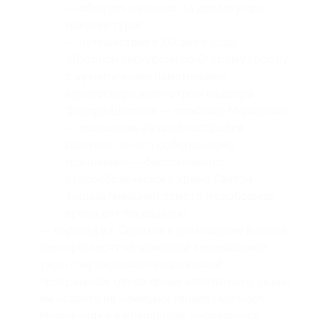
— обед (по желанию, за доплату при
покупке тура);
— путешествие в XIX век в ходе
обзорной экскурсии по Старому городу
с аутентичными памятниками
архитектуры и осмотром шедевра
Федора Шехтеля — особняка Мальцевых;
— посещение лучшей постройки
Шехтеля (по его собственному
признанию) — белоснежного
старообрядческого храма Святой
Троицы (внешний осмотр и свободное
время для посещения);
— переезд в г. Саратов и размещение в отеле
(вас пригласят на немецкий танцевальный
ужин с музыкально-танцевальной
программой, где во время аппетитного ужина
вы освоите па немецких танцев Dumkopf,
Hopsa-polka и Rheinländer, насладитесь