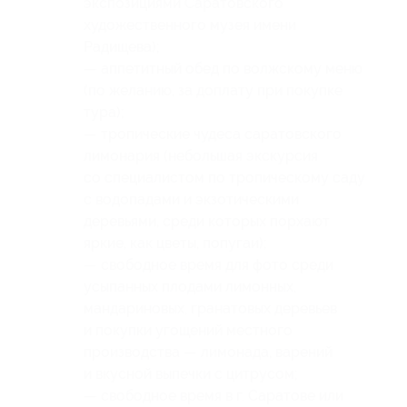
экспозициями Саратовского
художественного музея имени
Радищева);
— аппетитный обед по волжскому меню
(по желанию, за доплату при покупке
тура);
— тропические чудеса саратовского
лимонария (небольшая экскурсия
со специалистом по тропическому саду
с водопадами и экзотическими
деревьями, среди которых порхают
яркие, как цветы, попугаи);
— свободное время для фото среди
усыпанных плодами лимонных,
мандариновых, гранатовых деревьев
и покупки угощений местного
производства — лимонада, варений
и вкусной выпечки с цитрусом;
— свободное время в г. Саратове или