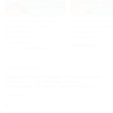
–15%
–15%
ЗАПИСАТЬСЯ ОНЛАЙН
ЗАПИСАТЬС
Тур «Горячее сердце Тюмени»
Автобусный тур от «Маг
от туроператора «Магазин
путешествий» со скидко
путешествий»
Кузнецкий мост
Кузнецкий мост
4.8
(5)
4.8
(5)
от 14 875 руб.
33 906 руб.
39 890 руб.
ЗАВЕРШЁННАЯ АКЦИЯ
Автобусный тур «От Самары к берегам немцев
Поволжья» от туроператора «Магазин
путешествий» (31 365 руб. вместо 36 900 руб.)
4.8
(5)
Кузнецкий мост,
г. Москва, ул. Кузнецкий Мост, д. 21/5