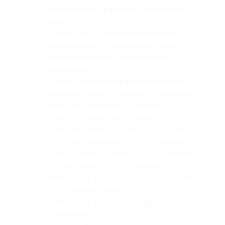
(по желанию, за доплату при покупке
тура);
— прогулка с гидом по экотропам
Национального природного парка
к меловым холмам «Хвалынской
Швейцарии»;
— свободное время в живописном г.
Хвалынске или посещение «Хвалынских
терм» (по желанию, за доплату
на месте): свободное время
на термальном курорте в окружении
красочных Хвалынских гор (купание
в открытом бассейне с подогреваемой
родниковой водой, где можно
любоваться чарующими видами Волги
и окружающих Хвалынских гор,
попариться в сауне и понежиться
в хаммаме);