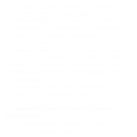
— если участник акции записался, но не явился
в указанное время и не предупредил
об изменении своих планов минимум за 3 дня
до даты выезда, то администрация туроператора
оставляет за собой право отказать ему
в предоставлении услуг со скидкой;
— администрация туроператора также оставляет
за собой право отменить тур на ту или иную дату
из-за недобора группы и перенести его на другое
(удобное для группы) число (по предварительному
согласованию);
— при переносе или отмене тура по вине
туроператора клиент вправе вернуть купон.
У туроператора действует система онлайн-
бронирования:
— необходимо ⁠нажать на кнопку «Купить»;
— выбрать желаемую экскурсию;