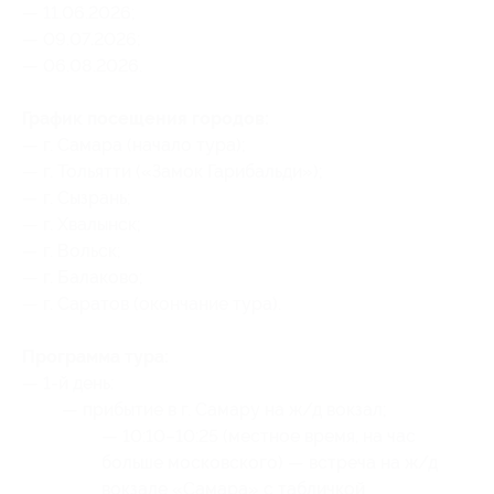
— 11.06.2026;
— 09.07.2026;
— 06.08.2026.
График посещения городов:
— г. Самара (начало тура);
— г. Тольятти («Замок Гарибальди»);
— г. Сызрань;
— г. Хвалынск;
— г. Вольск;
— г. Балаково;
— г. Саратов (окончание тура).
Программа тура:
— 1-й день:
— прибытие в г. Самару на ж/д вокзал;
— 10:10–10:25 (местное время, на час
больше московского) — встреча на ж/д
вокзале «Самара» с табличкой