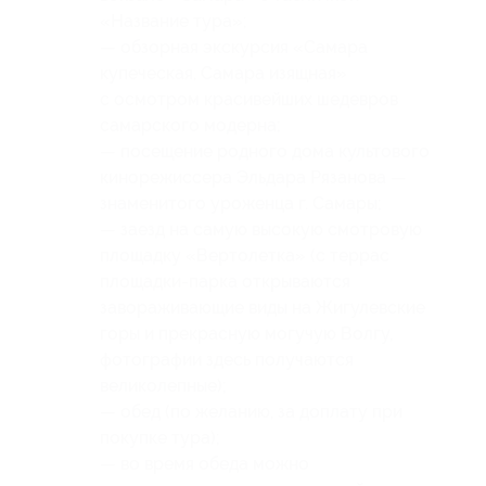
«Название тура»;
— обзорная экскурсия «Самара
купеческая, Самара изящная»
с осмотром красивейших шедевров
самарского модерна;
— посещение родного дома культового
кинорежиссера Эльдара Рязанова —
знаменитого уроженца г. Самары;
— заезд на самую высокую смотровую
площадку «Вертолетка» (с террас
площадки-парка открываются
завораживающие виды на Жигулевские
горы и прекрасную могучую Волгу,
фотографии здесь получаются
великолепные);
— обед (по желанию, за доплату при
покупке тура);
— во время обеда можно