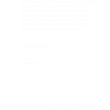
и Магазину путешествий за прекрасную
экскурсию. Михаил замечательный
экскурсовод, интересный рассказчик и
просто очень добрый и заботливый
человек. Все прошло просто идеально.
Отдельная благодарность водителю
автобуса за профессионализм.
Недостатки
Недостатков нет
Комментарий
Рекоментую!
Отзыв полезен?
Ещё
отзывы