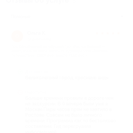
Отзывы об услуге
5
Полезные
Ольга К.
★
★
★
★
★
О
12 дней назад
про Однодневный автобусный тур «Ростов Великий —
жемчужина на озере Неро» от туроператора «Магазин
путешествий» (3867 руб. вместо 4550 руб.)
Достоинства
Великолепный город, красивые виды.
Недостатки
Больше времени провели в дороге чем
на экскурсии. В 9 вечера были уже в
Москве.Пары часов прям не хватило в
Ростове .Совсем не было личного
времени. Программа как то бестолково
составлена. Гид перегрузила
информацией .