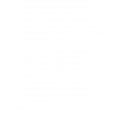
продегустировать легендарный
жигулевский пенный напиток (оплата
самостоятельно на месте);
— прибытие в г. Тольятти: небольшая
обзорная экскурсия «Город „Святого креста“:
Ставрополь-на-Волге и столица автопрома»;
— отправление в г. Сызрань:
— по дороге будет остановка
у готического «Замка Гарибальди»
(фото-стоп для замечательных
фотографий на фоне парящих шпилей
и изящных башен фантастического
замка);
— размещение в СПА-отеле «Каскад 4*»
на берегу Волги с собственным
аквапарком и великолепным СПА;
— ужин (самостоятельно);
— 2-й день:
— завтрак;