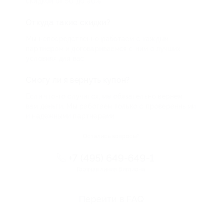
скидкой от 50 до 90%
Откуда такие скидки?
Мы непосредственно работаем с каждым
партнером и договариваемся с ним о лучших
условиях для вас
Смогу ли я вернуть купон?
Если что-то случится, мы обязательно вернем
вам деньги. Мы работаем только с проверенными
и надежными партнерами
Остались вопросы?
+7 (495) 649-649-1
Горячая линия Биглиона
Перейти в FAQ