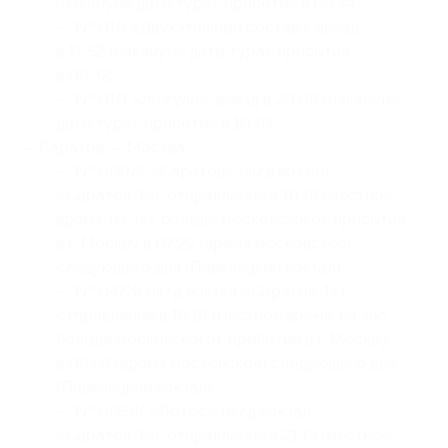
(накануне даты тура), прибытие в 09:44;
— № 016 «Двухэтажный состав»: выезд
в 17:52 (накануне даты тура), прибытие
в 09:32;
— № 010 «Жигули»: выезд в 20:08 (накануне
даты тура), прибытие в 10:10;
— Саратов — Москва:
— № 009Ж «Саратов» (ж/д вокзал
«Саратов-1»): отправление в 18:16 (местное
время, на час больше московского), прибытие
в г. Москву в 07:22 (время московское)
следующего дня (Павелецкий вокзал);
— № 047Ж (ж/д вокзал «Саратов-1»):
отправление в 19:16 (местное время, на час
больше московского), прибытие в г. Москву
в 09:56 (время московское) следующего дня
(Павелецкий вокзал);
— № 005Ж «Лотос» (ж/д вокзал
«Саратов-1»): отправление в 21:13 (местное