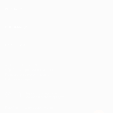
КОМПАНИЯ
ИНФОРМАЦИЯ
ПАРТНЕРАМ
© 2010-2026 BIGLION
Обработка персональных данных
Пользовательское соглашение
Публичная оферта
Гарантия, поддержка
24 часа и возврат средств
Перейти на полную версию сайта