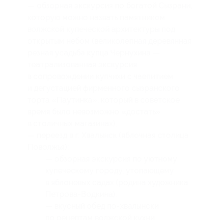
— обзорная экскурсия по богатой Сызрани,
которую можно назвать памятником
волжской купеческой архитектуры под
открытым небом (великолепная деревянная
резная усадьба купца Чернухина —
театрализованная экскурсия
в сопровождении купчихи с чаепитием
и дегустацией фирменного сызранского
торта «Паутинка», который в советское
время было невозможно «достать»
в столичных магазинах);
— переезд в г. Хвалынск (яблочная столица
Поволжья):
— обзорная экскурсия по уютному
купеческому городу, утопающему
в яблоневых садах (родина художника
Петрова-Водкина);
— вкусный обед по-хвалынски
по рецептам волжской кухни