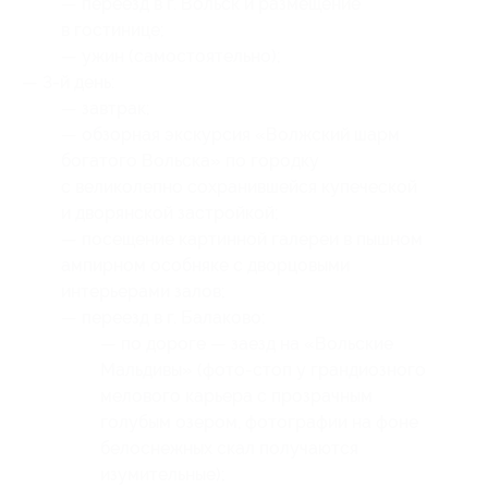
— переезд в г. Вольск и размещение
в гостинице;
— ужин (самостоятельно);
— 3-й день:
— завтрак;
— обзорная экскурсия «Волжский шарм
богатого Вольска» по городку
с великолепно сохранившейся купеческой
и дворянской застройкой;
— посещение картинной галереи в пышном
ампирном особняке с дворцовыми
интерьерами залов;
— переезд в г. Балаково:
— по дороге — заезд на «Вольские
Мальдивы» (фото-стоп у грандиозного
мелового карьера с прозрачным
голубым озером, фотографии на фоне
белоснежных скал получаются
изумительные);