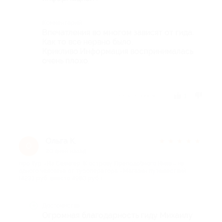
Комментарий
Впечатления во многом зависят от гида.
Как то все нервно было.
Крикливо.Информация воспринималась
очень плохо.
Отзыв полезен?
1
Ольга К.
★
★
★
★
★
О
20 дней назад
про Тур «На Селигер. К острову Преподобного Нила» на
одного человека от туроператора «Магазин путешествий
(4233 руб. вместо 4980 руб.)
Достоинства
Огромная благодарность гиду Михаилу