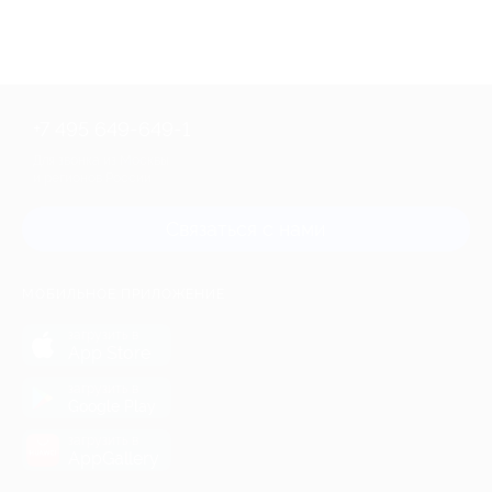
+7 495 649-649-1
Для звонка из Москвы
и регионов России
Связаться с нами
МОБИЛЬНОЕ ПРИЛОЖЕНИЕ
загрузить в
App Store
загрузить в
Google Play
загрузить в
AppGallery