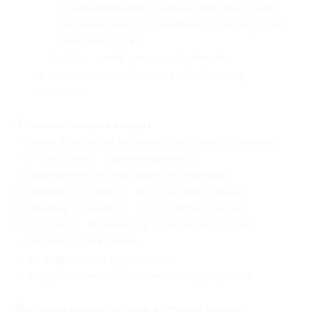
очаровательная теплоходная прогулка
по реке Волге (по желанию, доплату при
покупке тура);
— 17:00 — трансфер на ж/д вокзал
и окончание программы в 17:30 на ж/д
вокзале.
В стоимость тура входит:
— транспортное и экскурсионное обслуживание;
— услуги гида-сопровождающего;
— проживание в следующих гостиницах:
гостиница «Каскад 4*» в г. Сызране (1 ночь),
гостиница «Есенин 4*» в г. Вольске (1 ночь)
и гостиница «Богемия» в г. Саратове (1 ночь);
— питание (3 завтрака);
— экскурсионная программа;
— входные билеты на объекты по программе.
Дополнительные услуги, которые можно