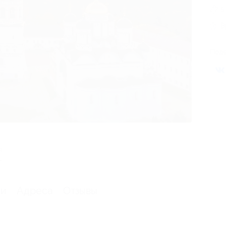
5
В
Поде
я
.
ии
Адреса
Отзывы