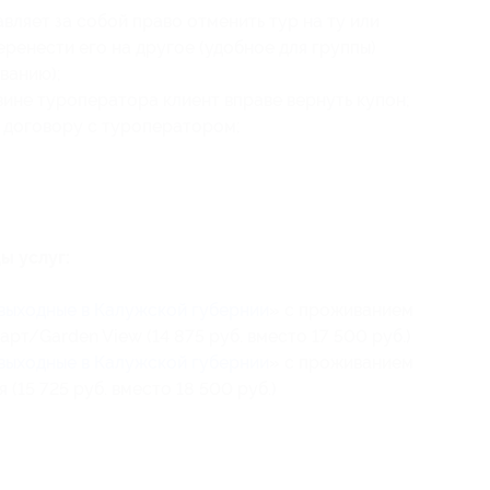
ляет за собой право отменить тур на ту или
еренести его на другое (удобное для группы)
ванию);
вине туроператора клиент вправе вернуть купон;
 договору с туроператором;
ы услуг:
выходные в Калужской губернии
» с проживанием
рт/Garden View (14 875 руб. вместо 17 500 руб.)
выходные в Калужской губернии
» с проживанием
(15 725 руб. вместо 18 500 руб.)