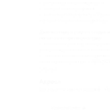
— услуги гида-сопровождающего;
— экскурсионная программа;
— использование устройства „Радио
хорошей слышимости экскурсовода.
Дополнительные услуги, которые 
(по желанию, при покупке тура):
— изысканный ужин под звуки фортеп
в сопровождении сомелье, с сетом и
— чаепитие со знаменитым «цветаевс
оплата при покупке тура, с 01.05.202
Свернуть
Адресa
Все акции
Магазин путешествий
Пе
Кузнецкий мост