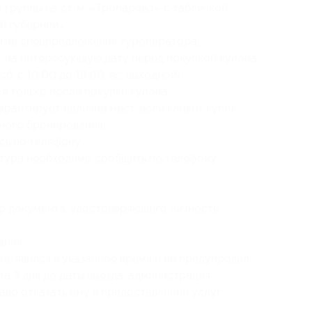
 группы на ст. м. «Тропарево» с табличкой
й губернии»;
угие спецпредложения туроператора;
т на интересующую дату перед покупкой купона
сб: с 10:00 до 18:00, вс: выходной);
 только после покупки купона;
рантирует наличие мест, если клиент купил
ного бронирования;
сь по телефону;
тура необходимо сообщить по телефону
ер документа, удостоверяющего личность;
ания
;
 не явился в указанное время и не предупредил
а 3 дня до даты выезда, администрация
аво отказать ему в предоставлении услуг