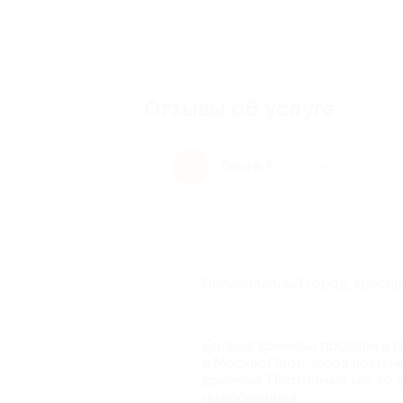
Отзывы об услуге
5
Ольга К.
О
10 дней назад
про Однодневный автобусный тур
озере Неро» от туроператора «Ма
4550 руб.)
Достоинства
Великолепный город, красив
Недостатки
Больше времени провели в до
в Москве.Пары часов прям не
времени. Программа как то 
информацией .