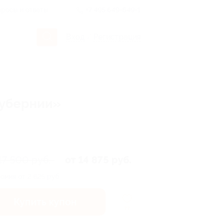
росы и ответы
+7 495 649-649-1
Вход
/
Регистрация
губернии»
17 500 руб.
от 14 875 руб.
омия от 2 625 руб.
Купить купон
77