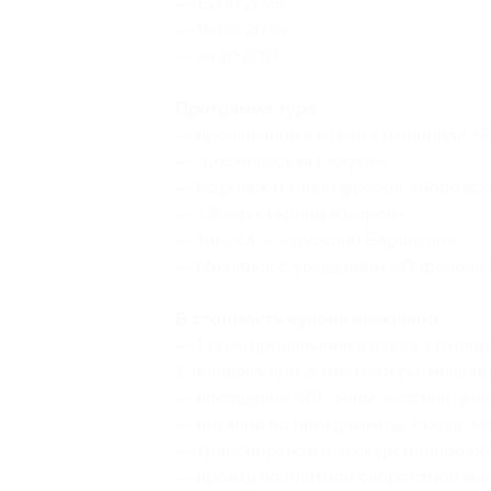
— 15.08.2026;
— 19.09.2026;
— 24.10.2026.
Программа тура:
— проживание в отеле «Империал SPA
— „Космическая Калуга»;
— Боровск и тайны фресок «боровск
— «Флёр старины в Верее»;
— Таруса — «русский Барбизон»;
— Можайск с угощением «Перепела 
В стоимость купона включено:
— 1 ночь проживания в отеле «Импер
1 человека при 2-местном размещени
— посещение SPA-зоны: бассейн, фин
— питание по программе (2 обеда, зав
— транспортное и экскурсионное об
— проезд по платной скоростной маг