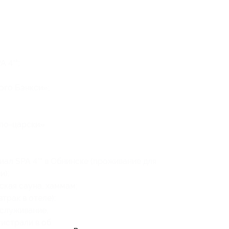
 4*";
ого Бэнкси»;
по-царски».
иал SPA 4*" в Обнинске (проживание для
и);
ская сауна, хаммам;
трак в отеле);
служивание;
истрали в обе стороны;