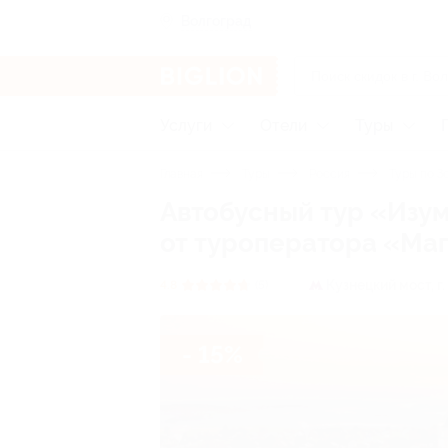
Волгоград
Услуги
Отели
Туры
Главная
Туры
Россия
Туры по З
Автобусный тур «Изу
от туроператора «Ма
Кузнецкий мост,
г
4.8
(5)
- 15%