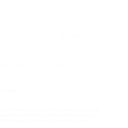
По полезности
По дате
★
★
★
★
★
 «Ростов Великий — жемчужина на
газин путешествий» (3867 руб. вместо
ые виды.
роге чем на экскурсии. В 9 вечера были уже
 хватило в Ростове .Совсем не было личного
бестолково составлена. Гид перегрузила