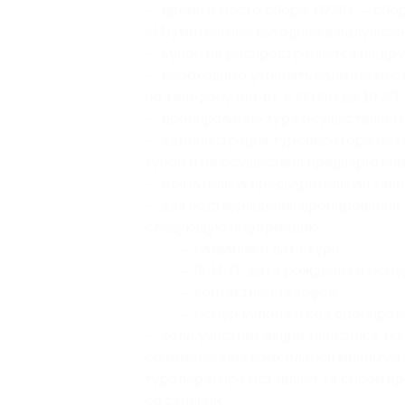
— время и место сбора: 07:30 — сбор
«Изумительные выходные в Калужско
— купон не распространяется на др
— необходимо уточнять наличие мес
по телефону (пн-пт: с 09:00 до 19:30, 
— бронирование тура осуществляется
— администрация туроператора не га
купон и не осуществил предваритель
— обязательна предварительная запи
— для подтверждения бронирования 
следующую информацию:
— название и дата тура;
— Ф. И. О., дата рождения и ном
— контактный телефон;
— номер купона
и код брониров
— если участник акции записался, но
об изменении своих планов минимум з
туроператора оставляет за собой пр
со скидкой;