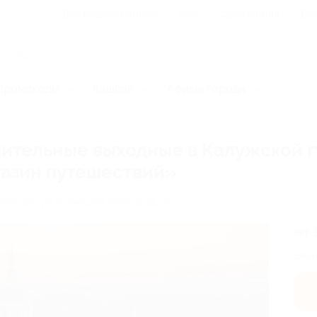
Для Вашего бизнеса
Блог
Франчайзинг
Воп
Промокоды
Кэшбэк
Афиша города
олотому Кольцу
мительные выходные в Калужской 
газин путешествий»
. Москва, ул. Кузнецкий Мост, д. 21/5
от 
Экон