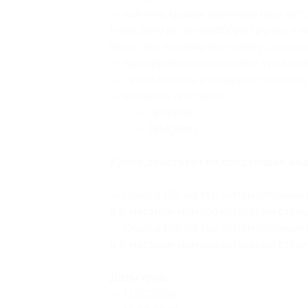
— администрация туроператора остав
иную дату из-за недобора группы и п
число (по предварительному согласо
— при переносе или отмене тура по 
— сроки отмены и возврата согласно
— контакты для связи:
— телефон;
— Telegram.
Купон действует на следующие вид
— Скидка 15% на тур «
Изумительные 
в 2-местном номере категории станда
— Скидка 15% на тур «
Изумительные 
в 2-местном номере категории студия 
Даты тура:
— 11.07.2026;