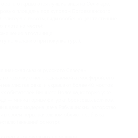
торого открываются лучшие виды на Селигере;
тровую площадку под куполом Богоявленского
 Селигера с высоты, виды особенно фантастичные
я плата на месте);
змещение в гостинице;
ту по желанию при покупке тура);
ецианская сказка русского Севера»
 городочку с непередаваемой атмосферой, его
и извилистая река, и украшают более 40 мостов
ных обитателей Вышнего Волочка, которые уже
ода — миниатюрные фигурки бронзовых волчков;
й шедевр модерна, дача Рябушинских, авторство
я в своем первоначальном облике особняка
хтелю (внешний осмотр);
 озер и колокольных переливов: