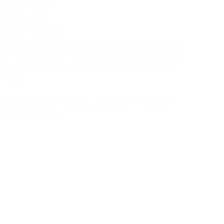
желаемую дату;
тные данные;
елаемым способом.
покупки купона с вами свяжется администратор
рсию (звонком или сообщением). Подтверждение
и с вами не связались — просьба сделать это
курсии.
зера — святые острова. Селигер — Валдай
»
нице «Березка»).