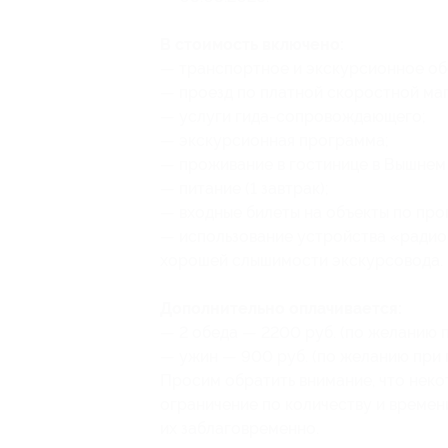
В стоимость включено:
— транспортное и экскурсионное об
— проезд по платной скоростной маг
— услуги гида-сопровождающего;
— экскурсионная программа;
— проживание в гостинице в Вышнем В
— питание (1 завтрак);
— входные билеты на объекты по про
— использование устройства «радио
хорошей слышимости экскурсовода.
Дополнительно оплачивается:
— 2 обеда — 2200 руб. (по желанию п
— ужин — 900 руб. (по желанию при 
Просим обратить внимание, что нек
ограничение по количеству и време
их заблаговременно.