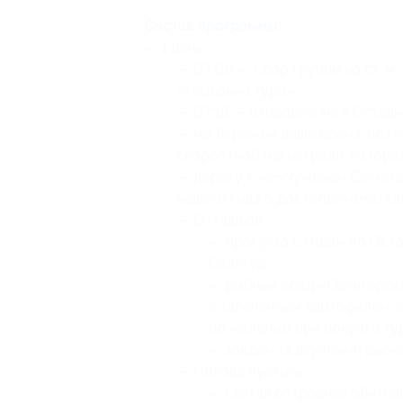
Состав
программы
:
— 1 день:
— 07:00 — сбор группы на ст. м.
«Название тура»;
— 07:15 — отправление в Осташк
— мы бережем ваше время, поэт
скоростной магистрали, которая
— дорогу к жемчужинам Селигер
нашего гида о достопримечатель
— Осташков:
— прогулка с гидом по Ост
Селигер;
— рыбный обед «Селигерски
с запеченным картофелем, 
по желанию при покупке тур
— заедем за вкусными рыбн
— Нилова пустынь:
— святая островная обитель