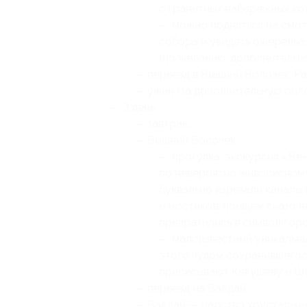
с гранитных набережных ко
— можно подняться на смо
собора и увидеть ожерелье
(по желанию, дополнительна
— переезд в Вышний Волочек. Ра
— ужин (за дополнительную опла
— 2 день:
— завтрак;
— Вышний Волочек:
— прогулка-экскурсия «Вен
по невероятно живописному
буквально изрезали каналы 
и мостиков, поищем сказоч
превратились в символ гор
— малоизвестный уникальны
этого чудом сохранившегос
приписывают Кекушеву и Ше
— переезд на Валдай;
— Валдай — царство хрустальных