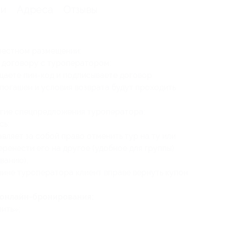
ии
Адреса
Отзывы
-местном размещении;
 договору с туроператором;
щаете пин-код и подписываете договор
 погашен и условия возврата будут проходить
угие спецпредложения туроператора;
сь;
ляет за собой право отменить тур на ту или
еренести его на другое (удобное для группы)
ванию);
вине туроператора клиент вправе вернуть купон.
 онлайн-бронирования:
ить»;