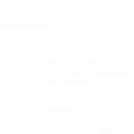
Волгоград
Услуги
Отели
Туры
Главная
Туры
Россия
Автобусный тур на 2 
Валдай» от туроперат
14 500 руб.)
Кузнецкий мост,
г
4.8
(5)
- 15%