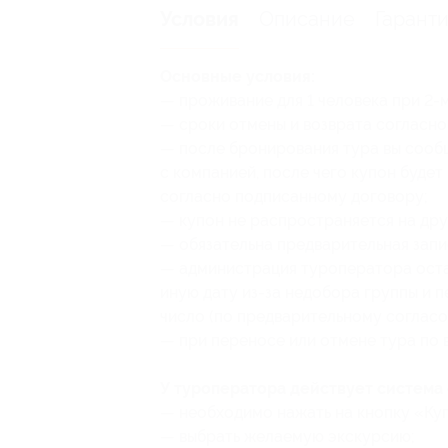
Описание
Гарант
Условия
Основные условия:
— проживание для 1 человека при 2
— сроки отмены и возврата согласно
— после бронирования тура вы сооб
с компанией, после чего купон будет
согласно подписанному договору;
— купон не распространяется на др
— обязательна предварительная запи
— администрация туроператора остав
иную дату из-за недобора группы и п
число (по предварительному согласо
— при переносе или отмене тура по 
У туроператора действует система
— необходимо ⁠нажать на кнопку «Куп
— выбрать желаемую экскурсию;