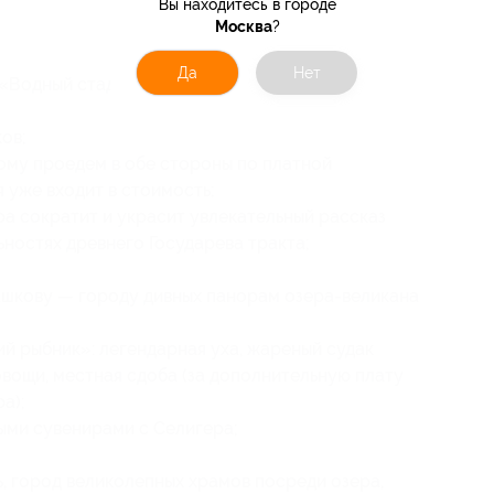
Вы находитесь в городе
Москва
?
Да
Нет
 «Водный стадион» встретит гид с табличкой
ов;
ому проедем в обе стороны по платной
 уже входит в стоимость;
а сократит и украсит увлекательный рассказ
ностях древнего Государева тракта;
ашкову — городу дивных панорам озера-великана
й рыбник»: легендарная уха, жареный судак
овощи, местная сдоба (за дополнительную плату
а);
ыми сувенирами с Селигера;
, город великолепных храмов посреди озера,