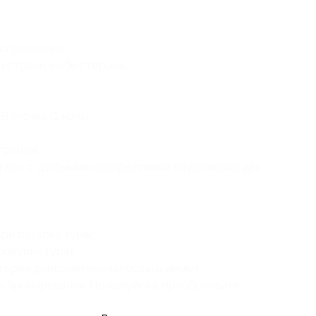
служивание;
истрали в обе стороны;
олочке (1 ночь);
грамме;
гид» с удобными одноразовыми наушниками для
ри покупке тура);
покупке тура).
оторые дополнительные услуги имеют
ни бронирования. Пожалуйста, приобретайте