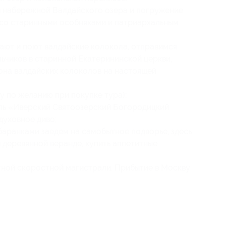
й набережной Валдайского озера и погружение
я со старинными особняками и патриархальным
вают и поют валдайские колокола, отправимся
льчиков в старинной Екатерининской церкви,
она валдайских колоколов на настоящей
у по желанию при покупке тура);
ль «Иверский Святоозерский Богородицкий
духовное диво;
баранками заедем на самобытное подворье, здесь
 деревянной веранде, купить аппетитные
тной скоростной магистрали. Прибытие в Москву