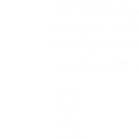
— в выпадающем календаре выбрать 
— заполнить все необходимые контак
— нажать «Оплатить» и⁠ ⁠оплатить ж
После бронирования дня/времени и 
для подтверждения записи на экску
является обязательным условием, есл
самостоятельно заранее до даты экс
Купон действует на тур «
Великие о
на одного человека (1 ночь в гости
Даты тура:
— 01.05.2026;
— 09.05.2026;
— 12.06.2026;
— 27.06.2026;
— 11.07.2026;
— 25.07.2026;
— 08.08.2026.