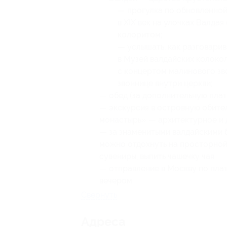
— прогулка по обновленно
в XIX век на улочках Валда
колоритом;
— услышать, как разговари
в Музей валдайских колоко
с концертом малинового зв
звоннице внутри церкви;
— обед (за дополнительную плат
— экскурсия в островную обите
монастырь» — архитектурное и 
— за знаменитыми валдайскими 
можно отдохнуть на просторной
сувениры, выпить чашечку чая
— отправление в Москву по пла
вечером.
Свернуть
Адресa