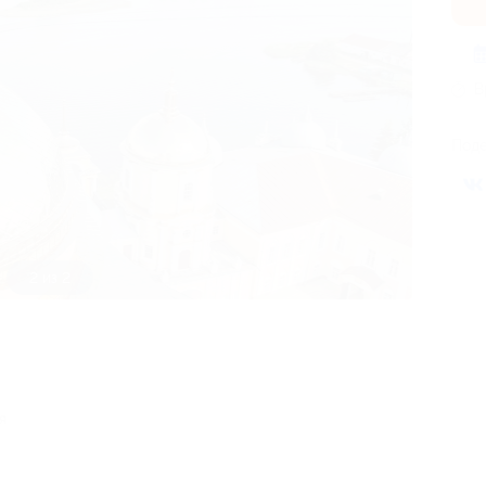
В
Поде
1 из 2
я