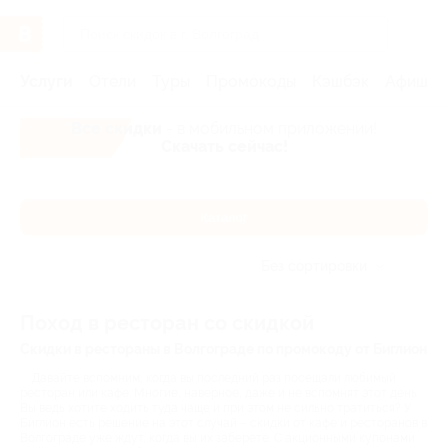
Услуги
Отели
Туры
Промокоды
Кэшбэк
Афиша 
Все скидки
- в мобильном приложении!
Скачать сейчас!
Каталог
Без сортировки
Поход в ресторан со скидкой
Скидки в рестораны в Волгограде по промокоду от Биглион
Давайте вспомним, когда вы последний раз посещали любимый
ресторан или кафе. Многие, наверное, даже и не вспомнят этот день.
Вы ведь хотите ходить туда чаще и при этом не сильно тратиться? У
Биглион есть решение на этот случай – скидки от кафе и ресторанов в
Волгограде уже ждут, когда вы их заберете. С акционными купонами