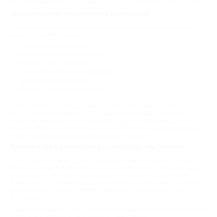
Biglion посещать любимое заведение не только приятно, но и выгодно.
Скидки на меню ресторанов в Волгограде
В нашем каталоге вы найдете акционные предложения от самых
разных заведений города:
Пиццерии и суши-бары;
Рестораны быстрого питания;
Лаундж-кафе и кофейни;
Спортивные бары и пивные пабы;
Шашлычные и бургерные;
Караоке –клубы и рестораны.
Купоны Биглион со скидками – это отличная возможность
познакомиться недорого с меню кафе в Волгограде. Собирайте
компанию друзей либо отправляйтесь туда со своей семьей или
второй половинкой. Шеф-повара наших партнеров уже приготовили
для вас гастрономические сюрпризы со скидками.
Лучшие кафе и рестораны в Волгограде – на Биглион
Частые визиты в рестораны далеко не всем по карману. Поэтому
обычно мы туда выбираемся по какому-либо поводу – празднование
дня рождения, встреча старых друзей или свидание с любимым
человеком. С купонами Biglion вам больше не нужен повод, чтобы в
очередной раз заказать любимое блюдо из меню ресторанов в
Волгограде.
Заходите чаще на Biglion, а лучше – подпишитесь на нашу рассылку