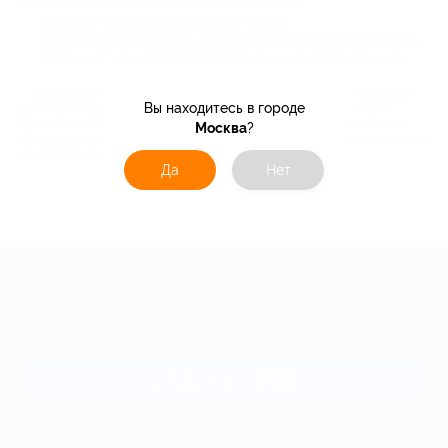
и получайте уведомления о новых акциях. Для вас:
Скидки от 50% на меню кафе и ресторанов;
Хороший выбор заведений на любой вкус с кухнями разных стран;
Реальные отзывы посетителей воронежских ресторанов и кафе.
Не забывайте, что акции на Биглион всегда ограничены по срокам
Вы находитесь в городе
действия. Поэтому не упустите возможность порадовать себя и
близких людей походом в любимый ресторан или кафе в Волгограде.
Москва
?
Экономия более чем в два раза – такие выгодные предложения вы вряд
ли найдете где-то еще.
Да
Нет
+7 495 649-649-1
Для звонка из Москвы
и регионов России
Связаться с нами
МОБИЛЬНОЕ ПРИЛОЖЕНИЕ