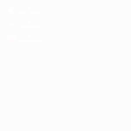
загрузить в
App Store
загрузить в
Google Play
загрузить в
AppGallery
КОМПАНИЯ
ИНФОРМАЦИЯ
ПАРТНЕРАМ
© 2010-2026 BIGLION
Обработка персональных данных