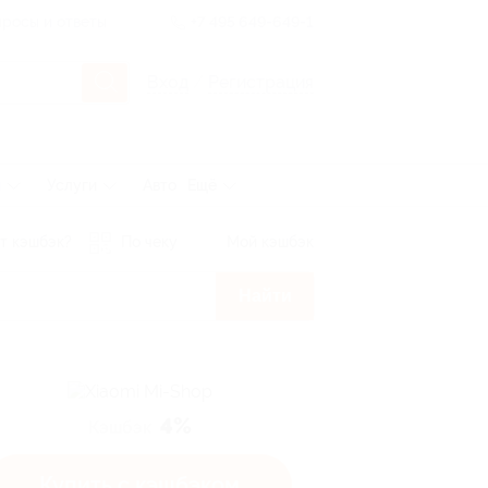
росы и ответы
+7 495 649-649-1
Вход
/
Регистрация
ы
Услуги
Авто
Ещё
т кэшбэк?
По чеку
Мой кэшбэк
Найти
4%
Кэшбэк
Купить с кэшбэком