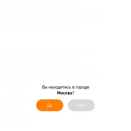
нические характеристики и качество
айсов не уступают известным американским и
сть на порядок ниже. Добавьте сюда выгодные
 получите лучшее место для покупок.
ния Сяоми быстро вышла в лидеры отрасли.
вке на квалифицированные кадры и
 компании – качественная техника должна
ло бренду в кратчайшие сроки завоевать рынки
ских клиентов доступны специальные условия
т-магазина Xiaomi в партнерстве с Биглион.
Вы находитесь в городе
Москва
?
 наслаждайтесь выгодной покупкой:
Да
Нет
 Mi 6 и др.;
k Air, Mi Notebook Pro и др.;
 и наушники;