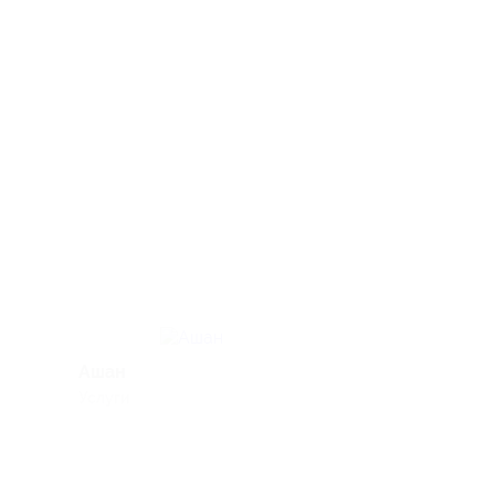
Ашан
РБК Pro
Услуги
Услуги