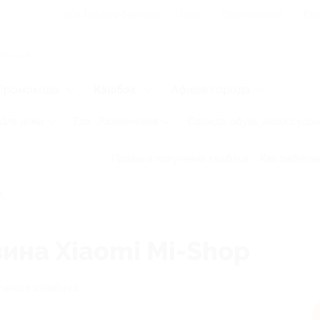
Для Вашего бизнеса
Блог
Франчайзинг
Воп
Промокоды
Кэшбэк
Афиша города
Для дома
Еда
Развлечения
Одежда, обувь, аксессуар
Правила получения кэшбэка
Как работае
зина Xiaomi Mi-Shop
ления кэшбэка