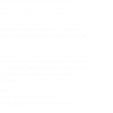
 устройства, внешние аккумуляторы,
 фитнес-трекеры, ТВ-приставки и пр.;
.
телефона, планшета или другого «умного»
back от Xiaomi не оставляют выбора – нужно
йта www.biglion.ru автоматически получают
 Поэтому, если вы еще не завели аккаунт на
то. Регистрируйтесь, заходите в личный
струкции:
ите на нее;
и перейдите на его страницу;
ения cashback от Xiaomi и кликните на