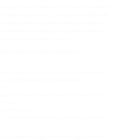
олнения второй придется постараться и найти
словия для шопинга. Приятно, когда обе цели
 Именно такие условия предлагает Biglion и
ложением по кэшбэку от магазина Xiaomi и
 смартфоны и умные гаджеты.
азина Сяоми получают множество
ных моделей от китайского производителя;
ции, подтвержденное независимыми
ью;
бой (Москва и Подмосковье), а также почтой
оссии);
ли наличными;
i, а также специальные условия по кэшбэку
ка от Сяоми быстро полюбилась российским