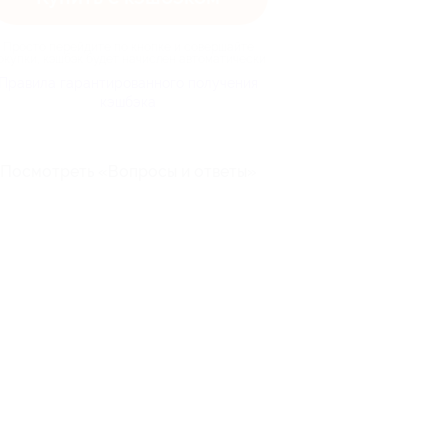
Просто перейдите по кнопке и совершайте
окупки, кэшбэк будет начислен автоматически
Правила гарантированного получения
кэшбэка
Посмотреть «Вопросы и ответы»