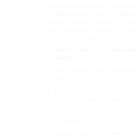
товаров и услуг огромен, то для вып
продавца, предлагающего выгодные у
можно реализовать в одном магазине.
наши партнеры. Воспользуйтесь пред
наслаждайтесь выгодными ценами на
Клиенты официального интернет-маг
преимуществ:
Широкий выбор новинок и проверен
Гарантированное качество продук
обзорами и народной популярност
Доставка товаров курьерской служ
либо транспортной компанией (по Р
Удобство оплаты: онлайн, картой и
Акции и скидки на продукцию Xiaom
от магазина.
Смартфоны и другая цифровая техни