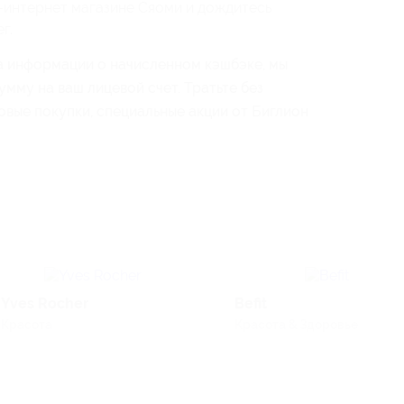
-интернет магазине Сяоми и дождитесь
г.
а информации о начисленном кэшбэке, мы
мму на ваш лицевой счет. Тратьте без
овые покупки, специальные акции от Биглион
Yves Rocher
Befit
Красота
Красота & Здоровье