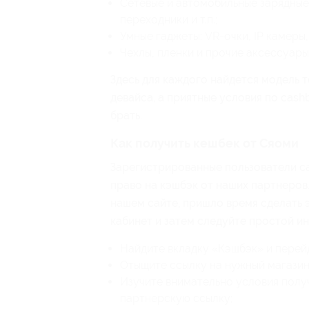
Сетевые и автомобильные зарядные
переходники и т.п.;
Умные гаджеты: VR-очки, IP камеры,
Чехлы, пленки и прочие аксессуары
Здесь для каждого найдется модель 
девайса, а приятные условия по cash
брать.
Как получить кешбек от Сяоми
Зарегистрированные пользователи са
право на кэшбэк от наших партнеров.
нашем сайте, пришло время сделать э
кабинет и затем следуйте простой ин
Найдите вкладку «Кэшбэк» и перейд
Отыщите ссылку на нужный магазин 
Изучите внимательно условия получ
партнерскую ссылку;