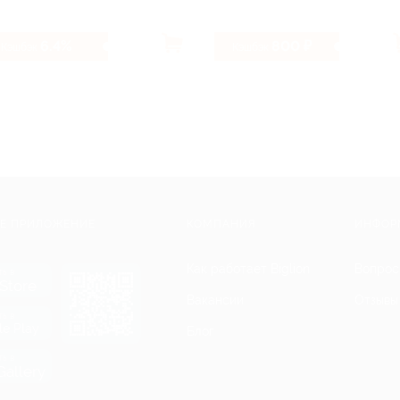
6.4%
800 ₽
Кэшбэк
Кэшбэк
Е ПРИЛОЖЕНИЕ
КОМПАНИЯ
ИНФОР
Как работает Biglion
Вопрос
ть в
Store
Вакансии
Отзывы
ть в
le Play
Блог
ть в
allery