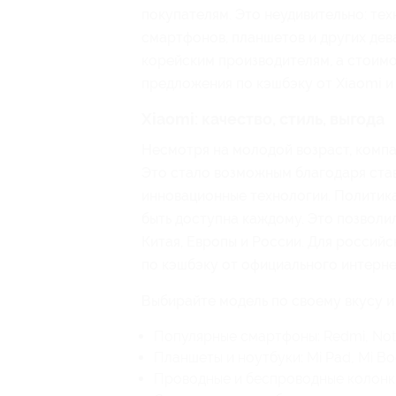
покупателям. Это неудивительно: тех
смартфонов, планшетов и других дев
корейским производителям, а стоимо
предложения по кэшбэку от Xiaomi и
Xiaomi: качество, стиль, выгода
Несмотря на молодой возраст, компа
Это стало возможным благодаря ста
инновационные технологии. Политика
быть доступна каждому. Это позволи
Китая, Европы и России. Для россий
по кэшбэку от официального интерне
Выбирайте модель по своему вкусу и
Популярные смартфоны: Redmi, Note,
Планшеты и ноутбуки: Mi Pad, Mi Boo
Проводные и беспроводные колонки