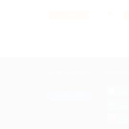
3.54%
Кэшбэк
+7 495 649-649-1
МОБИЛЬНО
Для звонка из Москвы
и регионов России
загрузи
App 
Связаться с нами
загрузи
Goog
загрузи
AppG