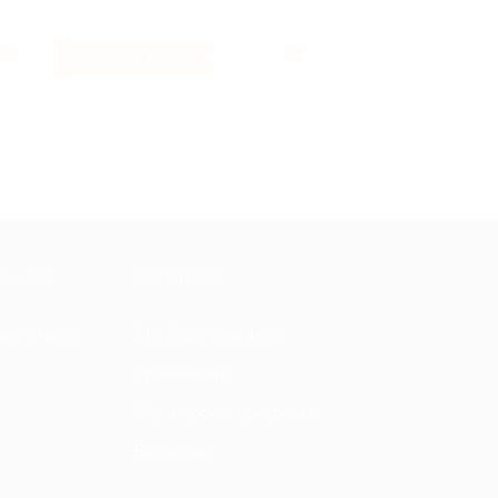
2.4%
47 ₽
Кэшбэк
Кэшбэк
МАЦИЯ
ПАРТНЕРАМ
ы и ответы
Для Вашего бизнеса
Франчайзинг
Партнерская программа
Все акции