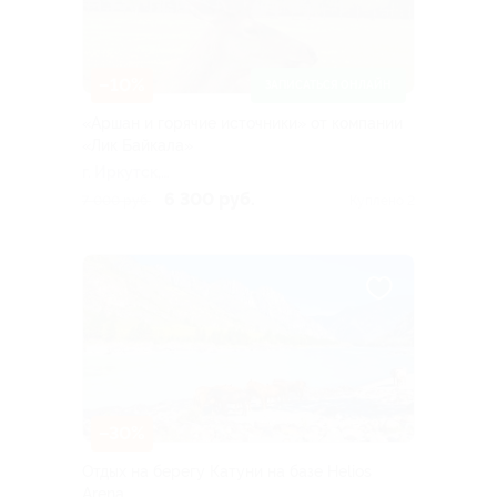
–10%
ЗАПИСАТЬСЯ ОНЛАЙН
«Аршан и горячие источники» от компании
«Лик Байкала»
г. Иркутск,
Дальневосточная ул, д.
6 300 руб.
7 000 руб.
Куплено 2
164/5
–30%
Отдых на берегу Катуни на базе Helios
Arena