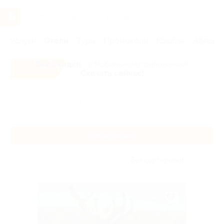
Услуги
Отели
Туры
Промокоды
Кэшбэк
Афиша 
Все скидки
- в мобильном приложении!
Скачать сейчас!
Главная
Отели
Отели Сибири
Отели Сибири
Без сортировки