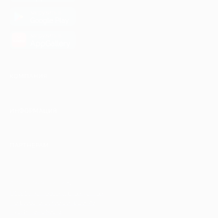
загрузить в
Google Play
загрузить в
AppGallery
КОМПАНИЯ
ИНФОРМАЦИЯ
ПАРТНЕРАМ
© 2010-2026 BIGLION
Обработка персональных данных
Пользовательское соглашение
Публичная оферта